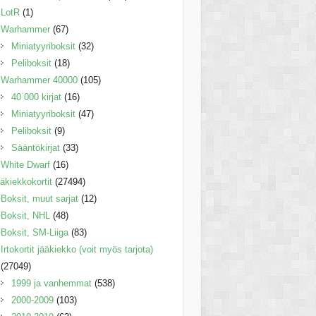
LotR
(1)
Warhammer
(67)
Miniatyyriboksit
(32)
Peliboksit
(18)
Warhammer 40000
(105)
40 000 kirjat
(16)
Miniatyyriboksit
(47)
Peliboksit
(9)
Sääntökirjat
(33)
White Dwarf
(16)
äkiekkokortit
(27494)
Boksit, muut sarjat
(12)
Boksit, NHL
(48)
Boksit, SM-Liiga
(83)
Irtokortit jääkiekko (voit myös tarjota)
(27049)
1999 ja vanhemmat
(538)
2000-2009
(103)