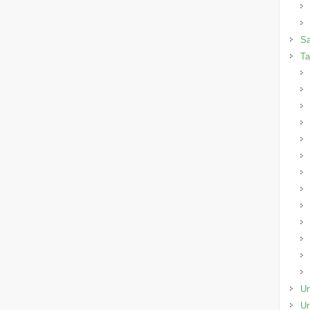
Sa
Ta
Un
Ur