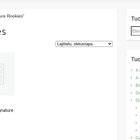
ture Rookies”
Tu
es
Etsi:
Tuo
A 
A-
Bi
Da
Di
gnature
G