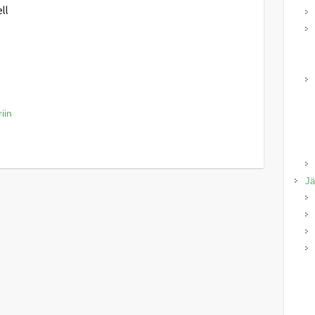
ll
iin
Jä