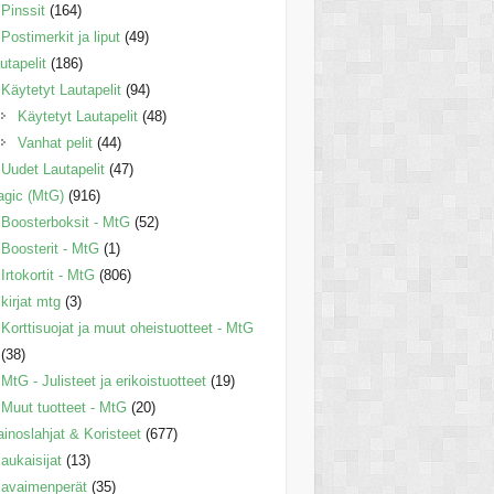
Pinssit
(164)
Postimerkit ja liput
(49)
utapelit
(186)
Käytetyt Lautapelit
(94)
Käytetyt Lautapelit
(48)
Vanhat pelit
(44)
Uudet Lautapelit
(47)
gic (MtG)
(916)
Boosterboksit - MtG
(52)
Boosterit - MtG
(1)
Irtokortit - MtG
(806)
kirjat mtg
(3)
Korttisuojat ja muut oheistuotteet - MtG
(38)
MtG - Julisteet ja erikoistuotteet
(19)
Muut tuotteet - MtG
(20)
inoslahjat & Koristeet
(677)
aukaisijat
(13)
avaimenperät
(35)