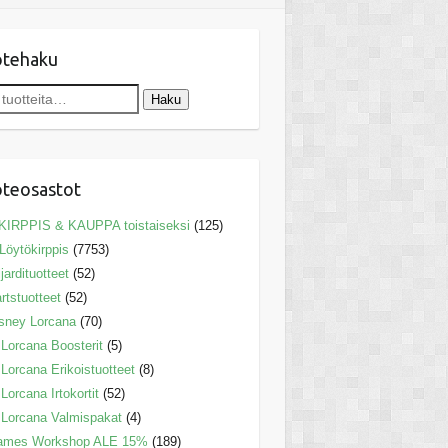
otehaku
Haku
teosastot
KIRPPIS & KAUPPA toistaiseksi
(125)
Löytökirppis
(7753)
ljardituotteet
(52)
rtstuotteet
(52)
sney Lorcana
(70)
Lorcana Boosterit
(5)
Lorcana Erikoistuotteet
(8)
Lorcana Irtokortit
(52)
Lorcana Valmispakat
(4)
ames Workshop ALE 15%
(189)