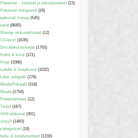
Pokemon - Julisteet ja erikoistuotteet
(23)
Pokemon hologramit
(28)
rjakuvat/ manga
(545)
varat
(8685)
Blueray elokuvat/sarjat
(12)
CD-levyt
(1635)
Dvd elokuvat/sarjat
(1765)
Kellot & korut
(121)
Kirjat
(1086)
Lehdet & Sarjakuvat
(1032)
Lelut, palapelit
(276)
Mitalit/Pokaalit
(319)
Muuta
(1750)
Puhelintelineet
(12)
Taulut
(167)
VHS-elokuvat
(301)
vinyyli
(1483)
categorized
(18)
heilu- & keräilytuotteet
(1330)