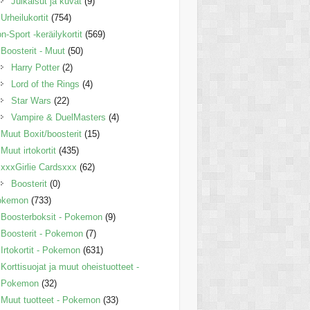
Julkaisut ja kuvat
(9)
Urheilukortit
(754)
n-Sport -keräilykortit
(569)
Boosterit - Muut
(50)
Harry Potter
(2)
Lord of the Rings
(4)
Star Wars
(22)
Vampire & DuelMasters
(4)
Muut Boxit/boosterit
(15)
Muut irtokortit
(435)
xxxGirlie Cardsxxx
(62)
Boosterit
(0)
okemon
(733)
Boosterboksit - Pokemon
(9)
Boosterit - Pokemon
(7)
Irtokortit - Pokemon
(631)
Korttisuojat ja muut oheistuotteet -
Pokemon
(32)
Muut tuotteet - Pokemon
(33)