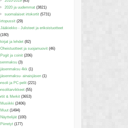
2010-2019
(63)
2020 ja uudemmat
(3821)
suomalaiset irtokortit
(5731)
irtopussit
(29)
Jääkiekko - Julisteet ja erikoistuotteet
(180)
kirjat ja lehdet
(82)
Oheistuotteet ja suojamuovit
(46)
Pogit ja coinit
(206)
äsenmaksu
(3)
jäsenmaksu 4kk
(1)
jäsenmaksu- ainaisjäsen
(1)
nsoli ja PC-pelit
(221)
nsolitarvikkeet
(55)
rtit & Merkit
(3653)
Musiikki
(2406)
Muut
(1494)
Näyttelijät
(100)
Piirretyt
(177)