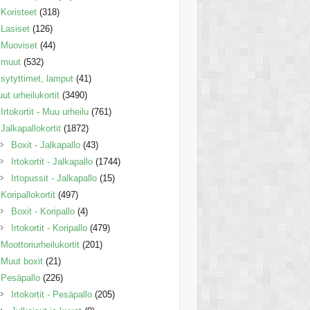
Koristeet
(318)
Lasiset
(126)
Muoviset
(44)
muut
(532)
sytyttimet, lamput
(41)
ut urheilukortit
(3490)
Irtokortit - Muu urheilu
(761)
Jalkapallokortit
(1872)
Boxit - Jalkapallo
(43)
Irtokortit - Jalkapallo
(1744)
Irtopussit - Jalkapallo
(15)
Koripallokortit
(497)
Boxit - Koripallo
(4)
Irtokortit - Koripallo
(479)
Moottoriurheilukortit
(201)
Muut boxit
(21)
Pesäpallo
(226)
Irtokortit - Pesäpallo
(205)