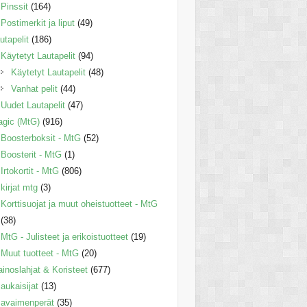
Pinssit
(164)
Postimerkit ja liput
(49)
utapelit
(186)
Käytetyt Lautapelit
(94)
Käytetyt Lautapelit
(48)
Vanhat pelit
(44)
Uudet Lautapelit
(47)
gic (MtG)
(916)
Boosterboksit - MtG
(52)
Boosterit - MtG
(1)
Irtokortit - MtG
(806)
kirjat mtg
(3)
Korttisuojat ja muut oheistuotteet - MtG
(38)
MtG - Julisteet ja erikoistuotteet
(19)
Muut tuotteet - MtG
(20)
inoslahjat & Koristeet
(677)
aukaisijat
(13)
avaimenperät
(35)