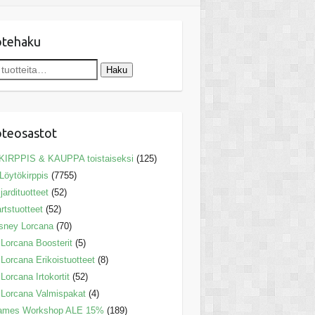
otehaku
Haku
teosastot
KIRPPIS & KAUPPA toistaiseksi
(125)
Löytökirppis
(7755)
ljardituotteet
(52)
rtstuotteet
(52)
sney Lorcana
(70)
Lorcana Boosterit
(5)
Lorcana Erikoistuotteet
(8)
Lorcana Irtokortit
(52)
Lorcana Valmispakat
(4)
ames Workshop ALE 15%
(189)