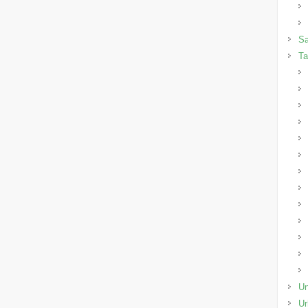
Sa
Ta
Un
Ur