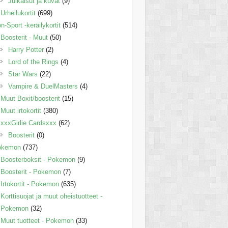
Julkaisut ja kuvat
(9)
Urheilukortit
(699)
n-Sport -keräilykortit
(514)
Boosterit - Muut
(50)
Harry Potter
(2)
Lord of the Rings
(4)
Star Wars
(22)
Vampire & DuelMasters
(4)
Muut Boxit/boosterit
(15)
Muut irtokortit
(380)
xxxGirlie Cardsxxx
(62)
Boosterit
(0)
okemon
(737)
Boosterboksit - Pokemon
(9)
Boosterit - Pokemon
(7)
Irtokortit - Pokemon
(635)
Korttisuojat ja muut oheistuotteet -
Pokemon
(32)
Muut tuotteet - Pokemon
(33)