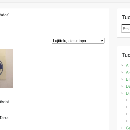
hdot”
Tu
Etsi:
Tuo
A 
A-
Bi
Da
Di
ihdot
Tarra
G