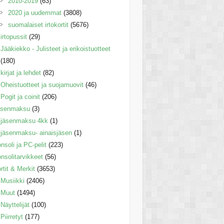
2010-2019
(63)
2020 ja uudemmat
(3808)
suomalaiset irtokortit
(5676)
irtopussit
(29)
Jääkiekko - Julisteet ja erikoistuotteet
(180)
kirjat ja lehdet
(82)
Oheistuotteet ja suojamuovit
(46)
Pogit ja coinit
(206)
äsenmaksu
(3)
jäsenmaksu 4kk
(1)
jäsenmaksu- ainaisjäsen
(1)
nsoli ja PC-pelit
(223)
nsolitarvikkeet
(56)
rtit & Merkit
(3653)
Musiikki
(2406)
Muut
(1494)
Näyttelijät
(100)
Piirretyt
(177)