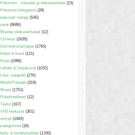
Pokemon - Julisteet ja erikoistuotteet
(23)
Pokemon hologramit
(28)
rjakuvat/ manga
(545)
varat
(8686)
Blueray elokuvat/sarjat
(12)
CD-levyt
(1635)
Dvd elokuvat/sarjat
(1765)
Kellot & korut
(121)
Kirjat
(1086)
Lehdet & Sarjakuvat
(1032)
Lelut, palapelit
(276)
Mitalit/Pokaalit
(319)
Muuta
(1751)
Puhelintelineet
(12)
Taulut
(167)
VHS-elokuvat
(301)
vinyyli
(1483)
categorized
(18)
heilu- & keräilytuotteet
(1330)