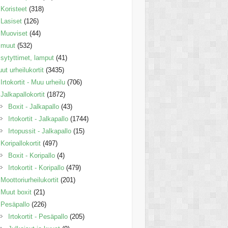
Koristeet
(318)
Lasiset
(126)
Muoviset
(44)
muut
(532)
sytyttimet, lamput
(41)
ut urheilukortit
(3435)
Irtokortit - Muu urheilu
(706)
Jalkapallokortit
(1872)
Boxit - Jalkapallo
(43)
Irtokortit - Jalkapallo
(1744)
Irtopussit - Jalkapallo
(15)
Koripallokortit
(497)
Boxit - Koripallo
(4)
Irtokortit - Koripallo
(479)
Moottoriurheilukortit
(201)
Muut boxit
(21)
Pesäpallo
(226)
Irtokortit - Pesäpallo
(205)