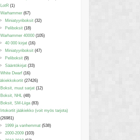
LotR
(1)
Warhammer
(67)
Miniatyyriboksit
(32)
Peliboksit
(18)
Warhammer 40000
(105)
40 000 kirjat
(16)
Miniatyyriboksit
(47)
Peliboksit
(9)
Sääntökirjat
(33)
White Dwarf
(16)
äkiekkokortit
(27426)
Boksit, muut sarjat
(12)
Boksit, NHL
(48)
Boksit, SM-Liiga
(83)
Irtokortit jääkiekko (voit myös tarjota)
(26981)
1999 ja vanhemmat
(538)
2000-2009
(103)