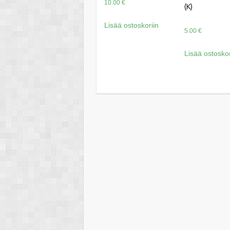
10.00
€
(K)
Lisää ostoskoriin
5.00
€
Lisää ostoskor