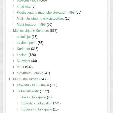
Irtokortit - MtG
(806)
kirjat mtg
(3)
Korttisuojat ja muut oheistuotteet - MtG
(38)
MtG - Julisteet ja erikoistuotteet
(19)
Muut tuotteet - MtG
(20)
Mainoslahjat & Koristeet
(677)
aukaisijat
(13)
avaimenperät
(35)
Koristeet
(318)
Lasiset
(126)
Muoviset
(44)
muut
(532)
sytyttimet, lamput
(41)
Muut urheilukortit
(3435)
Irtokortit - Muu urheilu
(706)
Jalkapallokortit
(1872)
Boxit - Jalkapallo
(43)
Irtokortit - Jalkapallo
(1744)
Irtopussit - Jalkapallo
(15)