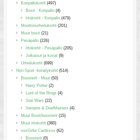
Koripallokortit
(497)
Boxit - Koripallo
(4)
Irtokortit - Koripallo
(479)
Moottoriurheilukortit
(201)
Muut boxit
(21)
Pesäpallo
(226)
Irtokortit - Pesäpallo
(205)
Julkaisut ja kuvat
(9)
Urheilukortit
(699)
Non-Sport -keräilykortit
(514)
Boosterit - Muut
(50)
Harry Potter
(2)
Lord of the Rings
(4)
Star Wars
(22)
Vampire & DuelMasters
(4)
Muut Boxit/boosterit
(15)
Muut irtokortit
(380)
xxxGirlie Cardsxxx
(62)
Boosterit
(0)