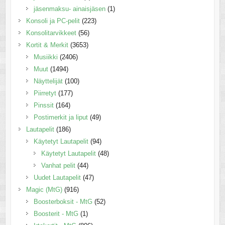
jäsenmaksu- ainaisjäsen
(1)
Konsoli ja PC-pelit
(223)
Konsolitarvikkeet
(56)
Kortit & Merkit
(3653)
Musiikki
(2406)
Muut
(1494)
Näyttelijät
(100)
Piirretyt
(177)
Pinssit
(164)
Postimerkit ja liput
(49)
Lautapelit
(186)
Käytetyt Lautapelit
(94)
Käytetyt Lautapelit
(48)
Vanhat pelit
(44)
Uudet Lautapelit
(47)
Magic (MtG)
(916)
Boosterboksit - MtG
(52)
Boosterit - MtG
(1)