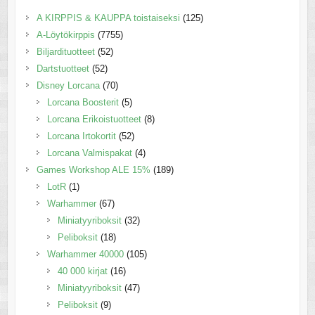
A KIRPPIS & KAUPPA toistaiseksi
(125)
A-Löytökirppis
(7755)
Biljardituotteet
(52)
Dartstuotteet
(52)
Disney Lorcana
(70)
Lorcana Boosterit
(5)
Lorcana Erikoistuotteet
(8)
Lorcana Irtokortit
(52)
Lorcana Valmispakat
(4)
Games Workshop ALE 15%
(189)
LotR
(1)
Warhammer
(67)
Miniatyyriboksit
(32)
Peliboksit
(18)
Warhammer 40000
(105)
40 000 kirjat
(16)
Miniatyyriboksit
(47)
Peliboksit
(9)