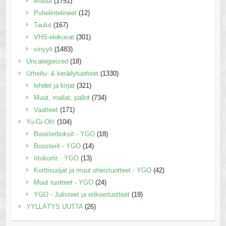
Muuta
(1751)
Puhelintelineet
(12)
Taulut
(167)
VHS-elokuvat
(301)
vinyyli
(1483)
Uncategorized
(18)
Urheilu- & keräilytuotteet
(1330)
lehdet ja kirjat
(321)
Muut, mailat, pallot
(734)
Vaatteet
(171)
Yu-Gi-Oh!
(104)
Boosterboksit - YGO
(18)
Boosterit - YGO
(14)
Irtokortit - YGO
(13)
Korttisuojat ja muut oheistuotteet - YGO
(42)
Muut tuotteet - YGO
(24)
YGO - Julisteet ja erikoistuotteet
(19)
YYLLÄTYS UUTTA
(26)