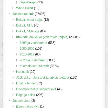
Sääntökirjat
(33)
White Dwarf
(16)
Jääkiekkokortit
(27426)
Boksit, muut sarjat
(12)
Boksit, NHL
(48)
Boksit, SM-Liiga
(83)
Irtokortit jääkiekko (voit myös tarjota)
(26981)
1999 ja vanhemmat
(538)
2000-2009
(103)
2010-2019
(63)
2020 ja uudemmat
(3808)
suomalaiset irtokortit
(5676)
irtopussit
(29)
Jääkiekko - Julisteet ja erikoistuotteet
(180)
kirjat ja lehdet
(82)
Oheistuotteet ja suojamuovit
(46)
Pogit ja coinit
(206)
Jäsenmaksu
(3)
jäsenmaksu 4kk
(1)