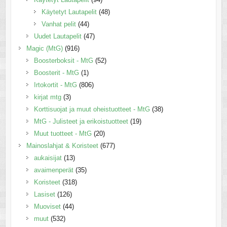
Käytetyt Lautapelit
(48)
Vanhat pelit
(44)
Uudet Lautapelit
(47)
Magic (MtG)
(916)
Boosterboksit - MtG
(52)
Boosterit - MtG
(1)
Irtokortit - MtG
(806)
kirjat mtg
(3)
Korttisuojat ja muut oheistuotteet - MtG
(38)
MtG - Julisteet ja erikoistuotteet
(19)
Muut tuotteet - MtG
(20)
Mainoslahjat & Koristeet
(677)
aukaisijat
(13)
avaimenperät
(35)
Koristeet
(318)
Lasiset
(126)
Muoviset
(44)
muut
(532)