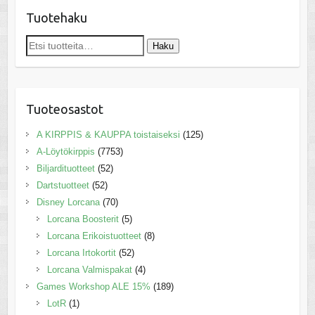
Tuotehaku
Etsi:
Haku
Tuoteosastot
A KIRPPIS & KAUPPA toistaiseksi
(125)
A-Löytökirppis
(7753)
Biljardituotteet
(52)
Dartstuotteet
(52)
Disney Lorcana
(70)
Lorcana Boosterit
(5)
Lorcana Erikoistuotteet
(8)
Lorcana Irtokortit
(52)
Lorcana Valmispakat
(4)
Games Workshop ALE 15%
(189)
LotR
(1)