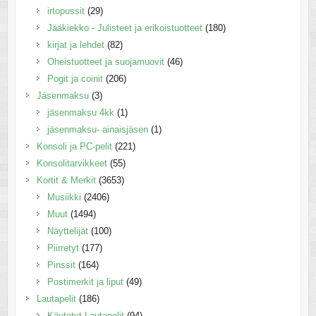
irtopussit
(29)
Jääkiekko - Julisteet ja erikoistuotteet
(180)
kirjat ja lehdet
(82)
Oheistuotteet ja suojamuovit
(46)
Pogit ja coinit
(206)
Jäsenmaksu
(3)
jäsenmaksu 4kk
(1)
jäsenmaksu- ainaisjäsen
(1)
Konsoli ja PC-pelit
(221)
Konsolitarvikkeet
(55)
Kortit & Merkit
(3653)
Musiikki
(2406)
Muut
(1494)
Näyttelijät
(100)
Piirretyt
(177)
Pinssit
(164)
Postimerkit ja liput
(49)
Lautapelit
(186)
Käytetyt Lautapelit
(94)