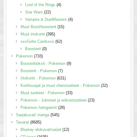
Lord of the Rings
(4)
Star Wars
(22)
Vampire & DuelMasters
(4)
Muut Boxit/boosterit
(15)
Muut irtokortit
(395)
xxxGirlie Cardsxxx
(62)
Boosterit
(0)
Pokemon
(733)
Boosterboksit - Pokemon
(9)
Boosterit - Pokemon
(7)
Irtokortit - Pokemon
(631)
Korttisuojat ja muut oheistuotteet - Pokemon
(32)
Muut tuotteet - Pokemon
(33)
Pokemon - Julisteet ja erikoistuotteet
(23)
Pokemon hologramit
(28)
Sarjakuvat/ manga
(545)
Tavarat
(8685)
Blueray elokuvat/sarjat
(12)
CD-levyt
(1635)