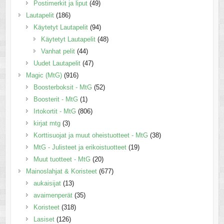
Postimerkit ja liput
(49)
Lautapelit
(186)
Käytetyt Lautapelit
(94)
Käytetyt Lautapelit
(48)
Vanhat pelit
(44)
Uudet Lautapelit
(47)
Magic (MtG)
(916)
Boosterboksit - MtG
(52)
Boosterit - MtG
(1)
Irtokortit - MtG
(806)
kirjat mtg
(3)
Korttisuojat ja muut oheistuotteet - MtG
(38)
MtG - Julisteet ja erikoistuotteet
(19)
Muut tuotteet - MtG
(20)
Mainoslahjat & Koristeet
(677)
aukaisijat
(13)
avaimenperät
(35)
Koristeet
(318)
Lasiset
(126)