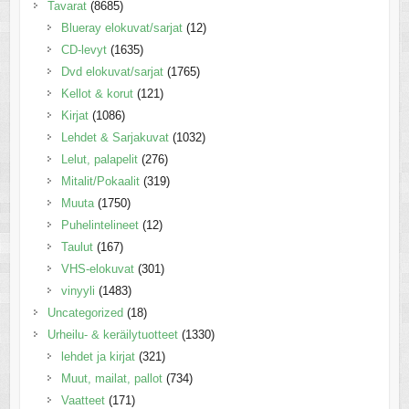
Tavarat
(8685)
Blueray elokuvat/sarjat
(12)
CD-levyt
(1635)
Dvd elokuvat/sarjat
(1765)
Kellot & korut
(121)
Kirjat
(1086)
Lehdet & Sarjakuvat
(1032)
Lelut, palapelit
(276)
Mitalit/Pokaalit
(319)
Muuta
(1750)
Puhelintelineet
(12)
Taulut
(167)
VHS-elokuvat
(301)
vinyyli
(1483)
Uncategorized
(18)
Urheilu- & keräilytuotteet
(1330)
lehdet ja kirjat
(321)
Muut, mailat, pallot
(734)
Vaatteet
(171)