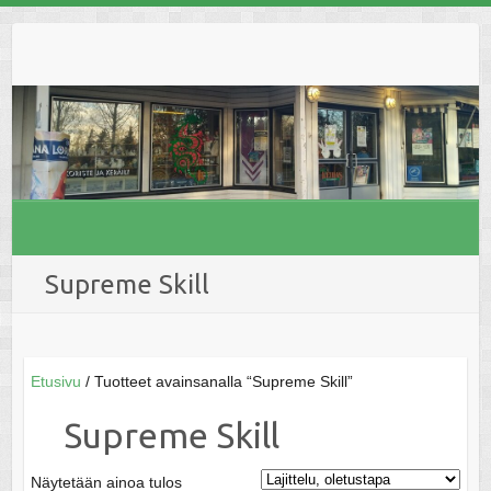
Skip
to
content
Supreme Skill
Etusivu
/ Tuotteet avainsanalla “Supreme Skill”
Supreme Skill
Näytetään ainoa tulos