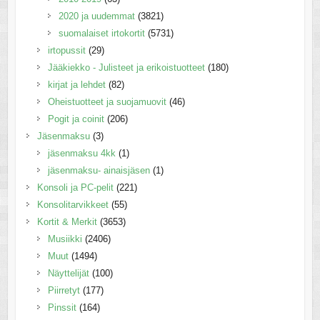
2020 ja uudemmat
(3821)
suomalaiset irtokortit
(5731)
irtopussit
(29)
Jääkiekko - Julisteet ja erikoistuotteet
(180)
kirjat ja lehdet
(82)
Oheistuotteet ja suojamuovit
(46)
Pogit ja coinit
(206)
Jäsenmaksu
(3)
jäsenmaksu 4kk
(1)
jäsenmaksu- ainaisjäsen
(1)
Konsoli ja PC-pelit
(221)
Konsolitarvikkeet
(55)
Kortit & Merkit
(3653)
Musiikki
(2406)
Muut
(1494)
Näyttelijät
(100)
Piirretyt
(177)
Pinssit
(164)