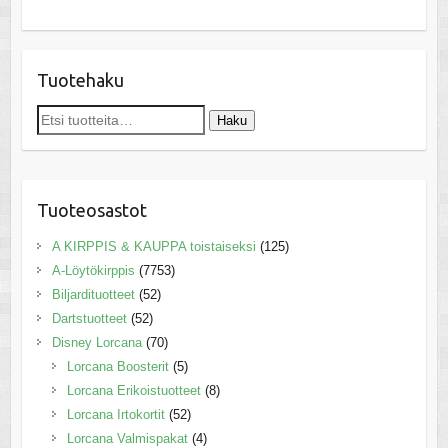
Tuotehaku
Etsi:
Haku
Tuoteosastot
A KIRPPIS & KAUPPA toistaiseksi
(125)
A-Löytökirppis
(7753)
Biljardituotteet
(52)
Dartstuotteet
(52)
Disney Lorcana
(70)
Lorcana Boosterit
(5)
Lorcana Erikoistuotteet
(8)
Lorcana Irtokortit
(52)
Lorcana Valmispakat
(4)