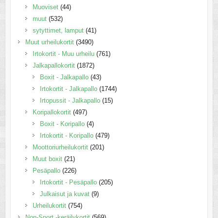
Muoviset
(44)
muut
(532)
sytyttimet, lamput
(41)
Muut urheilukortit
(3490)
Irtokortit - Muu urheilu
(761)
Jalkapallokortit
(1872)
Boxit - Jalkapallo
(43)
Irtokortit - Jalkapallo
(1744)
Irtopussit - Jalkapallo
(15)
Koripallokortit
(497)
Boxit - Koripallo
(4)
Irtokortit - Koripallo
(479)
Moottoriurheilukortit
(201)
Muut boxit
(21)
Pesäpallo
(226)
Irtokortit - Pesäpallo
(205)
Julkaisut ja kuvat
(9)
Urheilukortit
(754)
Non-Sport -keräilykortit
(569)