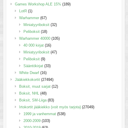
Games Workshop ALE 15%
(189)
LotR
(1)
Warhammer
(67)
Miniatyyriboksit
(32)
Peliboksit
(18)
Warhammer 40000
(105)
40 000 kirjat
(16)
Miniatyyriboksit
(47)
Peliboksit
(9)
Sääntökirjat
(33)
White Dwarf
(16)
Jääkiekkokortit
(27494)
Boksit, muut sarjat
(12)
Boksit, NHL
(48)
Boksit, SM-Liiga
(83)
Irtokortit jääkiekko (voit myös tarjota)
(27049)
1999 ja vanhemmat
(538)
2000-2009
(103)
2010-2019
(63)