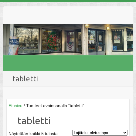
Skip
to
content
tabletti
Etusivu
/ Tuotteet avainsanalla “tabletti”
tabletti
Näytetään kaikki 5 tulosta