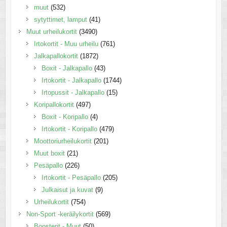
muut
(532)
sytyttimet, lamput
(41)
Muut urheilukortit
(3490)
Irtokortit - Muu urheilu
(761)
Jalkapallokortit
(1872)
Boxit - Jalkapallo
(43)
Irtokortit - Jalkapallo
(1744)
Irtopussit - Jalkapallo
(15)
Koripallokortit
(497)
Boxit - Koripallo
(4)
Irtokortit - Koripallo
(479)
Moottoriurheilukortit
(201)
Muut boxit
(21)
Pesäpallo
(226)
Irtokortit - Pesäpallo
(205)
Julkaisut ja kuvat
(9)
Urheilukortit
(754)
Non-Sport -keräilykortit
(569)
Boosterit - Muut
(50)