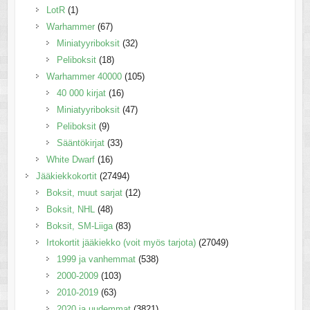
LotR
(1)
Warhammer
(67)
Miniatyyriboksit
(32)
Peliboksit
(18)
Warhammer 40000
(105)
40 000 kirjat
(16)
Miniatyyriboksit
(47)
Peliboksit
(9)
Sääntökirjat
(33)
White Dwarf
(16)
Jääkiekkokortit
(27494)
Boksit, muut sarjat
(12)
Boksit, NHL
(48)
Boksit, SM-Liiga
(83)
Irtokortit jääkiekko (voit myös tarjota)
(27049)
1999 ja vanhemmat
(538)
2000-2009
(103)
2010-2019
(63)
2020 ja uudemmat
(3821)