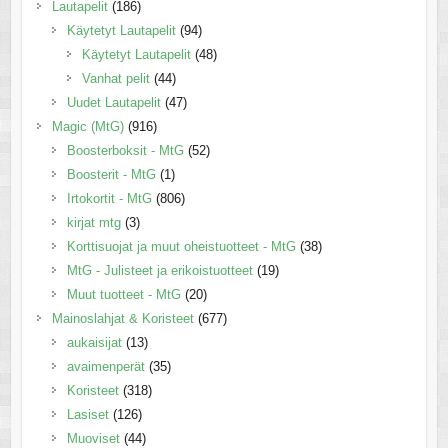
Lautapelit
(186)
Käytetyt Lautapelit
(94)
Käytetyt Lautapelit
(48)
Vanhat pelit
(44)
Uudet Lautapelit
(47)
Magic (MtG)
(916)
Boosterboksit - MtG
(52)
Boosterit - MtG
(1)
Irtokortit - MtG
(806)
kirjat mtg
(3)
Korttisuojat ja muut oheistuotteet - MtG
(38)
MtG - Julisteet ja erikoistuotteet
(19)
Muut tuotteet - MtG
(20)
Mainoslahjat & Koristeet
(677)
aukaisijat
(13)
avaimenperät
(35)
Koristeet
(318)
Lasiset
(126)
Muoviset
(44)