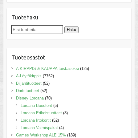
Tuotehaku
Etsi:
Haku
Tuoteosastot
A KIRPPIS & KAUPPA toistaiseksi
(125)
A-Löytökirppis
(7752)
Biljardituotteet
(52)
Dartstuotteet
(52)
Disney Lorcana
(70)
Lorcana Boosterit
(5)
Lorcana Erikoistuotteet
(8)
Lorcana Irtokortit
(52)
Lorcana Valmispakat
(4)
Games Workshop ALE 15%
(189)