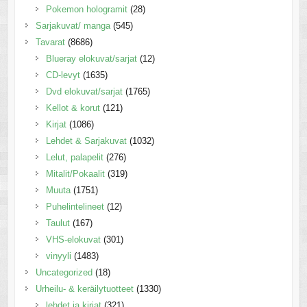
Pokemon hologramit
(28)
Sarjakuvat/ manga
(545)
Tavarat
(8686)
Blueray elokuvat/sarjat
(12)
CD-levyt
(1635)
Dvd elokuvat/sarjat
(1765)
Kellot & korut
(121)
Kirjat
(1086)
Lehdet & Sarjakuvat
(1032)
Lelut, palapelit
(276)
Mitalit/Pokaalit
(319)
Muuta
(1751)
Puhelintelineet
(12)
Taulut
(167)
VHS-elokuvat
(301)
vinyyli
(1483)
Uncategorized
(18)
Urheilu- & keräilytuotteet
(1330)
lehdet ja kirjat
(321)