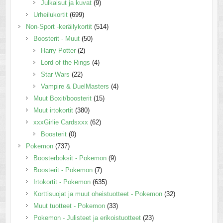
Julkaisut ja kuvat
(9)
Urheilukortit
(699)
Non-Sport -keräilykortit
(514)
Boosterit - Muut
(50)
Harry Potter
(2)
Lord of the Rings
(4)
Star Wars
(22)
Vampire & DuelMasters
(4)
Muut Boxit/boosterit
(15)
Muut irtokortit
(380)
xxxGirlie Cardsxxx
(62)
Boosterit
(0)
Pokemon
(737)
Boosterboksit - Pokemon
(9)
Boosterit - Pokemon
(7)
Irtokortit - Pokemon
(635)
Korttisuojat ja muut oheistuotteet - Pokemon
(32)
Muut tuotteet - Pokemon
(33)
Pokemon - Julisteet ja erikoistuotteet
(23)