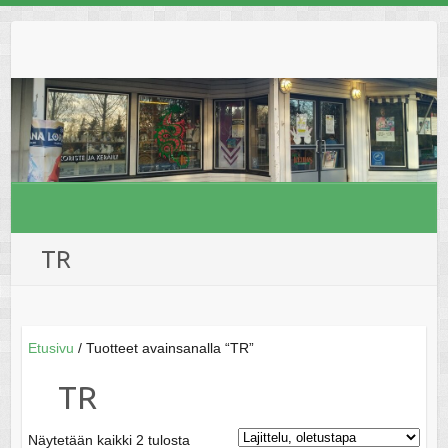
Skip
to
content
TR
Etusivu
/ Tuotteet avainsanalla “TR”
TR
Näytetään kaikki 2 tulosta