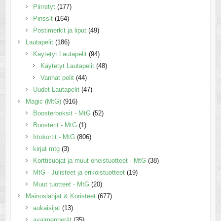
Piirretyt
(177)
Pinssit
(164)
Postimerkit ja liput
(49)
Lautapelit
(186)
Käytetyt Lautapelit
(94)
Käytetyt Lautapelit
(48)
Vanhat pelit
(44)
Uudet Lautapelit
(47)
Magic (MtG)
(916)
Boosterboksit - MtG
(52)
Boosterit - MtG
(1)
Irtokortit - MtG
(806)
kirjat mtg
(3)
Korttisuojat ja muut oheistuotteet - MtG
(38)
MtG - Julisteet ja erikoistuotteet
(19)
Muut tuotteet - MtG
(20)
Mainoslahjat & Koristeet
(677)
aukaisijat
(13)
avaimenperät
(35)