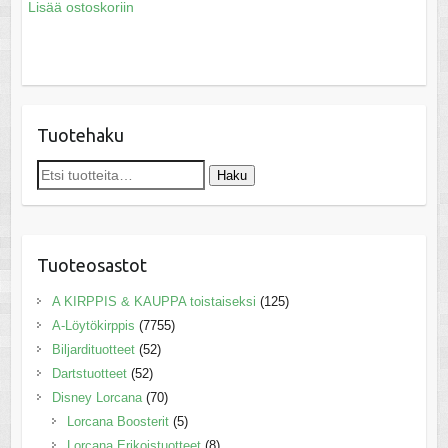
Lisää ostoskoriin
Tuotehaku
Etsi:
Haku
Tuoteosastot
A KIRPPIS & KAUPPA toistaiseksi
(125)
A-Löytökirppis
(7755)
Biljardituotteet
(52)
Dartstuotteet
(52)
Disney Lorcana
(70)
Lorcana Boosterit
(5)
Lorcana Erikoistuotteet
(8)