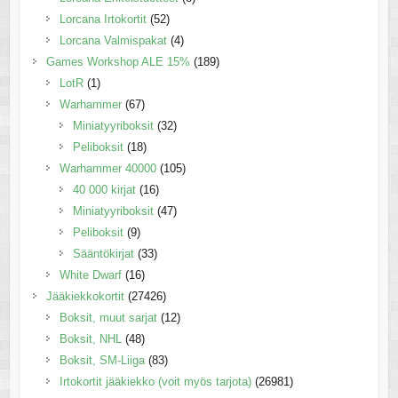
Lorcana Irtokortit
(52)
Lorcana Valmispakat
(4)
Games Workshop ALE 15%
(189)
LotR
(1)
Warhammer
(67)
Miniatyyriboksit
(32)
Peliboksit
(18)
Warhammer 40000
(105)
40 000 kirjat
(16)
Miniatyyriboksit
(47)
Peliboksit
(9)
Sääntökirjat
(33)
White Dwarf
(16)
Jääkiekkokortit
(27426)
Boksit, muut sarjat
(12)
Boksit, NHL
(48)
Boksit, SM-Liiga
(83)
Irtokortit jääkiekko (voit myös tarjota)
(26981)