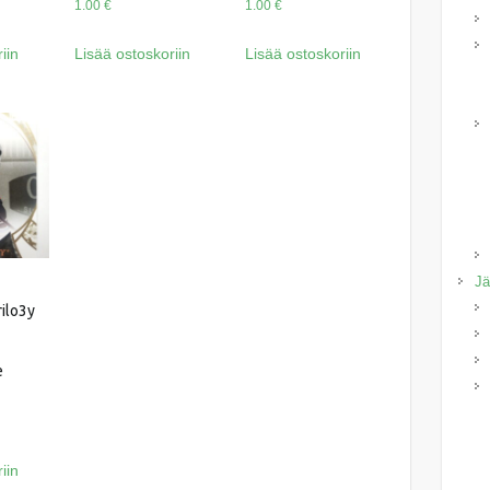
1.00
€
1.00
€
iin
Lisää ostoskoriin
Lisää ostoskoriin
Jä
ilo3y
e
iin