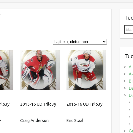
”
Tu
Etsi:
Tuo
A 
A-
Bi
Da
Di
ilo3y
2015-16 UD Trilo3y
2015-16 UD Trilo3y
y
Craig Anderson
Eric Staal
G