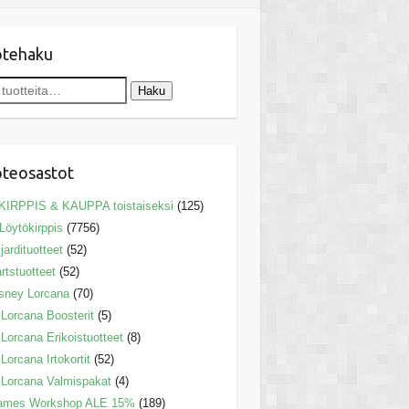
otehaku
Haku
teosastot
KIRPPIS & KAUPPA toistaiseksi
(125)
Löytökirppis
(7756)
ljardituotteet
(52)
rtstuotteet
(52)
sney Lorcana
(70)
Lorcana Boosterit
(5)
Lorcana Erikoistuotteet
(8)
Lorcana Irtokortit
(52)
Lorcana Valmispakat
(4)
ames Workshop ALE 15%
(189)