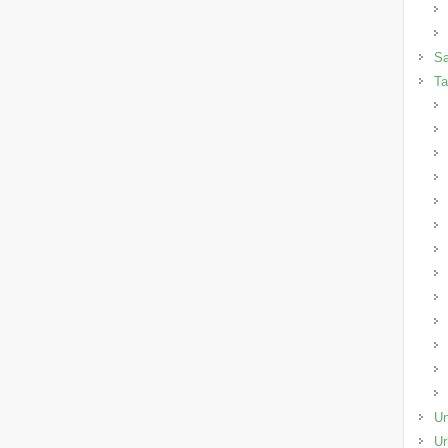
Sa
Ta
Un
Ur