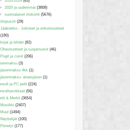
2010-2019
(63)
2020 ja uudemmat
(3808)
suomalaiset irtokortit
(5676)
irtopussit
(29)
Jääkiekko - Julisteet ja erikoistuotteet
(180)
kirjat ja lehdet
(82)
Oheistuotteet ja suojamuovit
(46)
Pogit ja coinit
(206)
äsenmaksu
(3)
jäsenmaksu 4kk
(1)
jäsenmaksu- ainaisjäsen
(1)
nsoli ja PC-pelit
(224)
nsolitarvikkeet
(56)
rtit & Merkit
(3654)
Musiikki
(2407)
Muut
(1494)
Näyttelijät
(100)
Piirretyt
(177)