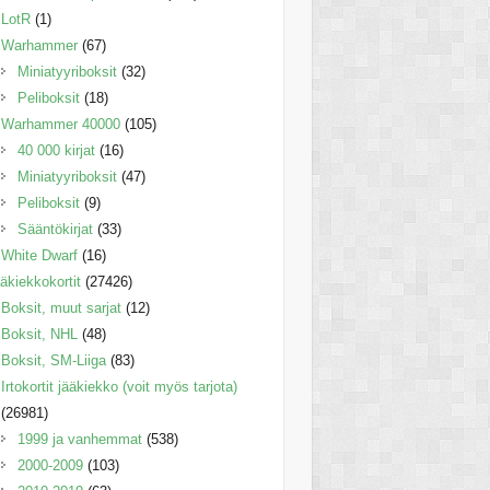
LotR
(1)
Warhammer
(67)
Miniatyyriboksit
(32)
Peliboksit
(18)
Warhammer 40000
(105)
40 000 kirjat
(16)
Miniatyyriboksit
(47)
Peliboksit
(9)
Sääntökirjat
(33)
White Dwarf
(16)
äkiekkokortit
(27426)
Boksit, muut sarjat
(12)
Boksit, NHL
(48)
Boksit, SM-Liiga
(83)
Irtokortit jääkiekko (voit myös tarjota)
(26981)
1999 ja vanhemmat
(538)
2000-2009
(103)