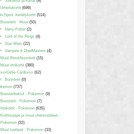
Julkaisut ja kuvat
(9)
Urheilukortit
(699)
n-Sport -keräilykortit
(514)
Boosterit - Muut
(50)
Harry Potter
(2)
Lord of the Rings
(4)
Star Wars
(22)
Vampire & DuelMasters
(4)
Muut Boxit/boosterit
(15)
Muut irtokortit
(380)
xxxGirlie Cardsxxx
(62)
Boosterit
(0)
okemon
(737)
Boosterboksit - Pokemon
(9)
Boosterit - Pokemon
(7)
Irtokortit - Pokemon
(635)
Korttisuojat ja muut oheistuotteet -
Pokemon
(32)
Muut tuotteet - Pokemon
(33)