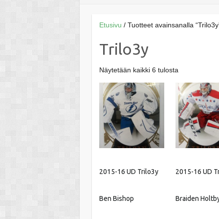
Etusivu
/ Tuotteet avainsanalla “Trilo3y
Trilo3y
Näytetään kaikki 6 tulosta
2015-16 UD Trilo3y
2015-16 UD Tr
Ben Bishop
Braiden Holtb