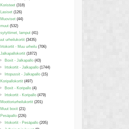
Koristeet
(318)
Lasiset
(126)
Muoviset
(44)
muut
(532)
sytyttimet, lamput
(41)
ut urheilukortit
(3435)
Irtokortit - Muu urheilu
(706)
Jalkapallokortit
(1872)
Boxit - Jalkapallo
(43)
Irtokortit - Jalkapallo
(1744)
Irtopussit - Jalkapallo
(15)
Koripallokortit
(497)
Boxit - Koripallo
(4)
Irtokortit - Koripallo
(479)
Moottoriurheilukortit
(201)
Muut boxit
(21)
Pesäpallo
(226)
Irtokortit - Pesäpallo
(205)