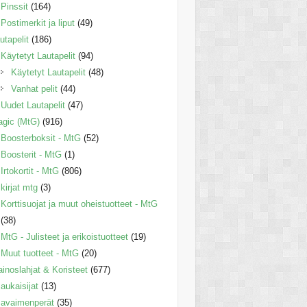
Pinssit
(164)
Postimerkit ja liput
(49)
utapelit
(186)
Käytetyt Lautapelit
(94)
Käytetyt Lautapelit
(48)
Vanhat pelit
(44)
Uudet Lautapelit
(47)
gic (MtG)
(916)
Boosterboksit - MtG
(52)
Boosterit - MtG
(1)
Irtokortit - MtG
(806)
kirjat mtg
(3)
Korttisuojat ja muut oheistuotteet - MtG
(38)
MtG - Julisteet ja erikoistuotteet
(19)
Muut tuotteet - MtG
(20)
inoslahjat & Koristeet
(677)
aukaisijat
(13)
avaimenperät
(35)