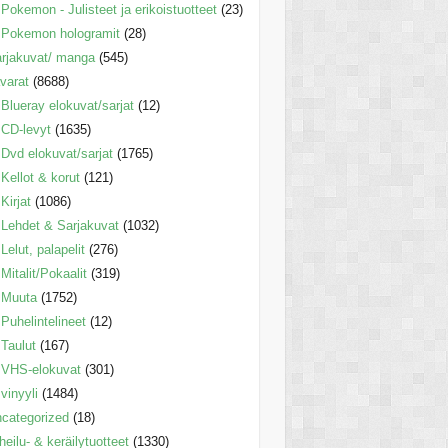
Pokemon - Julisteet ja erikoistuotteet
(23)
Pokemon hologramit
(28)
rjakuvat/ manga
(545)
varat
(8688)
Blueray elokuvat/sarjat
(12)
CD-levyt
(1635)
Dvd elokuvat/sarjat
(1765)
Kellot & korut
(121)
Kirjat
(1086)
Lehdet & Sarjakuvat
(1032)
Lelut, palapelit
(276)
Mitalit/Pokaalit
(319)
Muuta
(1752)
Puhelintelineet
(12)
Taulut
(167)
VHS-elokuvat
(301)
vinyyli
(1484)
categorized
(18)
heilu- & keräilytuotteet
(1330)