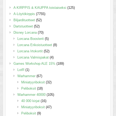
A KIRPPIS & KAUPPA toistaiseksi
(125)
A-Löytökirppis
(7755)
Biljardituotteet
(52)
Dartstuotteet
(52)
Disney Lorcana
(70)
Lorcana Boosterit
(5)
Lorcana Erikoistuotteet
(8)
Lorcana Irtokortit
(52)
Lorcana Valmispakat
(4)
Games Workshop ALE 15%
(189)
LotR
(1)
Warhammer
(67)
Miniatyyriboksit
(32)
Peliboksit
(18)
Warhammer 40000
(105)
40 000 kirjat
(16)
Miniatyyriboksit
(47)
Peliboksit
(9)