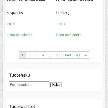
Kasparaitis
Forsberg
2.00
€
10.00
€
Lisää ostoskoriin
Lisää ostoskoriin
1
2
3
4
…
639
640
641
→
Tuotehaku
Etsi:
Haku
Tuoteosastot