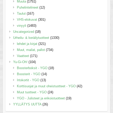
Muuta
(1751)
Puhelintelineet
(12)
Taulut
(167)
VHS-elokuvat
(301)
vinyyli
(1483)
Uncategorized
(18)
Urheilu- & keräilytuotteet
(1330)
lehdet ja kirjat
(321)
Muut, mailat, pallot
(734)
Vaatteet
(171)
Yu-Gi-Oh!
(104)
Boosterboksit - YGO
(18)
Boosterit - YGO
(14)
Irtokortit - YGO
(13)
Korttisuojat ja muut oheistuotteet - YGO
(42)
Muut tuotteet - YGO
(24)
YGO - Julisteet ja erikoistuotteet
(19)
YYLLÄTYS UUTTA
(26)