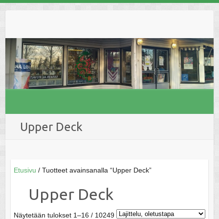
Skip
to
content
Upper Deck
Etusivu
/ Tuotteet avainsanalla “Upper Deck”
Upper Deck
Näytetään tulokset 1–16 / 10249