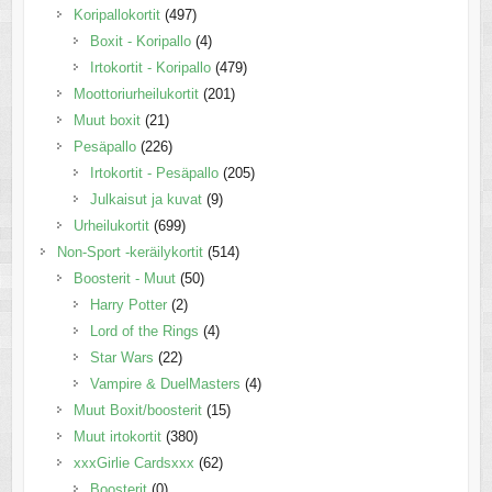
Koripallokortit
(497)
Boxit - Koripallo
(4)
Irtokortit - Koripallo
(479)
Moottoriurheilukortit
(201)
Muut boxit
(21)
Pesäpallo
(226)
Irtokortit - Pesäpallo
(205)
Julkaisut ja kuvat
(9)
Urheilukortit
(699)
Non-Sport -keräilykortit
(514)
Boosterit - Muut
(50)
Harry Potter
(2)
Lord of the Rings
(4)
Star Wars
(22)
Vampire & DuelMasters
(4)
Muut Boxit/boosterit
(15)
Muut irtokortit
(380)
xxxGirlie Cardsxxx
(62)
Boosterit
(0)