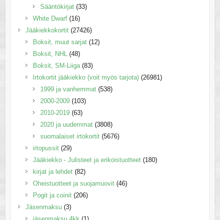
Sääntökirjat
(33)
White Dwarf
(16)
Jääkiekkokortit
(27426)
Boksit, muut sarjat
(12)
Boksit, NHL
(48)
Boksit, SM-Liiga
(83)
Irtokortit jääkiekko (voit myös tarjota)
(26981)
1999 ja vanhemmat
(538)
2000-2009
(103)
2010-2019
(63)
2020 ja uudemmat
(3808)
suomalaiset irtokortit
(5676)
irtopussit
(29)
Jääkiekko - Julisteet ja erikoistuotteet
(180)
kirjat ja lehdet
(82)
Oheistuotteet ja suojamuovit
(46)
Pogit ja coinit
(206)
Jäsenmaksu
(3)
jäsenmaksu 4kk
(1)