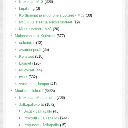
Irtokortit - MtG
(806)
kirjat mtg
(3)
Korttisuojat ja muut oheistuotteet - MtG
(38)
MtG - Julisteet ja erikoistuotteet
(19)
Muut tuotteet - MtG
(20)
Mainoslahjat & Koristeet
(677)
aukaisijat
(13)
avaimenperät
(35)
Koristeet
(318)
Lasiset
(126)
Muoviset
(44)
muut
(532)
sytyttimet, lamput
(41)
Muut urheilukortit
(3435)
Irtokortit - Muu urheilu
(706)
Jalkapallokortit
(1872)
Boxit - Jalkapallo
(43)
Irtokortit - Jalkapallo
(1744)
Irtopussit - Jalkapallo
(15)