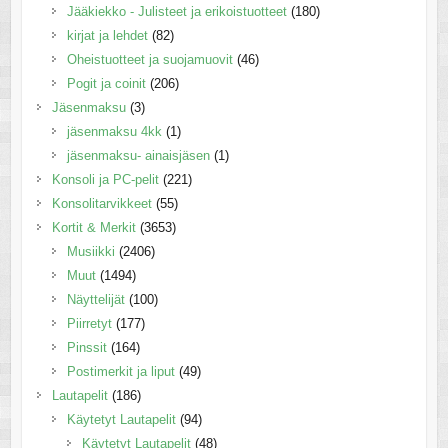
Jääkiekko - Julisteet ja erikoistuotteet
(180)
kirjat ja lehdet
(82)
Oheistuotteet ja suojamuovit
(46)
Pogit ja coinit
(206)
Jäsenmaksu
(3)
jäsenmaksu 4kk
(1)
jäsenmaksu- ainaisjäsen
(1)
Konsoli ja PC-pelit
(221)
Konsolitarvikkeet
(55)
Kortit & Merkit
(3653)
Musiikki
(2406)
Muut
(1494)
Näyttelijät
(100)
Piirretyt
(177)
Pinssit
(164)
Postimerkit ja liput
(49)
Lautapelit
(186)
Käytetyt Lautapelit
(94)
Käytetyt Lautapelit
(48)