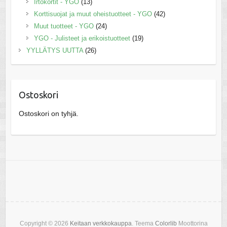
Irtokortit - YGO
(13)
Korttisuojat ja muut oheistuotteet - YGO
(42)
Muut tuotteet - YGO
(24)
YGO - Julisteet ja erikoistuotteet
(19)
YYLLÄTYS UUTTA
(26)
Ostoskori
Ostoskori on tyhjä.
Copyright © 2026
Keitaan verkkokauppa
. Teema
Colorlib
Moottorina