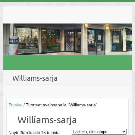
Skip
to
content
Williams-sarja
Etusivu
/ Tuotteet avainsanalla “Williams-sarja”
Williams-sarja
Näytetään kaikki 15 tulosta