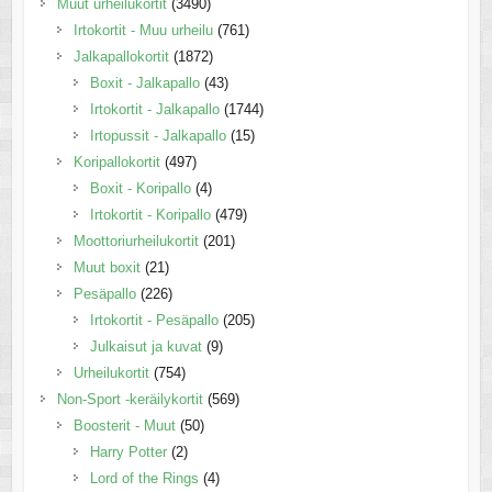
Muut urheilukortit
(3490)
Irtokortit - Muu urheilu
(761)
Jalkapallokortit
(1872)
Boxit - Jalkapallo
(43)
Irtokortit - Jalkapallo
(1744)
Irtopussit - Jalkapallo
(15)
Koripallokortit
(497)
Boxit - Koripallo
(4)
Irtokortit - Koripallo
(479)
Moottoriurheilukortit
(201)
Muut boxit
(21)
Pesäpallo
(226)
Irtokortit - Pesäpallo
(205)
Julkaisut ja kuvat
(9)
Urheilukortit
(754)
Non-Sport -keräilykortit
(569)
Boosterit - Muut
(50)
Harry Potter
(2)
Lord of the Rings
(4)