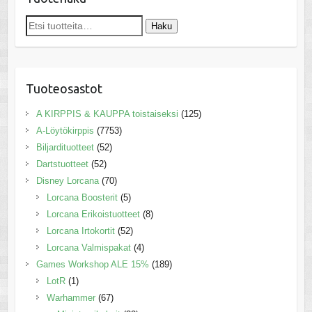
Etsi:
Haku
Tuoteosastot
A KIRPPIS & KAUPPA toistaiseksi
(125)
A-Löytökirppis
(7753)
Biljardituotteet
(52)
Dartstuotteet
(52)
Disney Lorcana
(70)
Lorcana Boosterit
(5)
Lorcana Erikoistuotteet
(8)
Lorcana Irtokortit
(52)
Lorcana Valmispakat
(4)
Games Workshop ALE 15%
(189)
LotR
(1)
Warhammer
(67)