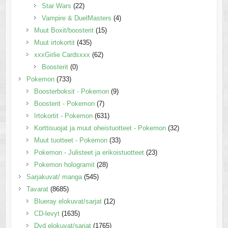
Star Wars
(22)
Vampire & DuelMasters
(4)
Muut Boxit/boosterit
(15)
Muut irtokortit
(435)
xxxGirlie Cardsxxx
(62)
Boosterit
(0)
Pokemon
(733)
Boosterboksit - Pokemon
(9)
Boosterit - Pokemon
(7)
Irtokortit - Pokemon
(631)
Korttisuojat ja muut oheistuotteet - Pokemon
(32)
Muut tuotteet - Pokemon
(33)
Pokemon - Julisteet ja erikoistuotteet
(23)
Pokemon hologramit
(28)
Sarjakuvat/ manga
(545)
Tavarat
(8685)
Blueray elokuvat/sarjat
(12)
CD-levyt
(1635)
Dvd elokuvat/sarjat
(1765)