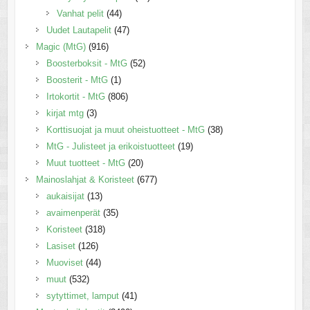
Vanhat pelit
(44)
Uudet Lautapelit
(47)
Magic (MtG)
(916)
Boosterboksit - MtG
(52)
Boosterit - MtG
(1)
Irtokortit - MtG
(806)
kirjat mtg
(3)
Korttisuojat ja muut oheistuotteet - MtG
(38)
MtG - Julisteet ja erikoistuotteet
(19)
Muut tuotteet - MtG
(20)
Mainoslahjat & Koristeet
(677)
aukaisijat
(13)
avaimenperät
(35)
Koristeet
(318)
Lasiset
(126)
Muoviset
(44)
muut
(532)
sytyttimet, lamput
(41)