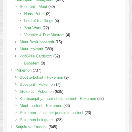
Boosterit - Muut
(50)
Harry Potter
(2)
Lord of the Rings
(4)
Star Wars
(22)
Vampire & DuelMasters
(4)
Muut Boxit/boosterit
(15)
Muut irtokortit
(380)
xxxGirlie Cardsxxx
(62)
Boosterit
(0)
Pokemon
(737)
Boosterboksit - Pokemon
(9)
Boosterit - Pokemon
(7)
Irtokortit - Pokemon
(635)
Korttisuojat ja muut oheistuotteet - Pokemon
(32)
Muut tuotteet - Pokemon
(33)
Pokemon - Julisteet ja erikoistuotteet
(23)
Pokemon hologramit
(28)
Sarjakuvat/ manga
(545)