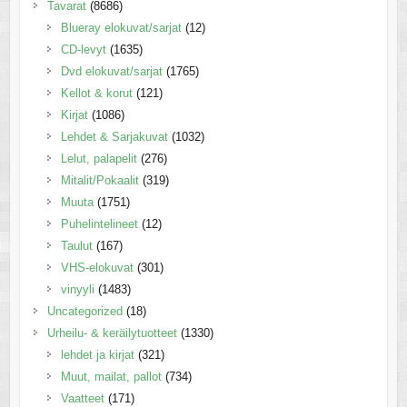
Tavarat
(8686)
Blueray elokuvat/sarjat
(12)
CD-levyt
(1635)
Dvd elokuvat/sarjat
(1765)
Kellot & korut
(121)
Kirjat
(1086)
Lehdet & Sarjakuvat
(1032)
Lelut, palapelit
(276)
Mitalit/Pokaalit
(319)
Muuta
(1751)
Puhelintelineet
(12)
Taulut
(167)
VHS-elokuvat
(301)
vinyyli
(1483)
Uncategorized
(18)
Urheilu- & keräilytuotteet
(1330)
lehdet ja kirjat
(321)
Muut, mailat, pallot
(734)
Vaatteet
(171)