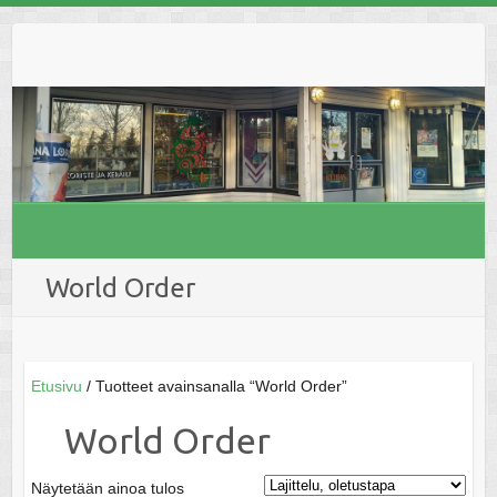
Skip
to
content
World Order
Etusivu
/ Tuotteet avainsanalla “World Order”
World Order
Näytetään ainoa tulos