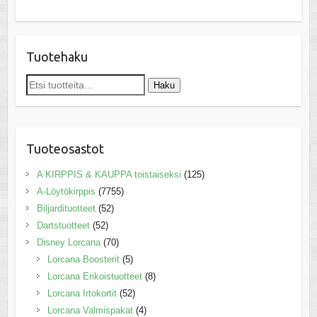
Tuotehaku
Etsi:
Haku
Tuoteosastot
A KIRPPIS & KAUPPA toistaiseksi
(125)
A-Löytökirppis
(7755)
Biljardituotteet
(52)
Dartstuotteet
(52)
Disney Lorcana
(70)
Lorcana Boosterit
(5)
Lorcana Erikoistuotteet
(8)
Lorcana Irtokortit
(52)
Lorcana Valmispakat
(4)