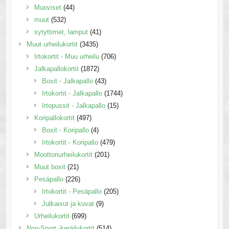
Muoviset
(44)
muut
(532)
sytyttimet, lamput
(41)
Muut urheilukortit
(3435)
Irtokortit - Muu urheilu
(706)
Jalkapallokortit
(1872)
Boxit - Jalkapallo
(43)
Irtokortit - Jalkapallo
(1744)
Irtopussit - Jalkapallo
(15)
Koripallokortit
(497)
Boxit - Koripallo
(4)
Irtokortit - Koripallo
(479)
Moottoriurheilukortit
(201)
Muut boxit
(21)
Pesäpallo
(226)
Irtokortit - Pesäpallo
(205)
Julkaisut ja kuvat
(9)
Urheilukortit
(699)
Non-Sport -keräilykortit
(514)