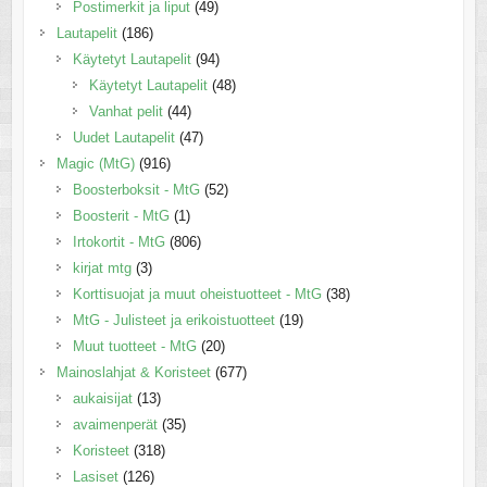
Postimerkit ja liput
(49)
Lautapelit
(186)
Käytetyt Lautapelit
(94)
Käytetyt Lautapelit
(48)
Vanhat pelit
(44)
Uudet Lautapelit
(47)
Magic (MtG)
(916)
Boosterboksit - MtG
(52)
Boosterit - MtG
(1)
Irtokortit - MtG
(806)
kirjat mtg
(3)
Korttisuojat ja muut oheistuotteet - MtG
(38)
MtG - Julisteet ja erikoistuotteet
(19)
Muut tuotteet - MtG
(20)
Mainoslahjat & Koristeet
(677)
aukaisijat
(13)
avaimenperät
(35)
Koristeet
(318)
Lasiset
(126)