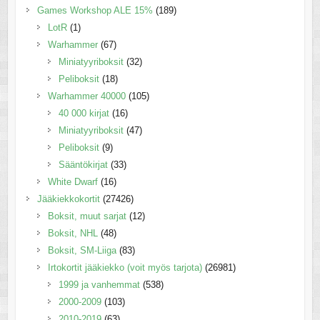
Games Workshop ALE 15%
(189)
LotR
(1)
Warhammer
(67)
Miniatyyriboksit
(32)
Peliboksit
(18)
Warhammer 40000
(105)
40 000 kirjat
(16)
Miniatyyriboksit
(47)
Peliboksit
(9)
Sääntökirjat
(33)
White Dwarf
(16)
Jääkiekkokortit
(27426)
Boksit, muut sarjat
(12)
Boksit, NHL
(48)
Boksit, SM-Liiga
(83)
Irtokortit jääkiekko (voit myös tarjota)
(26981)
1999 ja vanhemmat
(538)
2000-2009
(103)
2010-2019
(63)