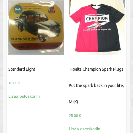
Standard Eight
T-paita Champion Spark Plugs
10.00
€
Put the spark back in your life,
Lisää ostoskoriin
M (K)
25.00
€
Lisää ostoskoriin