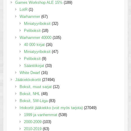
Games Workshop ALE 15%
(189)
LotR
(1)
Warhammer
(67)
Miniatyyriboksit
(32)
Peliboksit
(18)
Warhammer 40000
(105)
40 000 kirjat
(16)
Miniatyyriboksit
(47)
Peliboksit
(9)
Sääntökirjat
(33)
White Dwarf
(16)
Jääkiekkokortit
(27494)
Boksit, muut sarjat
(12)
Boksit, NHL
(48)
Boksit, SM-Liiga
(83)
Irtokortit jääkiekko (voit myös tarjota)
(27049)
1999 ja vanhemmat
(538)
2000-2009
(103)
2010-2019
(63)