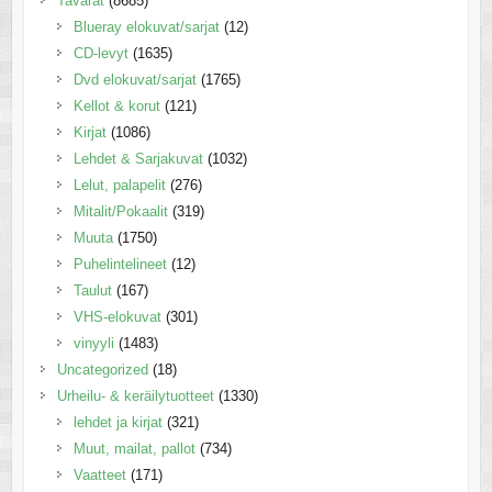
Tavarat
(8685)
Blueray elokuvat/sarjat
(12)
CD-levyt
(1635)
Dvd elokuvat/sarjat
(1765)
Kellot & korut
(121)
Kirjat
(1086)
Lehdet & Sarjakuvat
(1032)
Lelut, palapelit
(276)
Mitalit/Pokaalit
(319)
Muuta
(1750)
Puhelintelineet
(12)
Taulut
(167)
VHS-elokuvat
(301)
vinyyli
(1483)
Uncategorized
(18)
Urheilu- & keräilytuotteet
(1330)
lehdet ja kirjat
(321)
Muut, mailat, pallot
(734)
Vaatteet
(171)