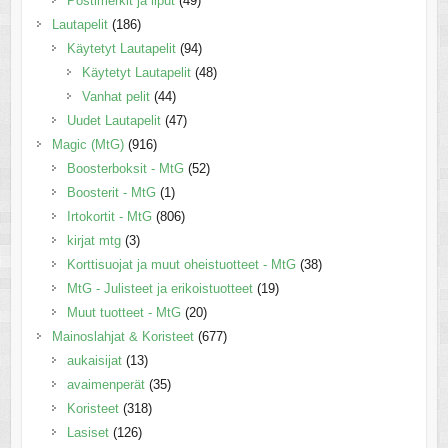
Postimerkit ja liput
(49)
Lautapelit
(186)
Käytetyt Lautapelit
(94)
Käytetyt Lautapelit
(48)
Vanhat pelit
(44)
Uudet Lautapelit
(47)
Magic (MtG)
(916)
Boosterboksit - MtG
(52)
Boosterit - MtG
(1)
Irtokortit - MtG
(806)
kirjat mtg
(3)
Korttisuojat ja muut oheistuotteet - MtG
(38)
MtG - Julisteet ja erikoistuotteet
(19)
Muut tuotteet - MtG
(20)
Mainoslahjat & Koristeet
(677)
aukaisijat
(13)
avaimenperät
(35)
Koristeet
(318)
Lasiset
(126)