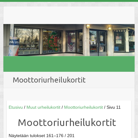
Skip
to
content
Moottoriurheilukortit
Etusivu
/
Muut urheilukortit
/
Moottoriurheilukortit
/ Sivu 11
Moottoriurheilukortit
Näytetään tulokset 161–176 / 201