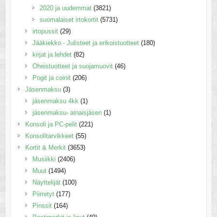
2020 ja uudemmat
(3821)
suomalaiset irtokortit
(5731)
irtopussit
(29)
Jääkiekko - Julisteet ja erikoistuotteet
(180)
kirjat ja lehdet
(82)
Oheistuotteet ja suojamuovit
(46)
Pogit ja coinit
(206)
Jäsenmaksu
(3)
jäsenmaksu 4kk
(1)
jäsenmaksu- ainaisjäsen
(1)
Konsoli ja PC-pelit
(221)
Konsolitarvikkeet
(55)
Kortit & Merkit
(3653)
Musiikki
(2406)
Muut
(1494)
Näyttelijät
(100)
Piirretyt
(177)
Pinssit
(164)