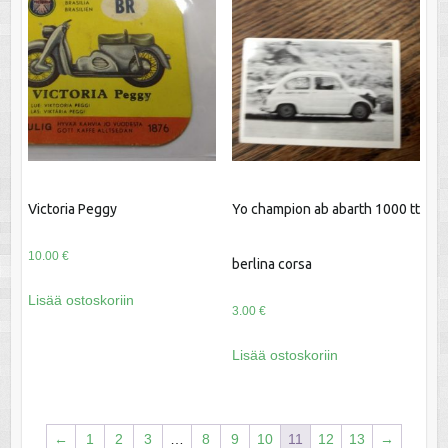
Victoria Peggy
Yo champion ab abarth 1000 tt
10.00
€
berlina corsa
Lisää ostoskoriin
3.00
€
Lisää ostoskoriin
←
1
2
3
…
8
9
10
11
12
13
→