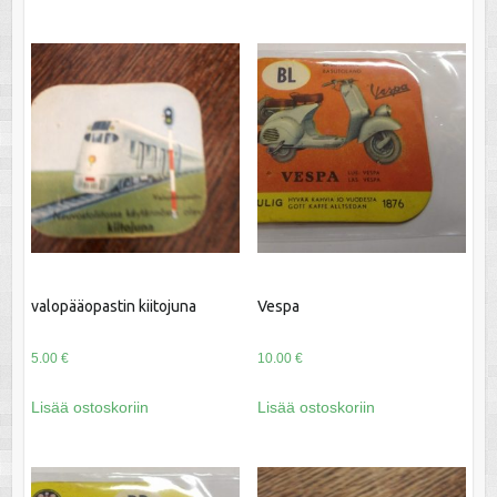
valopääopastin kiitojuna
Vespa
5.00
€
10.00
€
Lisää ostoskoriin
Lisää ostoskoriin