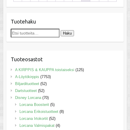
Tuotehaku
Etsi:
Haku
Tuoteosastot
A KIRPPIS & KAUPPA toistaiseksi
(125)
A-Löytökirppis
(7753)
Biljardituotteet
(52)
Dartstuotteet
(52)
Disney Lorcana
(70)
Lorcana Boosterit
(5)
Lorcana Erikoistuotteet
(8)
Lorcana Irtokortit
(52)
Lorcana Valmispakat
(4)