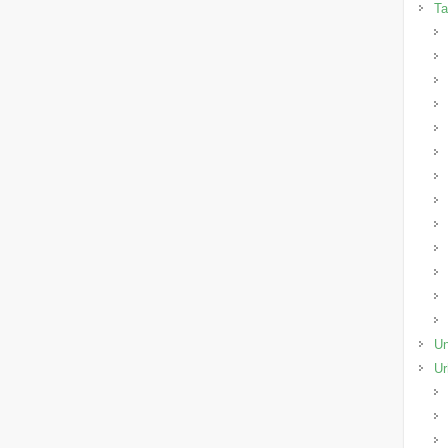
Ta
Un
Ur