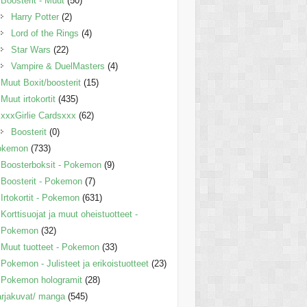
Boosterit - Muut
(50)
Harry Potter
(2)
Lord of the Rings
(4)
Star Wars
(22)
Vampire & DuelMasters
(4)
Muut Boxit/boosterit
(15)
Muut irtokortit
(435)
xxxGirlie Cardsxxx
(62)
Boosterit
(0)
okemon
(733)
Boosterboksit - Pokemon
(9)
Boosterit - Pokemon
(7)
Irtokortit - Pokemon
(631)
Korttisuojat ja muut oheistuotteet -
Pokemon
(32)
Muut tuotteet - Pokemon
(33)
Pokemon - Julisteet ja erikoistuotteet
(23)
Pokemon hologramit
(28)
rjakuvat/ manga
(545)