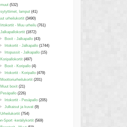
muut
(532)
sytyttimet, lamput
(41)
ut urheilukortit
(3490)
Irtokortit - Muu urheilu
(761)
Jalkapallokortit
(1872)
Boxit - Jalkapallo
(43)
Irtokortit - Jalkapallo
(1744)
Irtopussit - Jalkapallo
(15)
Koripallokortit
(497)
Boxit - Koripallo
(4)
Irtokortit - Koripallo
(479)
Moottoriurheilukortit
(201)
Muut boxit
(21)
Pesäpallo
(226)
Irtokortit - Pesäpallo
(205)
Julkaisut ja kuvat
(9)
Urheilukortit
(754)
n-Sport -keräilykortit
(569)