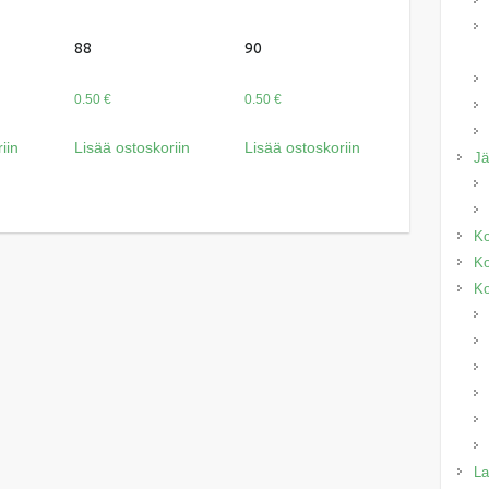
88
90
0.50
€
0.50
€
iin
Lisää ostoskoriin
Lisää ostoskoriin
J
Ko
Ko
Ko
La