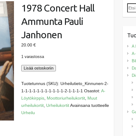
1978 Concert Hall
Etsi:
Ammunta Pauli
Janhonen
Tuo
20.00
€
A 
A-
1 varastossa
Bi
1978
Lisää ostoskoriin
Da
Concert
Di
Hall
Tuotetunnus (SKU):
Urheilutieto_Kinnunen-2-
Ammunta
1-1-1-1-1-1-1-1-1-1-1-2-1-1-1-1
Osastot:
A-
Pauli
Löytökirppis
,
Moottoriurheilukortit
,
Muut
Janhonen
urheilukortit
,
Urheilukortit
Avainsana tuotteelle
määrä
G
Urheilu