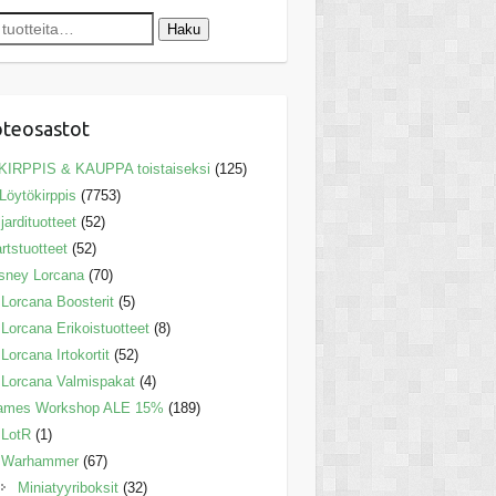
Haku
teosastot
KIRPPIS & KAUPPA toistaiseksi
(125)
Löytökirppis
(7753)
ljardituotteet
(52)
rtstuotteet
(52)
sney Lorcana
(70)
Lorcana Boosterit
(5)
Lorcana Erikoistuotteet
(8)
Lorcana Irtokortit
(52)
Lorcana Valmispakat
(4)
ames Workshop ALE 15%
(189)
LotR
(1)
Warhammer
(67)
Miniatyyriboksit
(32)