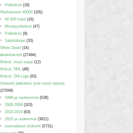
Peliboksit
(18)
Warhammer 40000
(105)
40 000 kirjat
(16)
Miniatyyriboksit
(47)
Peliboksit
(9)
Sääntökirjat
(33)
White Dwarf
(16)
äkiekkokortit
(27494)
Boksit, muut sarjat
(12)
Boksit, NHL
(48)
Boksit, SM-Liiga
(83)
Irtokortit jääkiekko (voit myös tarjota)
(27049)
1999 ja vanhemmat
(538)
2000-2009
(103)
2010-2019
(63)
2020 ja uudemmat
(3821)
suomalaiset irtokortit
(5731)