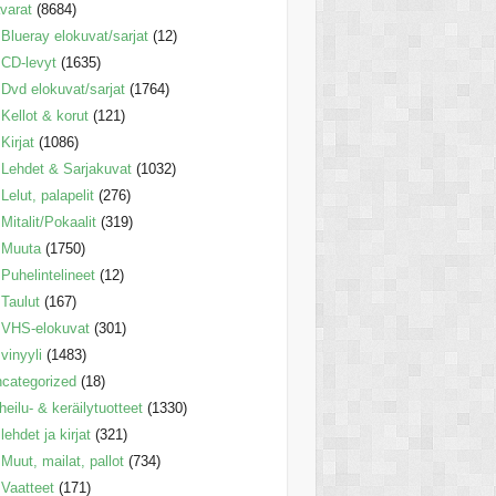
varat
(8684)
Blueray elokuvat/sarjat
(12)
CD-levyt
(1635)
Dvd elokuvat/sarjat
(1764)
Kellot & korut
(121)
Kirjat
(1086)
Lehdet & Sarjakuvat
(1032)
Lelut, palapelit
(276)
Mitalit/Pokaalit
(319)
Muuta
(1750)
Puhelintelineet
(12)
Taulut
(167)
VHS-elokuvat
(301)
vinyyli
(1483)
categorized
(18)
heilu- & keräilytuotteet
(1330)
lehdet ja kirjat
(321)
Muut, mailat, pallot
(734)
Vaatteet
(171)