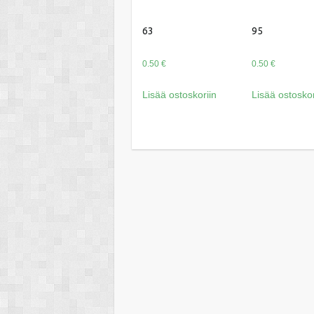
63
95
0.50
€
0.50
€
Lisää ostoskoriin
Lisää ostoskor