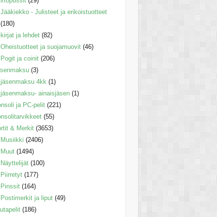
irtopussit
(29)
Jääkiekko - Julisteet ja erikoistuotteet
(180)
kirjat ja lehdet
(82)
Oheistuotteet ja suojamuovit
(46)
Pogit ja coinit
(206)
äsenmaksu
(3)
jäsenmaksu 4kk
(1)
jäsenmaksu- ainaisjäsen
(1)
nsoli ja PC-pelit
(221)
nsolitarvikkeet
(55)
rtit & Merkit
(3653)
Musiikki
(2406)
Muut
(1494)
Näyttelijät
(100)
Piirretyt
(177)
Pinssit
(164)
Postimerkit ja liput
(49)
utapelit
(186)