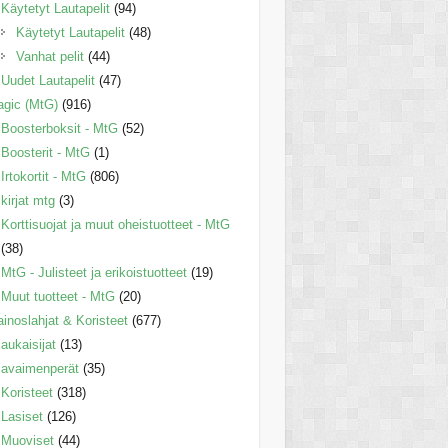
Käytetyt Lautapelit
(94)
Käytetyt Lautapelit
(48)
Vanhat pelit
(44)
Uudet Lautapelit
(47)
gic (MtG)
(916)
Boosterboksit - MtG
(52)
Boosterit - MtG
(1)
Irtokortit - MtG
(806)
kirjat mtg
(3)
Korttisuojat ja muut oheistuotteet - MtG
(38)
MtG - Julisteet ja erikoistuotteet
(19)
Muut tuotteet - MtG
(20)
inoslahjat & Koristeet
(677)
aukaisijat
(13)
avaimenperät
(35)
Koristeet
(318)
Lasiset
(126)
Muoviset
(44)