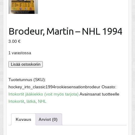
Brodeur, Martin – NHL 1994
3.00
€
1 varastossa
Brodeur,
Lisää ostoskoriin
Martin
-
Tuotetunnus (SKU):
NHL
hockey_irto_classic1994rookiesensationbrodeur
Osasto:
1994
Irtokortit jääkiekko (voit myös tarjota)
Avainsanat tuotteelle
määrä
Irtokortit
,
lätkä
,
NHL
Kuvaus
Arviot (0)