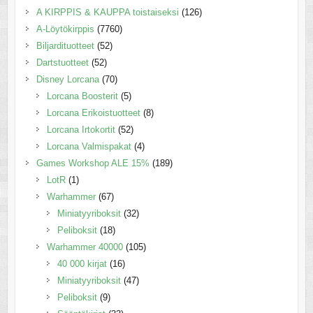
A KIRPPIS & KAUPPA toistaiseksi
(126)
A-Löytökirppis
(7760)
Biljardituotteet
(52)
Dartstuotteet
(52)
Disney Lorcana
(70)
Lorcana Boosterit
(5)
Lorcana Erikoistuotteet
(8)
Lorcana Irtokortit
(52)
Lorcana Valmispakat
(4)
Games Workshop ALE 15%
(189)
LotR
(1)
Warhammer
(67)
Miniatyyriboksit
(32)
Peliboksit
(18)
Warhammer 40000
(105)
40 000 kirjat
(16)
Miniatyyriboksit
(47)
Peliboksit
(9)