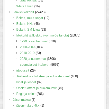
Sääntökirjat
(33)
White Dwarf
(16)
Jääkiekkokortit
(27423)
Boksit, muut sarjat
(12)
Boksit, NHL
(48)
Boksit, SM-Liiga
(83)
Irtokortit jääkiekko (voit myös tarjota)
(26978)
1999 ja vanhemmat
(538)
2000-2009
(103)
2010-2019
(63)
2020 ja uudemmat
(3806)
suomalaiset irtokortit
(5676)
irtopussit
(29)
Jääkiekko - Julisteet ja erikoistuotteet
(180)
kirjat ja lehdet
(82)
Oheistuotteet ja suojamuovit
(46)
Pogit ja coinit
(206)
Jäsenmaksu
(3)
jäsenmaksu 4kk
(1)