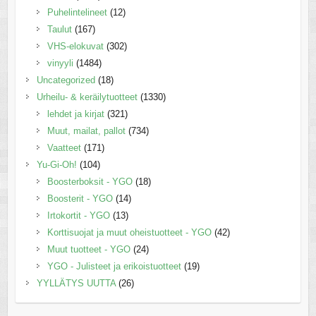
Puhelintelineet
(12)
Taulut
(167)
VHS-elokuvat
(302)
vinyyli
(1484)
Uncategorized
(18)
Urheilu- & keräilytuotteet
(1330)
lehdet ja kirjat
(321)
Muut, mailat, pallot
(734)
Vaatteet
(171)
Yu-Gi-Oh!
(104)
Boosterboksit - YGO
(18)
Boosterit - YGO
(14)
Irtokortit - YGO
(13)
Korttisuojat ja muut oheistuotteet - YGO
(42)
Muut tuotteet - YGO
(24)
YGO - Julisteet ja erikoistuotteet
(19)
YYLLÄTYS UUTTA
(26)