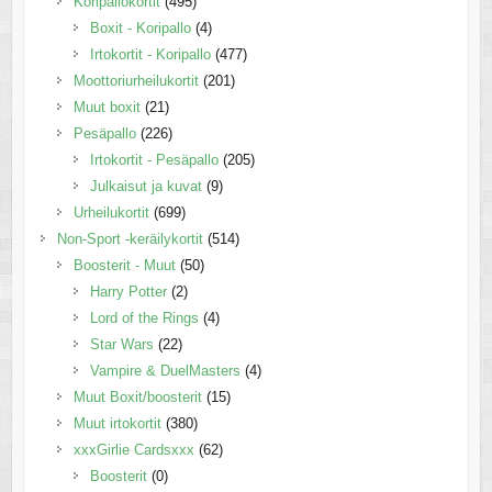
Koripallokortit
(495)
Boxit - Koripallo
(4)
Irtokortit - Koripallo
(477)
Moottoriurheilukortit
(201)
Muut boxit
(21)
Pesäpallo
(226)
Irtokortit - Pesäpallo
(205)
Julkaisut ja kuvat
(9)
Urheilukortit
(699)
Non-Sport -keräilykortit
(514)
Boosterit - Muut
(50)
Harry Potter
(2)
Lord of the Rings
(4)
Star Wars
(22)
Vampire & DuelMasters
(4)
Muut Boxit/boosterit
(15)
Muut irtokortit
(380)
xxxGirlie Cardsxxx
(62)
Boosterit
(0)