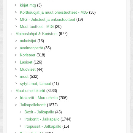
kirjat mtg
(3)
Korttisuojat ja muut oheistuotteet - MtG
(38)
MtG - Julisteet ja erikoistuotteet
(19)
Muut tuotteet - MtG
(20)
Mainoslahjat & Koristeet
(677)
aukaisijat
(13)
avaimenperät
(35)
Koristeet
(318)
Lasiset
(126)
Muoviset
(44)
muut
(532)
sytyttimet, lamput
(41)
Muut urheilukortit
(3433)
Irtokortit - Muu urheilu
(706)
Jalkapallokortit
(1872)
Boxit - Jalkapallo
(43)
Irtokortit - Jalkapallo
(1744)
Irtopussit - Jalkapallo
(15)