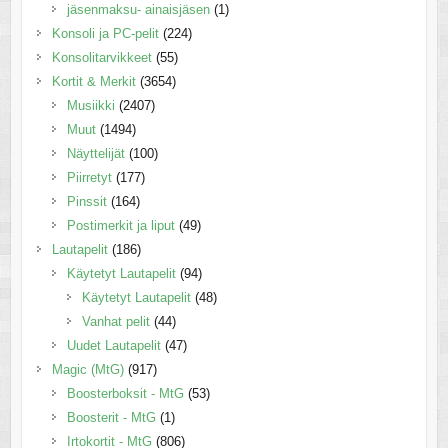
jäsenmaksu- ainaisjäsen
(1)
Konsoli ja PC-pelit
(224)
Konsolitarvikkeet
(55)
Kortit & Merkit
(3654)
Musiikki
(2407)
Muut
(1494)
Näyttelijät
(100)
Piirretyt
(177)
Pinssit
(164)
Postimerkit ja liput
(49)
Lautapelit
(186)
Käytetyt Lautapelit
(94)
Käytetyt Lautapelit
(48)
Vanhat pelit
(44)
Uudet Lautapelit
(47)
Magic (MtG)
(917)
Boosterboksit - MtG
(53)
Boosterit - MtG
(1)
Irtokortit - MtG
(806)