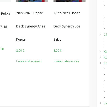
2022-2023 Upper
2022-2023 Upper
a-Pekka
Deck Synergy Anze
Deck Synergy Joe
17-18
J
Kopitar
Sakic
iin
2.00
€
3.00
€
Ko
Ko
Lisää ostoskoriin
Lisää ostoskoriin
Ko
La