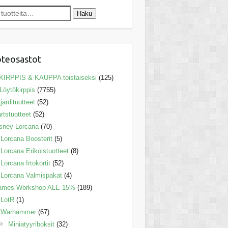
Haku
teosastot
KIRPPIS & KAUPPA toistaiseksi
(125)
Löytökirppis
(7755)
ljardituotteet
(52)
rtstuotteet
(52)
sney Lorcana
(70)
Lorcana Boosterit
(5)
Lorcana Erikoistuotteet
(8)
Lorcana Irtokortit
(52)
Lorcana Valmispakat
(4)
ames Workshop ALE 15%
(189)
LotR
(1)
Warhammer
(67)
Miniatyyriboksit
(32)