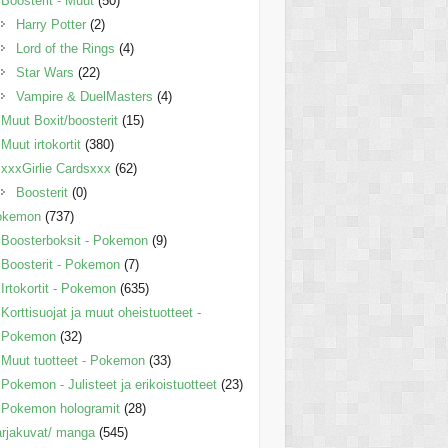
Boosterit - Muut
(50)
Harry Potter
(2)
Lord of the Rings
(4)
Star Wars
(22)
Vampire & DuelMasters
(4)
Muut Boxit/boosterit
(15)
Muut irtokortit
(380)
xxxGirlie Cardsxxx
(62)
Boosterit
(0)
okemon
(737)
Boosterboksit - Pokemon
(9)
Boosterit - Pokemon
(7)
Irtokortit - Pokemon
(635)
Korttisuojat ja muut oheistuotteet -
Pokemon
(32)
Muut tuotteet - Pokemon
(33)
Pokemon - Julisteet ja erikoistuotteet
(23)
Pokemon hologramit
(28)
rjakuvat/ manga
(545)