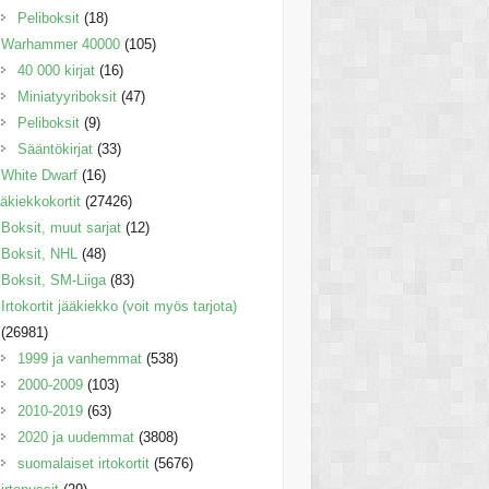
Peliboksit
(18)
Warhammer 40000
(105)
40 000 kirjat
(16)
Miniatyyriboksit
(47)
Peliboksit
(9)
Sääntökirjat
(33)
White Dwarf
(16)
äkiekkokortit
(27426)
Boksit, muut sarjat
(12)
Boksit, NHL
(48)
Boksit, SM-Liiga
(83)
Irtokortit jääkiekko (voit myös tarjota)
(26981)
1999 ja vanhemmat
(538)
2000-2009
(103)
2010-2019
(63)
2020 ja uudemmat
(3808)
suomalaiset irtokortit
(5676)