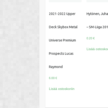
2021-2022 Upper
Hytönen, Juh
Deck Skybox Metal
– SM-Liiga 20
0.20
€
Universe Premium
Lisää ostoskor
Prospects Lucas
Raymond
6.00
€
Lisää ostoskoriin