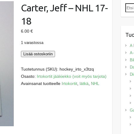
Carter, Jeff – NHL 17-
Etsi:
18
6.00
€
Tuo
1 varastossa
A 
A-
Carter,
Lisää ostoskoriin
Bi
Jeff
Da
-
Tuotetunnus (SKU):
hockey_irto_x3tzq
Di
NHL
Osasto:
Irtokortit jääkiekko (voit myös tarjota)
17-
Avainsanat tuotteelle
Irtokortit
,
lätkä
,
NHL
18
määrä
G