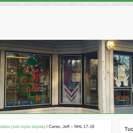
äkiekko (voit myös tarjota)
/ Carter, Jeff – NHL 17-18
Tu