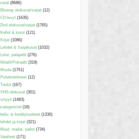
varat
(8686)
Blueray elokuvat/sarjat
(12)
CD-levyt
(1635)
Dvd elokuvat/sarjat
(1765)
Kellot & korut
(121)
Kirjat
(1086)
Lehdet & Sarjakuvat
(1032)
Lelut, palapelit
(276)
Mitalit/Pokaalit
(319)
Muuta
(1751)
Puhelintelineet
(12)
Taulut
(167)
VHS-elokuvat
(301)
vinyyli
(1483)
categorized
(18)
heilu- & keräilytuotteet
(1330)
lehdet ja kirjat
(321)
Muut, mailat, pallot
(734)
Vaatteet
(171)