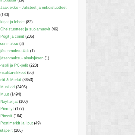
irtopussit
(29)
Jääkiekko - Julisteet ja erikoistuotteet
(180)
kirjat ja lehdet
(82)
Oheistuotteet ja suojamuovit
(46)
Pogit ja coinit
(206)
äsenmaksu
(3)
jäsenmaksu 4kk
(1)
jäsenmaksu- ainaisjäsen
(1)
nsoli ja PC-pelit
(223)
nsolitarvikkeet
(56)
rtit & Merkit
(3653)
Musiikki
(2406)
Muut
(1494)
Näyttelijät
(100)
Piirretyt
(177)
Pinssit
(164)
Postimerkit ja liput
(49)
utapelit
(186)