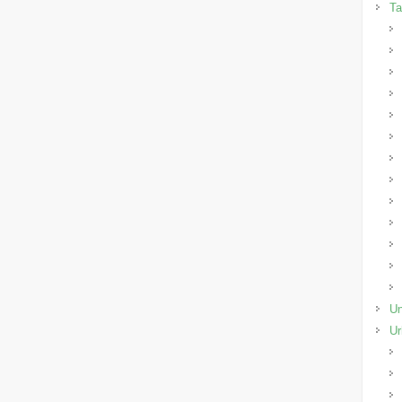
Ta
Un
Ur