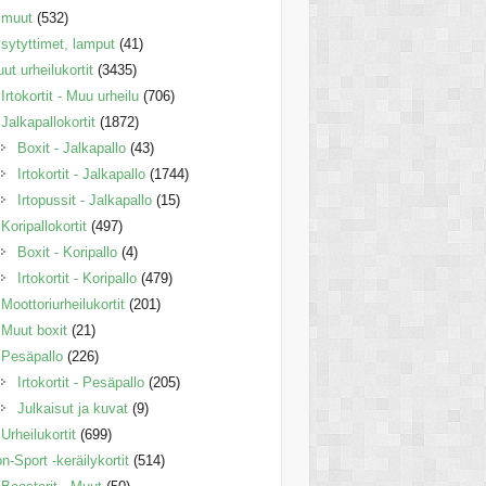
muut
(532)
sytyttimet, lamput
(41)
ut urheilukortit
(3435)
Irtokortit - Muu urheilu
(706)
Jalkapallokortit
(1872)
Boxit - Jalkapallo
(43)
Irtokortit - Jalkapallo
(1744)
Irtopussit - Jalkapallo
(15)
Koripallokortit
(497)
Boxit - Koripallo
(4)
Irtokortit - Koripallo
(479)
Moottoriurheilukortit
(201)
Muut boxit
(21)
Pesäpallo
(226)
Irtokortit - Pesäpallo
(205)
Julkaisut ja kuvat
(9)
Urheilukortit
(699)
n-Sport -keräilykortit
(514)