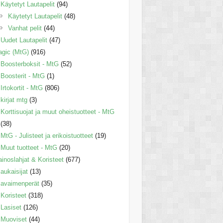
Käytetyt Lautapelit
(94)
Käytetyt Lautapelit
(48)
Vanhat pelit
(44)
Uudet Lautapelit
(47)
gic (MtG)
(916)
Boosterboksit - MtG
(52)
Boosterit - MtG
(1)
Irtokortit - MtG
(806)
kirjat mtg
(3)
Korttisuojat ja muut oheistuotteet - MtG
(38)
MtG - Julisteet ja erikoistuotteet
(19)
Muut tuotteet - MtG
(20)
inoslahjat & Koristeet
(677)
aukaisijat
(13)
avaimenperät
(35)
Koristeet
(318)
Lasiset
(126)
Muoviset
(44)