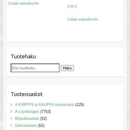
Lisää ostoskoriin
0.50
€
Lisää ostoskoriin
Tuotehaku
Etsi:
Haku
Tuoteosastot
A KIRPPIS & KAUPPA toistaiseksi
(125)
A-Löytökirppis
(7753)
Biljardituotteet
(52)
Dartstuotteet
(52)