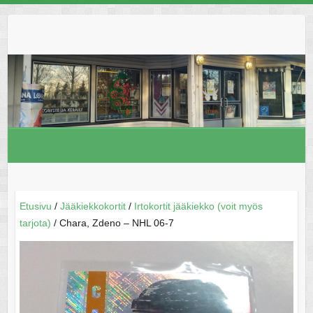
Skip
to
content
Etusivu
/
Jääkiekkokortit
/
Irtokortit jääkiekko (voit myös
tarjota)
/ Chara, Zdeno – NHL 06-7