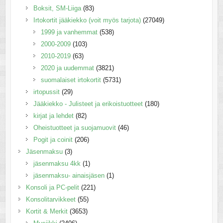
Boksit, SM-Liiga
(83)
Irtokortit jääkiekko (voit myös tarjota)
(27049)
1999 ja vanhemmat
(538)
2000-2009
(103)
2010-2019
(63)
2020 ja uudemmat
(3821)
suomalaiset irtokortit
(5731)
irtopussit
(29)
Jääkiekko - Julisteet ja erikoistuotteet
(180)
kirjat ja lehdet
(82)
Oheistuotteet ja suojamuovit
(46)
Pogit ja coinit
(206)
Jäsenmaksu
(3)
jäsenmaksu 4kk
(1)
jäsenmaksu- ainaisjäsen
(1)
Konsoli ja PC-pelit
(221)
Konsolitarvikkeet
(55)
Kortit & Merkit
(3653)