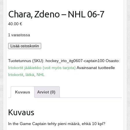
Chara, Zdeno – NHL 06-7
40.00
€
1 varastossa
Chara,
Lisää ostoskoriin
Zdeno
-
Tuotetunnus (SKU):
hockey_irto_itg0607-captain100
Osasto:
NHL
Irtokortit jääkiekko (voit myös tarjota)
Avainsanat tuotteelle
06-
Irtokortit
,
lätkä
,
NHL
7
määrä
Kuvaus
Arviot (0)
Kuvaus
In the Game Captain tehty pieni määrä, ehkä 10 kpl?