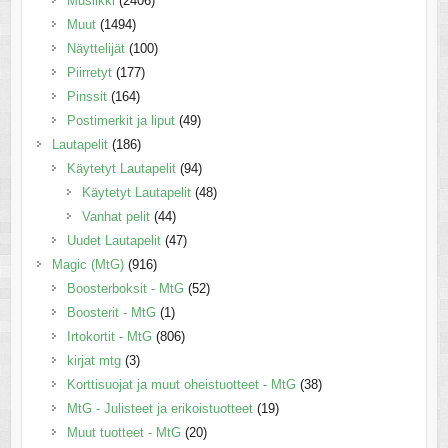
Musiikki
(2406)
Muut
(1494)
Näyttelijät
(100)
Piirretyt
(177)
Pinssit
(164)
Postimerkit ja liput
(49)
Lautapelit
(186)
Käytetyt Lautapelit
(94)
Käytetyt Lautapelit
(48)
Vanhat pelit
(44)
Uudet Lautapelit
(47)
Magic (MtG)
(916)
Boosterboksit - MtG
(52)
Boosterit - MtG
(1)
Irtokortit - MtG
(806)
kirjat mtg
(3)
Korttisuojat ja muut oheistuotteet - MtG
(38)
MtG - Julisteet ja erikoistuotteet
(19)
Muut tuotteet - MtG
(20)