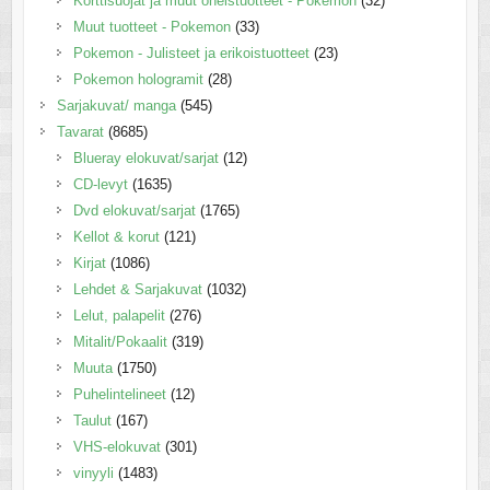
Korttisuojat ja muut oheistuotteet - Pokemon
(32)
Muut tuotteet - Pokemon
(33)
Pokemon - Julisteet ja erikoistuotteet
(23)
Pokemon hologramit
(28)
Sarjakuvat/ manga
(545)
Tavarat
(8685)
Blueray elokuvat/sarjat
(12)
CD-levyt
(1635)
Dvd elokuvat/sarjat
(1765)
Kellot & korut
(121)
Kirjat
(1086)
Lehdet & Sarjakuvat
(1032)
Lelut, palapelit
(276)
Mitalit/Pokaalit
(319)
Muuta
(1750)
Puhelintelineet
(12)
Taulut
(167)
VHS-elokuvat
(301)
vinyyli
(1483)