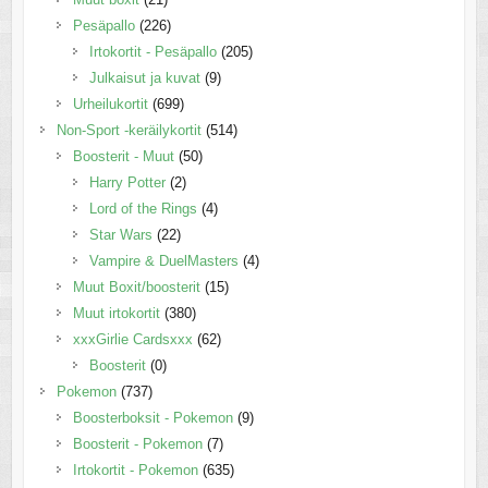
Pesäpallo
(226)
Irtokortit - Pesäpallo
(205)
Julkaisut ja kuvat
(9)
Urheilukortit
(699)
Non-Sport -keräilykortit
(514)
Boosterit - Muut
(50)
Harry Potter
(2)
Lord of the Rings
(4)
Star Wars
(22)
Vampire & DuelMasters
(4)
Muut Boxit/boosterit
(15)
Muut irtokortit
(380)
xxxGirlie Cardsxxx
(62)
Boosterit
(0)
Pokemon
(737)
Boosterboksit - Pokemon
(9)
Boosterit - Pokemon
(7)
Irtokortit - Pokemon
(635)