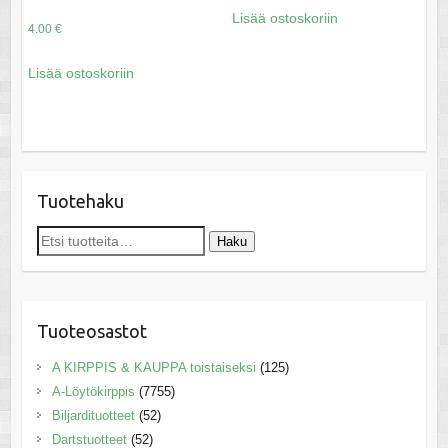
Lisää ostoskoriin
4.00
€
Lisää ostoskoriin
Tuotehaku
Etsi:
Haku
Tuoteosastot
A KIRPPIS & KAUPPA toistaiseksi
(125)
A-Löytökirppis
(7755)
Biljardituotteet
(52)
Dartstuotteet
(52)