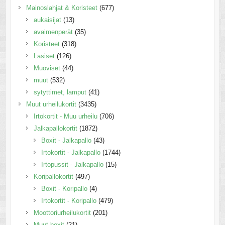
Mainoslahjat & Koristeet
(677)
aukaisijat
(13)
avaimenperät
(35)
Koristeet
(318)
Lasiset
(126)
Muoviset
(44)
muut
(532)
sytyttimet, lamput
(41)
Muut urheilukortit
(3435)
Irtokortit - Muu urheilu
(706)
Jalkapallokortit
(1872)
Boxit - Jalkapallo
(43)
Irtokortit - Jalkapallo
(1744)
Irtopussit - Jalkapallo
(15)
Koripallokortit
(497)
Boxit - Koripallo
(4)
Irtokortit - Koripallo
(479)
Moottoriurheilukortit
(201)
Muut boxit
(21)