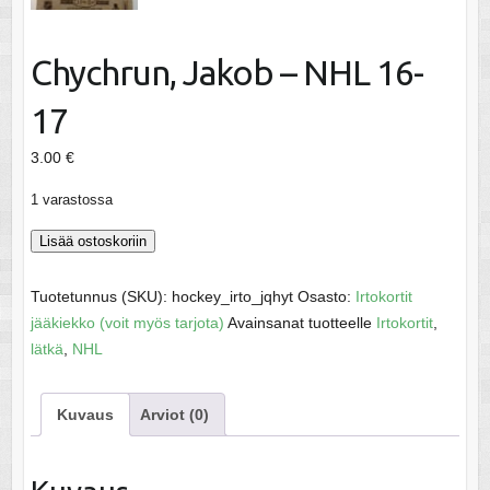
Chychrun, Jakob – NHL 16-
17
3.00
€
1 varastossa
Chychrun,
Lisää ostoskoriin
Jakob
-
Tuotetunnus (SKU):
hockey_irto_jqhyt
Osasto:
Irtokortit
NHL
jääkiekko (voit myös tarjota)
Avainsanat tuotteelle
Irtokortit
,
16-
lätkä
,
NHL
17
määrä
Kuvaus
Arviot (0)