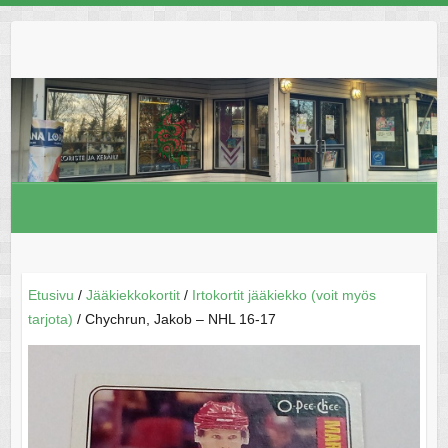
Skip
to
content
Etusivu
/
Jääkiekkokortit
/
Irtokortit jääkiekko (voit myös
tarjota)
/ Chychrun, Jakob – NHL 16-17