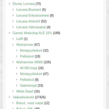
Disney Lorcana
(70)
Lorcana Boosterit
(5)
Lorcana Erikoistuotteet
(8)
Lorcana Irtokortit
(52)
Lorcana Valmispakat
(4)
Games Workshop ALE 15%
(189)
LotR
(1)
Warhammer
(67)
Miniatyyriboksit
(32)
Peliboksit
(18)
Warhammer 40000
(105)
40 000 kirjat
(16)
Miniatyyriboksit
(47)
Peliboksit
(9)
Sääntökirjat
(33)
White Dwarf
(16)
Jääkiekkokortit
(27426)
Boksit, muut sarjat
(12)
Boksit, NHL
(48)