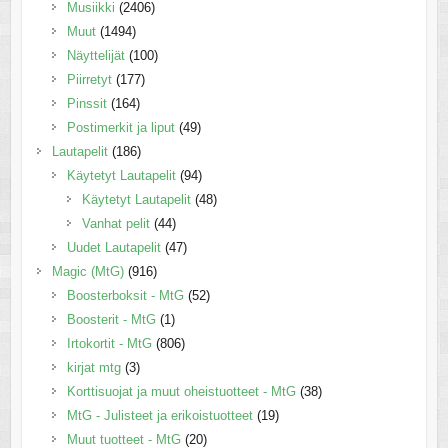
Musiikki
(2406)
Muut
(1494)
Näyttelijät
(100)
Piirretyt
(177)
Pinssit
(164)
Postimerkit ja liput
(49)
Lautapelit
(186)
Käytetyt Lautapelit
(94)
Käytetyt Lautapelit
(48)
Vanhat pelit
(44)
Uudet Lautapelit
(47)
Magic (MtG)
(916)
Boosterboksit - MtG
(52)
Boosterit - MtG
(1)
Irtokortit - MtG
(806)
kirjat mtg
(3)
Korttisuojat ja muut oheistuotteet - MtG
(38)
MtG - Julisteet ja erikoistuotteet
(19)
Muut tuotteet - MtG
(20)