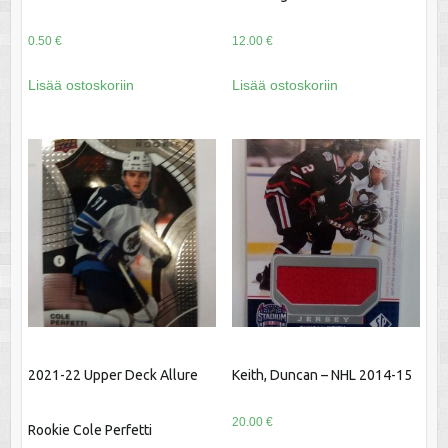
0.50
€
12.00
€
Lisää ostoskoriin
Lisää ostoskoriin
2021-22 Upper Deck Allure
Keith, Duncan – NHL 2014-15
20.00
€
Rookie Cole Perfetti