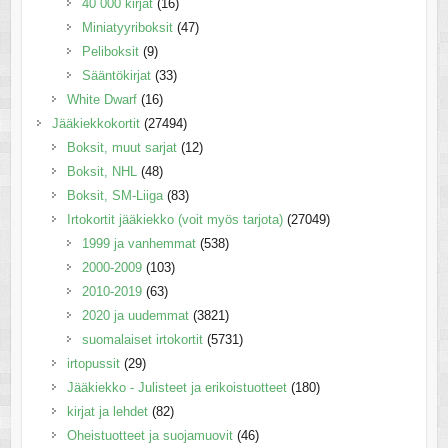
40 000 kirjat
(16)
Miniatyyriboksit
(47)
Peliboksit
(9)
Sääntökirjat
(33)
White Dwarf
(16)
Jääkiekkokortit
(27494)
Boksit, muut sarjat
(12)
Boksit, NHL
(48)
Boksit, SM-Liiga
(83)
Irtokortit jääkiekko (voit myös tarjota)
(27049)
1999 ja vanhemmat
(538)
2000-2009
(103)
2010-2019
(63)
2020 ja uudemmat
(3821)
suomalaiset irtokortit
(5731)
irtopussit
(29)
Jääkiekko - Julisteet ja erikoistuotteet
(180)
kirjat ja lehdet
(82)
Oheistuotteet ja suojamuovit
(46)