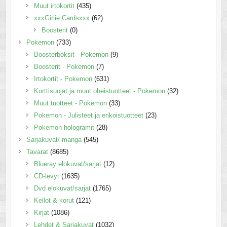
Muut irtokortit
(435)
xxxGirlie Cardsxxx
(62)
Boosterit
(0)
Pokemon
(733)
Boosterboksit - Pokemon
(9)
Boosterit - Pokemon
(7)
Irtokortit - Pokemon
(631)
Korttisuojat ja muut oheistuotteet - Pokemon
(32)
Muut tuotteet - Pokemon
(33)
Pokemon - Julisteet ja erikoistuotteet
(23)
Pokemon hologramit
(28)
Sarjakuvat/ manga
(545)
Tavarat
(8685)
Blueray elokuvat/sarjat
(12)
CD-levyt
(1635)
Dvd elokuvat/sarjat
(1765)
Kellot & korut
(121)
Kirjat
(1086)
Lehdet & Sarjakuvat
(1032)