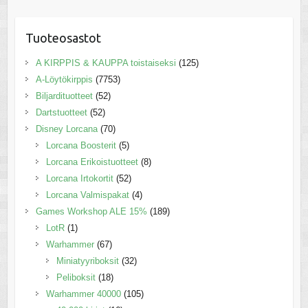
Tuoteosastot
A KIRPPIS & KAUPPA toistaiseksi
(125)
A-Löytökirppis
(7753)
Biljardituotteet
(52)
Dartstuotteet
(52)
Disney Lorcana
(70)
Lorcana Boosterit
(5)
Lorcana Erikoistuotteet
(8)
Lorcana Irtokortit
(52)
Lorcana Valmispakat
(4)
Games Workshop ALE 15%
(189)
LotR
(1)
Warhammer
(67)
Miniatyyriboksit
(32)
Peliboksit
(18)
Warhammer 40000
(105)