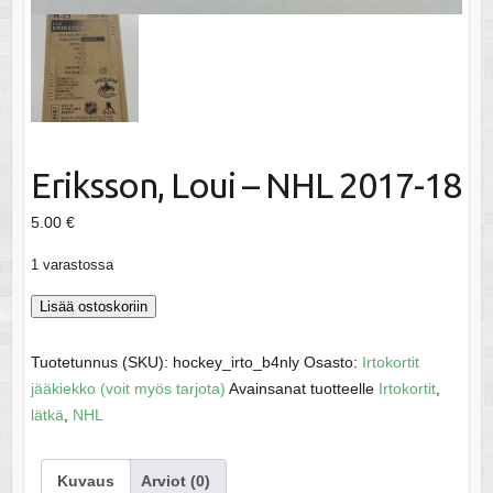
Eriksson, Loui – NHL 2017-18
5.00
€
1 varastossa
Eriksson,
Lisää ostoskoriin
Loui
-
Tuotetunnus (SKU):
hockey_irto_b4nly
Osasto:
Irtokortit
NHL
jääkiekko (voit myös tarjota)
Avainsanat tuotteelle
Irtokortit
,
2017-
lätkä
,
NHL
18
määrä
Kuvaus
Arviot (0)