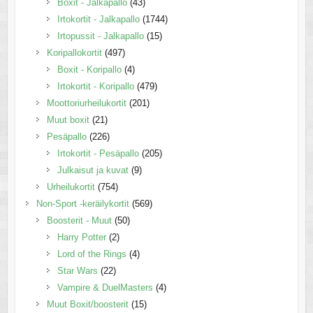
Boxit - Jalkapallo
(43)
Irtokortit - Jalkapallo
(1744)
Irtopussit - Jalkapallo
(15)
Koripallokortit
(497)
Boxit - Koripallo
(4)
Irtokortit - Koripallo
(479)
Moottoriurheilukortit
(201)
Muut boxit
(21)
Pesäpallo
(226)
Irtokortit - Pesäpallo
(205)
Julkaisut ja kuvat
(9)
Urheilukortit
(754)
Non-Sport -keräilykortit
(569)
Boosterit - Muut
(50)
Harry Potter
(2)
Lord of the Rings
(4)
Star Wars
(22)
Vampire & DuelMasters
(4)
Muut Boxit/boosterit
(15)