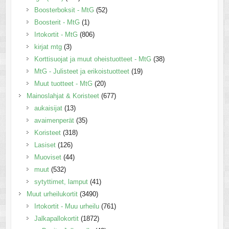
Boosterboksit - MtG
(52)
Boosterit - MtG
(1)
Irtokortit - MtG
(806)
kirjat mtg
(3)
Korttisuojat ja muut oheistuotteet - MtG
(38)
MtG - Julisteet ja erikoistuotteet
(19)
Muut tuotteet - MtG
(20)
Mainoslahjat & Koristeet
(677)
aukaisijat
(13)
avaimenperät
(35)
Koristeet
(318)
Lasiset
(126)
Muoviset
(44)
muut
(532)
sytyttimet, lamput
(41)
Muut urheilukortit
(3490)
Irtokortit - Muu urheilu
(761)
Jalkapallokortit
(1872)