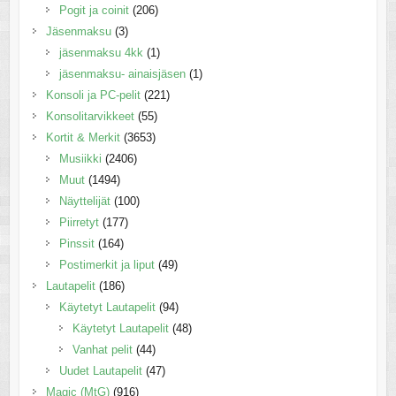
Pogit ja coinit
(206)
Jäsenmaksu
(3)
jäsenmaksu 4kk
(1)
jäsenmaksu- ainaisjäsen
(1)
Konsoli ja PC-pelit
(221)
Konsolitarvikkeet
(55)
Kortit & Merkit
(3653)
Musiikki
(2406)
Muut
(1494)
Näyttelijät
(100)
Piirretyt
(177)
Pinssit
(164)
Postimerkit ja liput
(49)
Lautapelit
(186)
Käytetyt Lautapelit
(94)
Käytetyt Lautapelit
(48)
Vanhat pelit
(44)
Uudet Lautapelit
(47)
Magic (MtG)
(916)