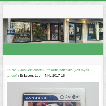
Skip
to
content
Etusivu
/
Jääkiekkokortit
/
Irtokortit jääkiekko (voit myös
tarjota)
/ Eriksson, Loui – NHL 2017-18