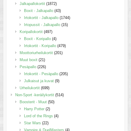
Jalkapallokortit
(1872)
Boxit - Jalkapallo
(43)
Irtokortit - Jalkapallo
(1744)
Irtopussit - Jalkapallo
(15)
Koripallokortit
(497)
Boxit - Koripallo
(4)
Irtokortit - Koripallo
(479)
Moottoriurheilukortit
(201)
Muut boxit
(21)
Pesäpallo
(226)
Irtokortit - Pesäpallo
(205)
Julkaisut ja kuvat
(9)
Urheilukortit
(699)
Non-Sport -keräilykortit
(514)
Boosterit - Muut
(50)
Harry Potter
(2)
Lord of the Rings
(4)
Star Wars
(22)
Vampire & DuelMasters
(4)