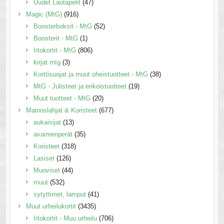
Uudet Lautapelit
(47)
Magic (MtG)
(916)
Boosterboksit - MtG
(52)
Boosterit - MtG
(1)
Irtokortit - MtG
(806)
kirjat mtg
(3)
Korttisuojat ja muut oheistuotteet - MtG
(38)
MtG - Julisteet ja erikoistuotteet
(19)
Muut tuotteet - MtG
(20)
Mainoslahjat & Koristeet
(677)
aukaisijat
(13)
avaimenperät
(35)
Koristeet
(318)
Lasiset
(126)
Muoviset
(44)
muut
(532)
sytyttimet, lamput
(41)
Muut urheilukortit
(3435)
Irtokortit - Muu urheilu
(706)