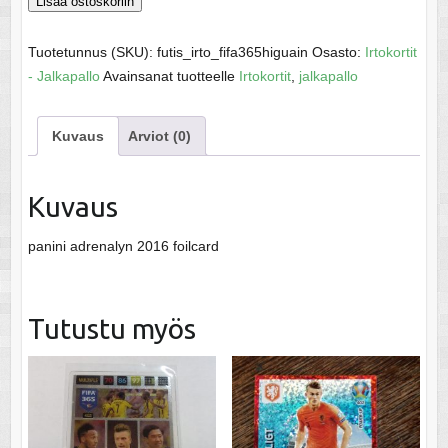
Fifa
Lisää ostoskoriin
365
Higuain
Tuotetunnus (SKU):
futis_irto_fifa365higuain
Osasto:
Irtokortit
määrä
- Jalkapallo
Avainsanat tuotteelle
Irtokortit
,
jalkapallo
Kuvaus
Arviot (0)
Kuvaus
panini adrenalyn 2016 foilcard
Tutustu myös