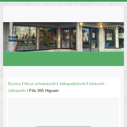
Skip
to
content
Etusivu
/
Muut urheilukortit
/
Jalkapallokortit
/
Irtokortit -
Jalkapallo
/ Fifa 365 Higuain