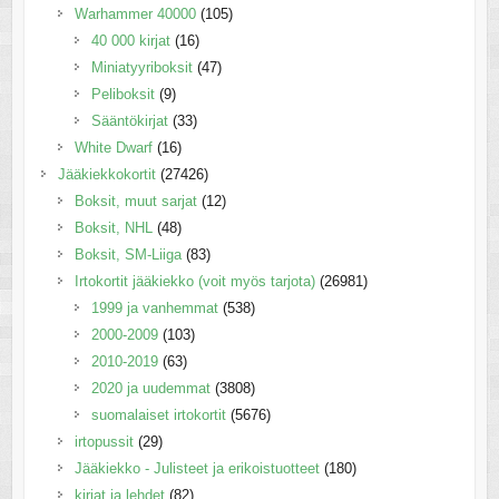
Warhammer 40000
(105)
40 000 kirjat
(16)
Miniatyyriboksit
(47)
Peliboksit
(9)
Sääntökirjat
(33)
White Dwarf
(16)
Jääkiekkokortit
(27426)
Boksit, muut sarjat
(12)
Boksit, NHL
(48)
Boksit, SM-Liiga
(83)
Irtokortit jääkiekko (voit myös tarjota)
(26981)
1999 ja vanhemmat
(538)
2000-2009
(103)
2010-2019
(63)
2020 ja uudemmat
(3808)
suomalaiset irtokortit
(5676)
irtopussit
(29)
Jääkiekko - Julisteet ja erikoistuotteet
(180)
kirjat ja lehdet
(82)