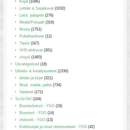
Kirjat
(1086)
Lehdet & Sarjakuvat
(1032)
Lelut, palapelit
(276)
Mitalit/Pokaalit
(319)
Muuta
(1751)
Puhelintelineet
(12)
Taulut
(167)
VHS-elokuvat
(301)
vinyyli
(1483)
Uncategorized
(18)
Urheilu- & keräilytuotteet
(1330)
lehdet ja kirjat
(321)
Muut, mailat, pallot
(734)
Vaatteet
(171)
Yu-Gi-Oh!
(104)
Boosterboksit - YGO
(18)
Boosterit - YGO
(14)
Irtokortit - YGO
(13)
Korttisuojat ja muut oheistuotteet - YGO
(42)