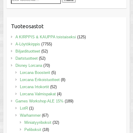
Tuoteosastot
A KIRPPIS & KAUPPA toistaiseksi
(125)
A-Löytökirppis
(7755)
Biljardituotteet
(52)
Dartstuotteet
(52)
Disney Lorcana
(70)
Lorcana Boosterit
(5)
Lorcana Erikoistuotteet
(8)
Lorcana Irtokortit
(52)
Lorcana Valmispakat
(4)
Games Workshop ALE 15%
(189)
LotR
(1)
Warhammer
(67)
Miniatyyriboksit
(32)
Peliboksit
(18)