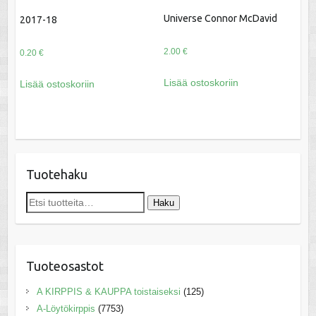
Universe Connor McDavid
2017-18
2.00
€
0.20
€
Lisää ostoskoriin
Lisää ostoskoriin
Tuotehaku
Etsi:
Haku
Tuoteosastot
A KIRPPIS & KAUPPA toistaiseksi
(125)
A-Löytökirppis
(7753)