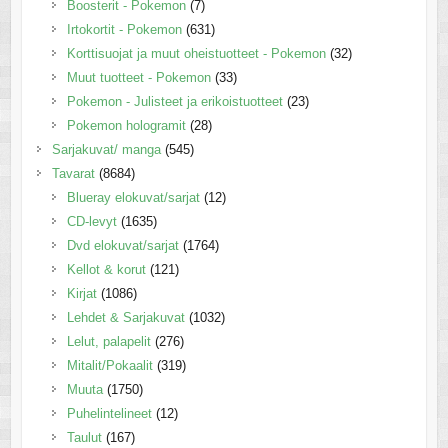
Boosterit - Pokemon
(7)
Irtokortit - Pokemon
(631)
Korttisuojat ja muut oheistuotteet - Pokemon
(32)
Muut tuotteet - Pokemon
(33)
Pokemon - Julisteet ja erikoistuotteet
(23)
Pokemon hologramit
(28)
Sarjakuvat/ manga
(545)
Tavarat
(8684)
Blueray elokuvat/sarjat
(12)
CD-levyt
(1635)
Dvd elokuvat/sarjat
(1764)
Kellot & korut
(121)
Kirjat
(1086)
Lehdet & Sarjakuvat
(1032)
Lelut, palapelit
(276)
Mitalit/Pokaalit
(319)
Muuta
(1750)
Puhelintelineet
(12)
Taulut
(167)