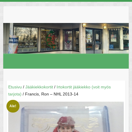
Skip
to
content
Etusivu
/
Jääkiekkokortit
/
Irtokortit jääkiekko (voit myös
tarjota)
/ Francis, Ron – NHL 2013-14
Ale!