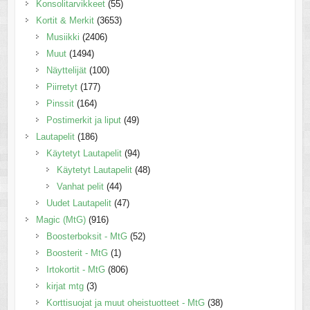
Konsolitarvikkeet
(55)
Kortit & Merkit
(3653)
Musiikki
(2406)
Muut
(1494)
Näyttelijät
(100)
Piirretyt
(177)
Pinssit
(164)
Postimerkit ja liput
(49)
Lautapelit
(186)
Käytetyt Lautapelit
(94)
Käytetyt Lautapelit
(48)
Vanhat pelit
(44)
Uudet Lautapelit
(47)
Magic (MtG)
(916)
Boosterboksit - MtG
(52)
Boosterit - MtG
(1)
Irtokortit - MtG
(806)
kirjat mtg
(3)
Korttisuojat ja muut oheistuotteet - MtG
(38)