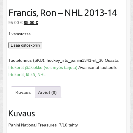
Francis, Ron – NHL 2013-14
Alkuperäinen
Nykyinen
95.00
€
85.00
€
hinta
hinta
1 varastossa
oli:
on:
95.00 €.
85.00 €.
Francis,
Lisää ostoskoriin
Ron
-
Tuotetunnus (SKU):
hockey_irto_panini1341-nt_36
Osasto:
NHL
Irtokortit jääkiekko (voit myös tarjota)
Avainsanat tuotteelle
2013-
Irtokortit
,
lätkä
,
NHL
14
määrä
Kuvaus
Arviot (0)
Kuvaus
Panini National Treasures 7/10 tehty