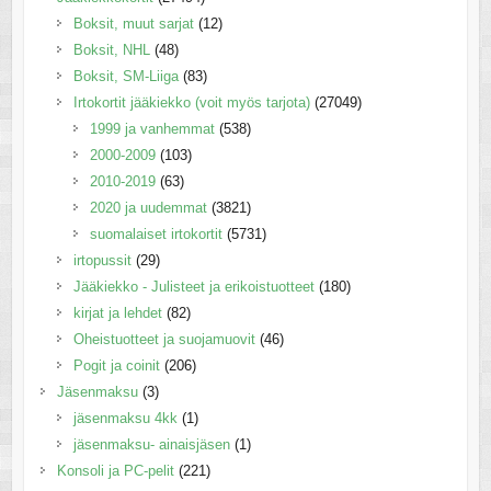
Boksit, muut sarjat
(12)
Boksit, NHL
(48)
Boksit, SM-Liiga
(83)
Irtokortit jääkiekko (voit myös tarjota)
(27049)
1999 ja vanhemmat
(538)
2000-2009
(103)
2010-2019
(63)
2020 ja uudemmat
(3821)
suomalaiset irtokortit
(5731)
irtopussit
(29)
Jääkiekko - Julisteet ja erikoistuotteet
(180)
kirjat ja lehdet
(82)
Oheistuotteet ja suojamuovit
(46)
Pogit ja coinit
(206)
Jäsenmaksu
(3)
jäsenmaksu 4kk
(1)
jäsenmaksu- ainaisjäsen
(1)
Konsoli ja PC-pelit
(221)