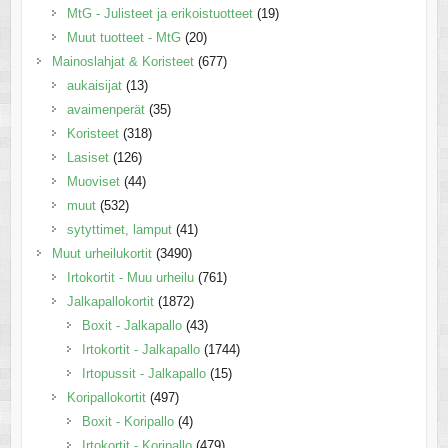
MtG - Julisteet ja erikoistuotteet
(19)
Muut tuotteet - MtG
(20)
Mainoslahjat & Koristeet
(677)
aukaisijat
(13)
avaimenperät
(35)
Koristeet
(318)
Lasiset
(126)
Muoviset
(44)
muut
(532)
sytyttimet, lamput
(41)
Muut urheilukortit
(3490)
Irtokortit - Muu urheilu
(761)
Jalkapallokortit
(1872)
Boxit - Jalkapallo
(43)
Irtokortit - Jalkapallo
(1744)
Irtopussit - Jalkapallo
(15)
Koripallokortit
(497)
Boxit - Koripallo
(4)
Irtokortit - Koripallo
(479)