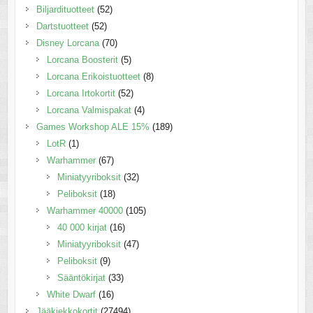
Biljardituotteet
(52)
Dartstuotteet
(52)
Disney Lorcana
(70)
Lorcana Boosterit
(5)
Lorcana Erikoistuotteet
(8)
Lorcana Irtokortit
(52)
Lorcana Valmispakat
(4)
Games Workshop ALE 15%
(189)
LotR
(1)
Warhammer
(67)
Miniatyyriboksit
(32)
Peliboksit
(18)
Warhammer 40000
(105)
40 000 kirjat
(16)
Miniatyyriboksit
(47)
Peliboksit
(9)
Sääntökirjat
(33)
White Dwarf
(16)
Jääkiekkokortit
(27494)