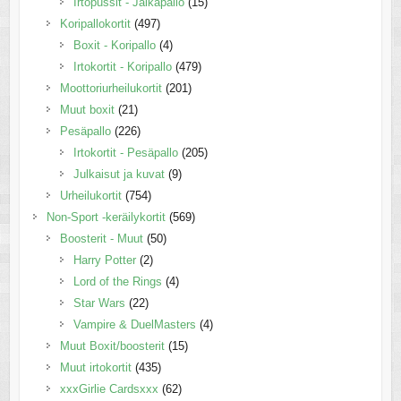
Irtopussit - Jalkapallo
(15)
Koripallokortit
(497)
Boxit - Koripallo
(4)
Irtokortit - Koripallo
(479)
Moottoriurheilukortit
(201)
Muut boxit
(21)
Pesäpallo
(226)
Irtokortit - Pesäpallo
(205)
Julkaisut ja kuvat
(9)
Urheilukortit
(754)
Non-Sport -keräilykortit
(569)
Boosterit - Muut
(50)
Harry Potter
(2)
Lord of the Rings
(4)
Star Wars
(22)
Vampire & DuelMasters
(4)
Muut Boxit/boosterit
(15)
Muut irtokortit
(435)
xxxGirlie Cardsxxx
(62)