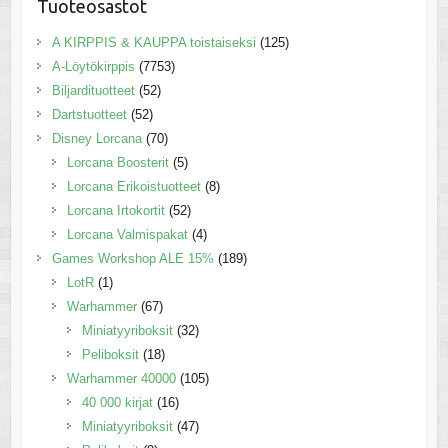
Tuoteosastot
A KIRPPIS & KAUPPA toistaiseksi
(125)
A-Löytökirppis
(7753)
Biljardituotteet
(52)
Dartstuotteet
(52)
Disney Lorcana
(70)
Lorcana Boosterit
(5)
Lorcana Erikoistuotteet
(8)
Lorcana Irtokortit
(52)
Lorcana Valmispakat
(4)
Games Workshop ALE 15%
(189)
LotR
(1)
Warhammer
(67)
Miniatyyriboksit
(32)
Peliboksit
(18)
Warhammer 40000
(105)
40 000 kirjat
(16)
Miniatyyriboksit
(47)