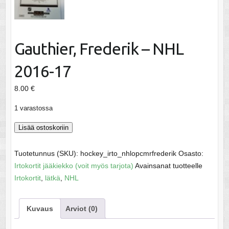
Gauthier, Frederik – NHL
2016-17
8.00
€
1 varastossa
Gauthier,
Lisää ostoskoriin
Frederik
-
Tuotetunnus (SKU):
hockey_irto_nhlopcmrfrederik
Osasto:
NHL
Irtokortit jääkiekko (voit myös tarjota)
Avainsanat tuotteelle
2016-
Irtokortit
,
lätkä
,
NHL
17
määrä
Kuvaus
Arviot (0)