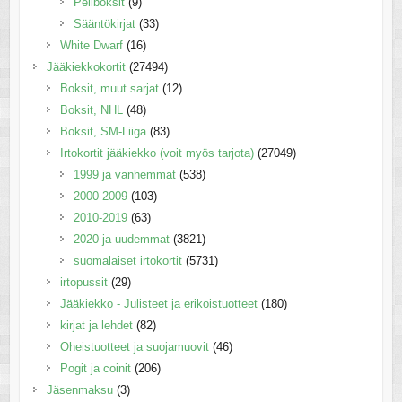
Peliboksit
(9)
Sääntökirjat
(33)
White Dwarf
(16)
Jääkiekkokortit
(27494)
Boksit, muut sarjat
(12)
Boksit, NHL
(48)
Boksit, SM-Liiga
(83)
Irtokortit jääkiekko (voit myös tarjota)
(27049)
1999 ja vanhemmat
(538)
2000-2009
(103)
2010-2019
(63)
2020 ja uudemmat
(3821)
suomalaiset irtokortit
(5731)
irtopussit
(29)
Jääkiekko - Julisteet ja erikoistuotteet
(180)
kirjat ja lehdet
(82)
Oheistuotteet ja suojamuovit
(46)
Pogit ja coinit
(206)
Jäsenmaksu
(3)