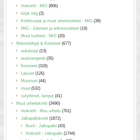
Irtokortit - MtG
(806)
kirjat mtg
(3)
Korttisuojat ja muut oheistuotteet - MtG
(38)
MtG - Julisteet ja erikoistuotteet
(19)
Muut tuotteet - MtG
(20)
Mainoslahjat & Koristeet
(677)
aukaisijat
(13)
avaimenperät
(35)
Koristeet
(318)
Lasiset
(126)
Muoviset
(44)
muut
(532)
sytyttimet, lamput
(41)
Muut urheilukortit
(3490)
Irtokortit - Muu urheilu
(761)
Jalkapallokortit
(1872)
Boxit - Jalkapallo
(43)
Irtokortit - Jalkapallo
(1744)