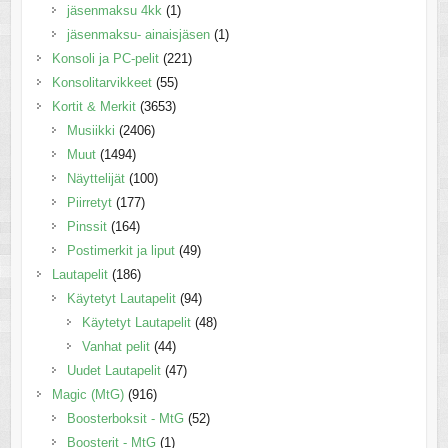
jäsenmaksu 4kk
(1)
jäsenmaksu- ainaisjäsen
(1)
Konsoli ja PC-pelit
(221)
Konsolitarvikkeet
(55)
Kortit & Merkit
(3653)
Musiikki
(2406)
Muut
(1494)
Näyttelijät
(100)
Piirretyt
(177)
Pinssit
(164)
Postimerkit ja liput
(49)
Lautapelit
(186)
Käytetyt Lautapelit
(94)
Käytetyt Lautapelit
(48)
Vanhat pelit
(44)
Uudet Lautapelit
(47)
Magic (MtG)
(916)
Boosterboksit - MtG
(52)
Boosterit - MtG
(1)