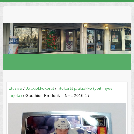
Skip
to
content
Etusivu
/
Jääkiekkokortit
/
Irtokortit jääkiekko (voit myös
tarjota)
/ Gauthier, Frederik – NHL 2016-17