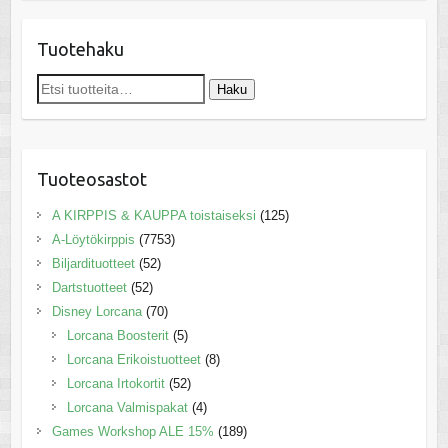
Tuotehaku
Etsi:
Haku
Tuoteosastot
A KIRPPIS & KAUPPA toistaiseksi
(125)
A-Löytökirppis
(7753)
Biljardituotteet
(52)
Dartstuotteet
(52)
Disney Lorcana
(70)
Lorcana Boosterit
(5)
Lorcana Erikoistuotteet
(8)
Lorcana Irtokortit
(52)
Lorcana Valmispakat
(4)
Games Workshop ALE 15%
(189)