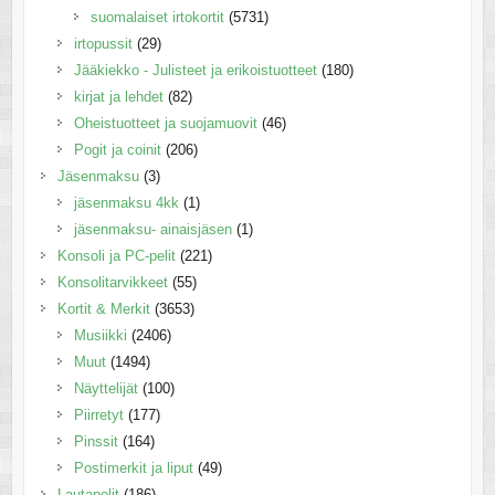
suomalaiset irtokortit
(5731)
irtopussit
(29)
Jääkiekko - Julisteet ja erikoistuotteet
(180)
kirjat ja lehdet
(82)
Oheistuotteet ja suojamuovit
(46)
Pogit ja coinit
(206)
Jäsenmaksu
(3)
jäsenmaksu 4kk
(1)
jäsenmaksu- ainaisjäsen
(1)
Konsoli ja PC-pelit
(221)
Konsolitarvikkeet
(55)
Kortit & Merkit
(3653)
Musiikki
(2406)
Muut
(1494)
Näyttelijät
(100)
Piirretyt
(177)
Pinssit
(164)
Postimerkit ja liput
(49)
Lautapelit
(186)