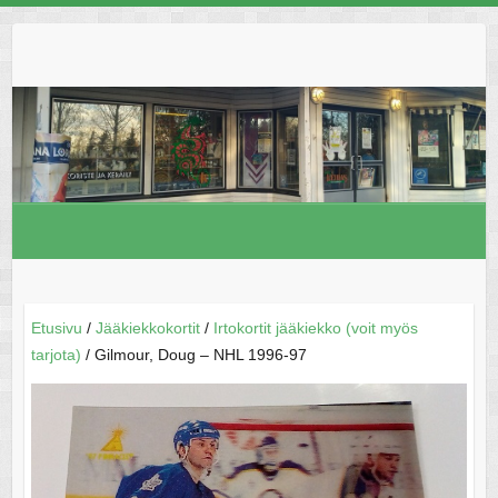
Skip
to
content
Etusivu
/
Jääkiekkokortit
/
Irtokortit jääkiekko (voit myös
tarjota)
/ Gilmour, Doug – NHL 1996-97