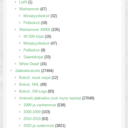
LotR
(1)
Warhammer
(67)
Miniatyyriboksit
(32)
Peliboksit
(18)
Warhammer 40000
(105)
40 000 kirjat
(16)
Miniatyyriboksit
(47)
Peliboksit
(9)
Sääntökirjat
(33)
White Dwarf
(16)
Jääkiekkokortit
(27494)
Boksit, muut sarjat
(12)
Boksit, NHL
(48)
Boksit, SM-Liiga
(83)
Irtokortit jääkiekko (voit myös tarjota)
(27049)
1999 ja vanhemmat
(538)
2000-2009
(103)
2010-2019
(63)
2020 ja uudemmat
(3821)