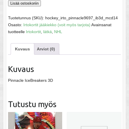
Gilmour,
Lisää ostoskoriin
Doug
-
Tuotetunnus (SKU):
hockey_irto_pinnacle9697_ib3d_mcd14
NHL
Osasto:
Irtokortit jääkiekko (voit myös tarjota)
Avainsanat
1996-
tuotteelle
Irtokortit
,
lätkä
,
NHL
97
määrä
Kuvaus
Arviot (0)
Kuvaus
Pinnacle IceBreakers 3D
Tutustu myös