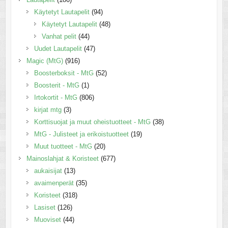
Käytetyt Lautapelit
(94)
Käytetyt Lautapelit
(48)
Vanhat pelit
(44)
Uudet Lautapelit
(47)
Magic (MtG)
(916)
Boosterboksit - MtG
(52)
Boosterit - MtG
(1)
Irtokortit - MtG
(806)
kirjat mtg
(3)
Korttisuojat ja muut oheistuotteet - MtG
(38)
MtG - Julisteet ja erikoistuotteet
(19)
Muut tuotteet - MtG
(20)
Mainoslahjat & Koristeet
(677)
aukaisijat
(13)
avaimenperät
(35)
Koristeet
(318)
Lasiset
(126)
Muoviset
(44)