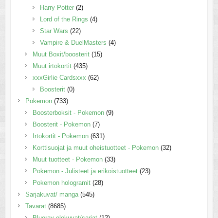
Harry Potter
(2)
Lord of the Rings
(4)
Star Wars
(22)
Vampire & DuelMasters
(4)
Muut Boxit/boosterit
(15)
Muut irtokortit
(435)
xxxGirlie Cardsxxx
(62)
Boosterit
(0)
Pokemon
(733)
Boosterboksit - Pokemon
(9)
Boosterit - Pokemon
(7)
Irtokortit - Pokemon
(631)
Korttisuojat ja muut oheistuotteet - Pokemon
(32)
Muut tuotteet - Pokemon
(33)
Pokemon - Julisteet ja erikoistuotteet
(23)
Pokemon hologramit
(28)
Sarjakuvat/ manga
(545)
Tavarat
(8685)
Blueray elokuvat/sarjat
(12)