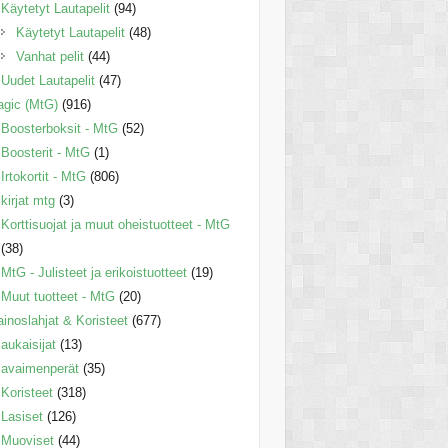
Käytetyt Lautapelit
(94)
Käytetyt Lautapelit
(48)
Vanhat pelit
(44)
Uudet Lautapelit
(47)
gic (MtG)
(916)
Boosterboksit - MtG
(52)
Boosterit - MtG
(1)
Irtokortit - MtG
(806)
kirjat mtg
(3)
Korttisuojat ja muut oheistuotteet - MtG
(38)
MtG - Julisteet ja erikoistuotteet
(19)
Muut tuotteet - MtG
(20)
inoslahjat & Koristeet
(677)
aukaisijat
(13)
avaimenperät
(35)
Koristeet
(318)
Lasiset
(126)
Muoviset
(44)