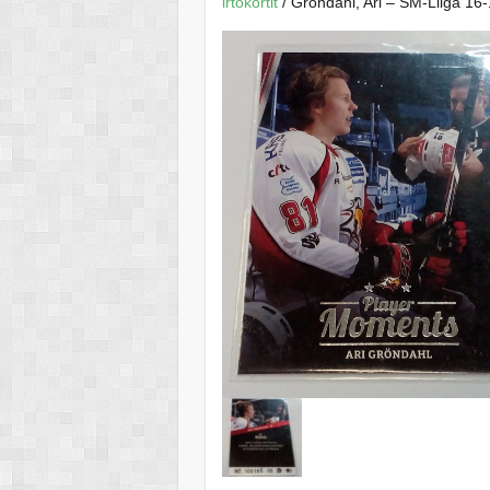
irtokortit
/ Gröndahl, Ari – SM-Liiga 16