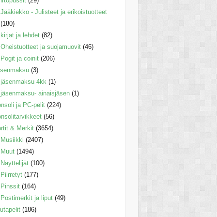
irtopussit
(29)
Jääkiekko - Julisteet ja erikoistuotteet
(180)
kirjat ja lehdet
(82)
Oheistuotteet ja suojamuovit
(46)
Pogit ja coinit
(206)
äsenmaksu
(3)
jäsenmaksu 4kk
(1)
jäsenmaksu- ainaisjäsen
(1)
nsoli ja PC-pelit
(224)
nsolitarvikkeet
(56)
rtit & Merkit
(3654)
Musiikki
(2407)
Muut
(1494)
Näyttelijät
(100)
Piirretyt
(177)
Pinssit
(164)
Postimerkit ja liput
(49)
utapelit
(186)