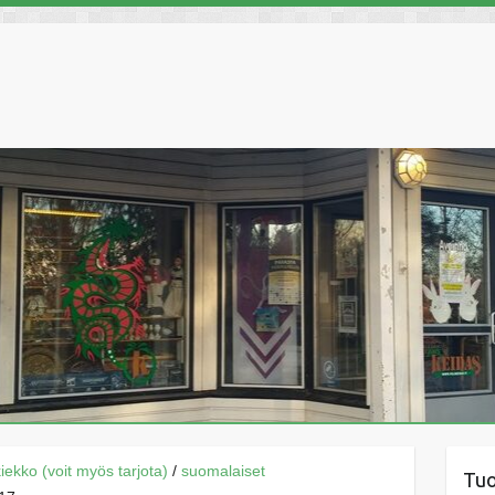
äkiekko (voit myös tarjota)
/
suomalaiset
Tu