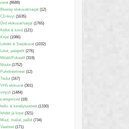
varat
(8688)
Blueray elokuvat/sarjat
(12)
CD-levyt
(1635)
Dvd elokuvat/sarjat
(1765)
Kellot & korut
(121)
Kirjat
(1086)
Lehdet & Sarjakuvat
(1032)
Lelut, palapelit
(276)
Mitalit/Pokaalit
(319)
Muuta
(1752)
Puhelintelineet
(12)
Taulut
(167)
VHS-elokuvat
(301)
vinyyli
(1484)
categorized
(18)
heilu- & keräilytuotteet
(1330)
lehdet ja kirjat
(321)
Muut, mailat, pallot
(734)
Vaatteet
(171)