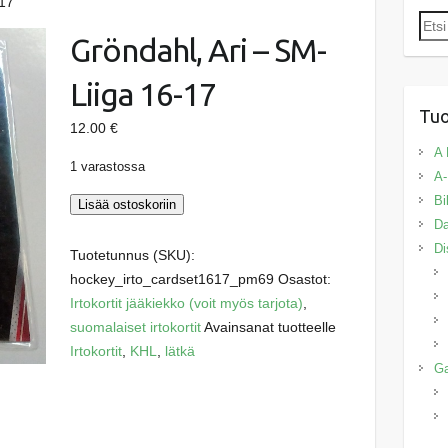
-17
Etsi:
Gröndahl, Ari – SM-
Liiga 16-17
Tuo
12.00
€
A 
1 varastossa
A-
Bi
Gröndahl,
Lisää ostoskoriin
Da
Ari
Di
-
Tuotetunnus (SKU):
SM-
hockey_irto_cardset1617_pm69
Osastot:
Liiga
Irtokortit jääkiekko (voit myös tarjota)
,
16-
suomalaiset irtokortit
Avainsanat tuotteelle
17
Irtokortit
,
KHL
,
lätkä
G
määrä