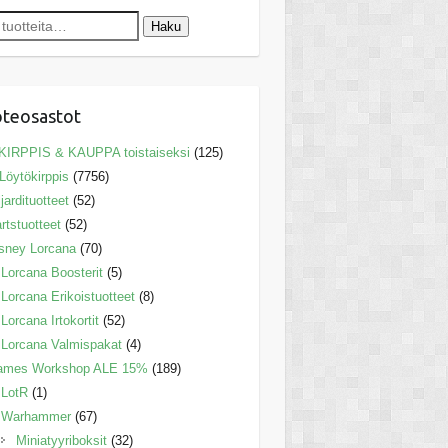
Haku
teosastot
KIRPPIS & KAUPPA toistaiseksi
(125)
Löytökirppis
(7756)
ljardituotteet
(52)
rtstuotteet
(52)
sney Lorcana
(70)
Lorcana Boosterit
(5)
Lorcana Erikoistuotteet
(8)
Lorcana Irtokortit
(52)
Lorcana Valmispakat
(4)
ames Workshop ALE 15%
(189)
LotR
(1)
Warhammer
(67)
Miniatyyriboksit
(32)