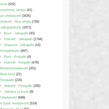
muut
(532)
sytyttimet, lamput
(41)
ut urheilukortit
(3435)
Irtokortit - Muu urheilu
(706)
Jalkapallokortit
(1872)
Boxit - Jalkapallo
(43)
Irtokortit - Jalkapallo
(1744)
Irtopussit - Jalkapallo
(15)
Koripallokortit
(497)
Boxit - Koripallo
(4)
Irtokortit - Koripallo
(479)
Moottoriurheilukortit
(201)
Muut boxit
(21)
Pesäpallo
(226)
Irtokortit - Pesäpallo
(205)
Julkaisut ja kuvat
(9)
Urheilukortit
(699)
n-Sport -keräilykortit
(514)