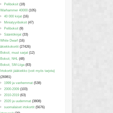
Peliboksit
(18)
Warhammer 40000
(105)
40 000 kirjat
(16)
Miniatyyriboksit
(47)
Peliboksit
(9)
Sääntökirjat
(33)
White Dwarf
(16)
äkiekkokortit
(27426)
Boksit, muut sarjat
(12)
Boksit, NHL
(48)
Boksit, SM-Liiga
(83)
Irtokortit jääkiekko (voit myös tarjota)
(26981)
1999 ja vanhemmat
(538)
2000-2009
(103)
2010-2019
(63)
2020 ja uudemmat
(3808)
suomalaiset irtokortit
(5676)