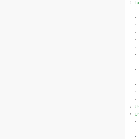
Ta
Un
Ur