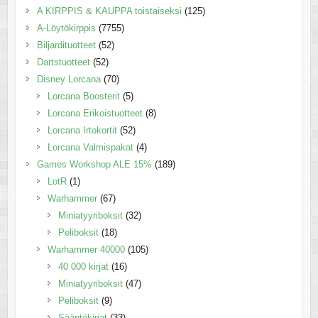
A KIRPPIS & KAUPPA toistaiseksi
(125)
A-Löytökirppis
(7755)
Biljardituotteet
(52)
Dartstuotteet
(52)
Disney Lorcana
(70)
Lorcana Boosterit
(5)
Lorcana Erikoistuotteet
(8)
Lorcana Irtokortit
(52)
Lorcana Valmispakat
(4)
Games Workshop ALE 15%
(189)
LotR
(1)
Warhammer
(67)
Miniatyyriboksit
(32)
Peliboksit
(18)
Warhammer 40000
(105)
40 000 kirjat
(16)
Miniatyyriboksit
(47)
Peliboksit
(9)
Sääntökirjat
(33)