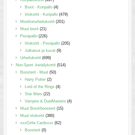
Boxit - Koripallo
(4)
Irtokortit - Koripallo
(479)
Moottoriurheilukortit
(201)
Muut boxit
(21)
Pesäpallo
(226)
Irtokortit - Pesäpallo
(205)
Julkaisut ja kuvat
(9)
Urheilukortit
(699)
Non-Sport -keräilykortit
(514)
Boosterit - Muut
(50)
Harry Potter
(2)
Lord of the Rings
(4)
Star Wars
(22)
Vampire & DuelMasters
(4)
Muut Boxit/boosterit
(15)
Muut irtokortit
(380)
xxxGirlie Cardsxxx
(62)
Boosterit
(0)