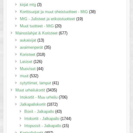
kirjat mtg
(3)
Korttisuojat ja muut oheistuotteet - MtG
(38)
MtG - Julisteet ja erikoistuotteet
(19)
Muut tuotteet - MtG
(20)
Mainoslahjat & Koristeet
(677)
aukaisijat
(13)
avaimenperät
(35)
Koristeet
(318)
Lasiset
(126)
Muoviset
(44)
muut
(532)
sytyttimet, lamput
(41)
Muut urheilukortit
(3435)
Irtokortit - Muu urheilu
(706)
Jalkapallokortit
(1872)
Boxit - Jalkapallo
(43)
Irtokortit - Jalkapallo
(1744)
Irtopussit - Jalkapallo
(15)
Koripallokortit
(497)