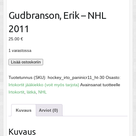
Gudbranson, Erik – NHL
2011
25.00
€
1 varastossa
Gudbranson,
Lisää ostoskoriin
Erik
-
Tuotetunnus (SKU):
hockey_irto_paninicr11_ht-30
Osasto:
NHL
Irtokortit jääkiekko (voit myös tarjota)
Avainsanat tuotteelle
2011
Irtokortit
,
lätkä
,
NHL
määrä
Kuvaus
Arviot (0)
Kuvaus