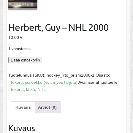
Herbert, Guy – NHL 2000
10.00
€
1 varastossa
Herbert,
Lisää ostoskoriin
Guy
-
Tuotetunnus (SKU):
hockey_irto_prism2000-1
Osasto:
NHL
Irtokortit jääkiekko (voit myös tarjota)
Avainsanat tuotteelle
2000
Irtokortit
,
lätkä
,
NHL
määrä
Kuvaus
Arviot (0)
Kuvaus