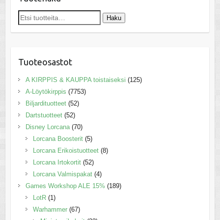
Etsi:
Haku
Tuoteosastot
A KIRPPIS & KAUPPA toistaiseksi
(125)
A-Löytökirppis
(7753)
Biljardituotteet
(52)
Dartstuotteet
(52)
Disney Lorcana
(70)
Lorcana Boosterit
(5)
Lorcana Erikoistuotteet
(8)
Lorcana Irtokortit
(52)
Lorcana Valmispakat
(4)
Games Workshop ALE 15%
(189)
LotR
(1)
Warhammer
(67)