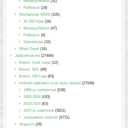
Miniatyyriboksit
(32)
Peliboksit
(18)
Warhammer 40000
(105)
40 000 kirjat
(16)
Miniatyyriboksit
(47)
Peliboksit
(9)
Sääntökirjat
(33)
White Dwarf
(16)
Jääkiekkokortit
(27494)
Boksit, muut sarjat
(12)
Boksit, NHL
(48)
Boksit, SM-Liiga
(83)
Irtokortit jääkiekko (voit myös tarjota)
(27049)
1999 ja vanhemmat
(538)
2000-2009
(103)
2010-2019
(63)
2020 ja uudemmat
(3821)
suomalaiset irtokortit
(5731)
irtopussit
(29)