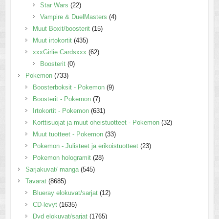
Star Wars
(22)
Vampire & DuelMasters
(4)
Muut Boxit/boosterit
(15)
Muut irtokortit
(435)
xxxGirlie Cardsxxx
(62)
Boosterit
(0)
Pokemon
(733)
Boosterboksit - Pokemon
(9)
Boosterit - Pokemon
(7)
Irtokortit - Pokemon
(631)
Korttisuojat ja muut oheistuotteet - Pokemon
(32)
Muut tuotteet - Pokemon
(33)
Pokemon - Julisteet ja erikoistuotteet
(23)
Pokemon hologramit
(28)
Sarjakuvat/ manga
(545)
Tavarat
(8685)
Blueray elokuvat/sarjat
(12)
CD-levyt
(1635)
Dvd elokuvat/sarjat
(1765)