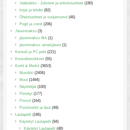
Jääkiekko - Julisteet ja erikoistuotteet
(180)
kirjat ja lehdet
(82)
Oheistuotteet ja suojamuovit
(46)
Pogit ja coinit
(206)
Jäsenmaksu
(3)
jäsenmaksu 4kk
(1)
jäsenmaksu- ainaisjäsen
(1)
Konsoli ja PC-pelit
(221)
Konsolitarvikkeet
(55)
Kortit & Merkit
(3653)
Musiikki
(2406)
Muut
(1494)
Näyttelijät
(100)
Piirretyt
(177)
Pinssit
(164)
Postimerkit ja liput
(49)
Lautapelit
(186)
Käytetyt Lautapelit
(94)
Käytetyt Lautapelit
(48)