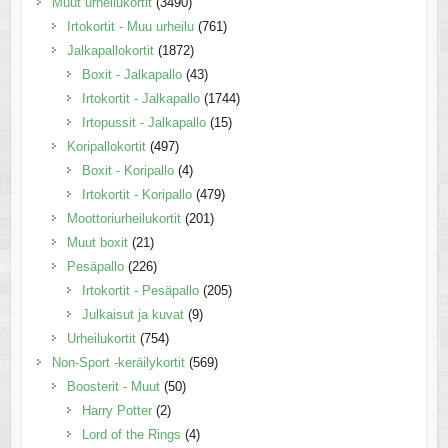
Muut urheilukortit
(3490)
Irtokortit - Muu urheilu
(761)
Jalkapallokortit
(1872)
Boxit - Jalkapallo
(43)
Irtokortit - Jalkapallo
(1744)
Irtopussit - Jalkapallo
(15)
Koripallokortit
(497)
Boxit - Koripallo
(4)
Irtokortit - Koripallo
(479)
Moottoriurheilukortit
(201)
Muut boxit
(21)
Pesäpallo
(226)
Irtokortit - Pesäpallo
(205)
Julkaisut ja kuvat
(9)
Urheilukortit
(754)
Non-Sport -keräilykortit
(569)
Boosterit - Muut
(50)
Harry Potter
(2)
Lord of the Rings
(4)