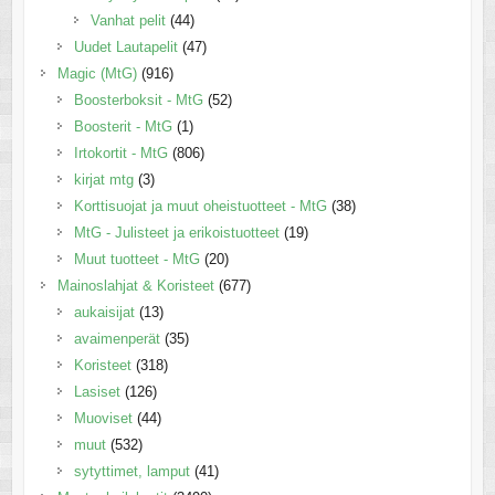
Vanhat pelit
(44)
Uudet Lautapelit
(47)
Magic (MtG)
(916)
Boosterboksit - MtG
(52)
Boosterit - MtG
(1)
Irtokortit - MtG
(806)
kirjat mtg
(3)
Korttisuojat ja muut oheistuotteet - MtG
(38)
MtG - Julisteet ja erikoistuotteet
(19)
Muut tuotteet - MtG
(20)
Mainoslahjat & Koristeet
(677)
aukaisijat
(13)
avaimenperät
(35)
Koristeet
(318)
Lasiset
(126)
Muoviset
(44)
muut
(532)
sytyttimet, lamput
(41)