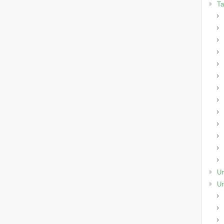
Ta
Un
Ur