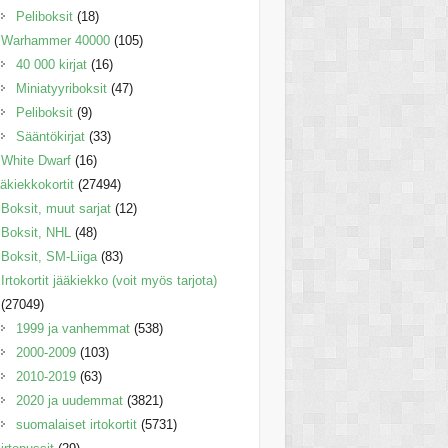
Peliboksit
(18)
Warhammer 40000
(105)
40 000 kirjat
(16)
Miniatyyriboksit
(47)
Peliboksit
(9)
Sääntökirjat
(33)
White Dwarf
(16)
äkiekkokortit
(27494)
Boksit, muut sarjat
(12)
Boksit, NHL
(48)
Boksit, SM-Liiga
(83)
Irtokortit jääkiekko (voit myös tarjota)
(27049)
1999 ja vanhemmat
(538)
2000-2009
(103)
2010-2019
(63)
2020 ja uudemmat
(3821)
suomalaiset irtokortit
(5731)