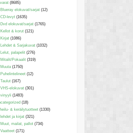
varat
(8685)
Blueray elokuvat/sarjat
(12)
CD-levyt
(1635)
Dvd elokuvat/sarjat
(1765)
Kellot & korut
(121)
Kirjat
(1086)
Lehdet & Sarjakuvat
(1032)
Lelut, palapelit
(276)
Mitalit/Pokaalit
(319)
Muuta
(1750)
Puhelintelineet
(12)
Taulut
(167)
VHS-elokuvat
(301)
vinyyli
(1483)
categorized
(18)
heilu- & keräilytuotteet
(1330)
lehdet ja kirjat
(321)
Muut, mailat, pallot
(734)
Vaatteet
(171)