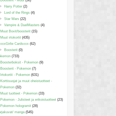
Boosterit - Muut
(50)
Harry Potter
(2)
Lord of the Rings
(4)
Star Wars
(22)
Vampire & DuelMasters
(4)
Muut Boxit/boosterit
(15)
Muut irtokortit
(435)
xxxGirlie Cardsxxx
(62)
Boosterit
(0)
okemon
(733)
Boosterboksit - Pokemon
(9)
Boosterit - Pokemon
(7)
Irtokortit - Pokemon
(631)
Korttisuojat ja muut oheistuotteet -
Pokemon
(32)
Muut tuotteet - Pokemon
(33)
Pokemon - Julisteet ja erikoistuotteet
(23)
Pokemon hologramit
(28)
rjakuvat/ manga
(545)