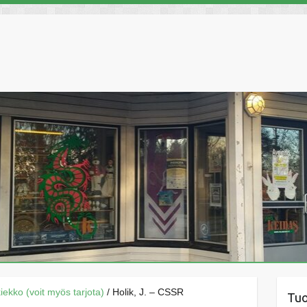
äkiekko (voit myös tarjota)
/ Holik, J. – CSSR
Tu