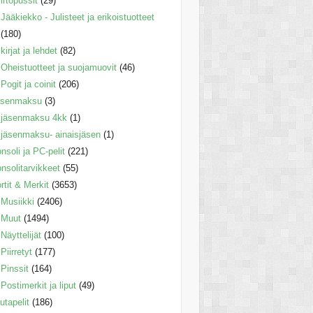
irtopussit
(29)
Jääkiekko - Julisteet ja erikoistuotteet
(180)
kirjat ja lehdet
(82)
Oheistuotteet ja suojamuovit
(46)
Pogit ja coinit
(206)
äsenmaksu
(3)
jäsenmaksu 4kk
(1)
jäsenmaksu- ainaisjäsen
(1)
nsoli ja PC-pelit
(221)
nsolitarvikkeet
(55)
rtit & Merkit
(3653)
Musiikki
(2406)
Muut
(1494)
Näyttelijät
(100)
Piirretyt
(177)
Pinssit
(164)
Postimerkit ja liput
(49)
utapelit
(186)