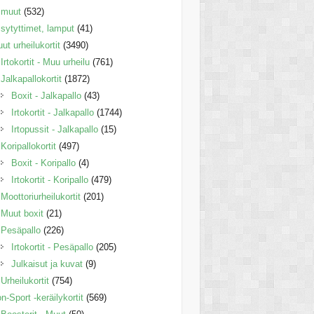
muut
(532)
sytyttimet, lamput
(41)
ut urheilukortit
(3490)
Irtokortit - Muu urheilu
(761)
Jalkapallokortit
(1872)
Boxit - Jalkapallo
(43)
Irtokortit - Jalkapallo
(1744)
Irtopussit - Jalkapallo
(15)
Koripallokortit
(497)
Boxit - Koripallo
(4)
Irtokortit - Koripallo
(479)
Moottoriurheilukortit
(201)
Muut boxit
(21)
Pesäpallo
(226)
Irtokortit - Pesäpallo
(205)
Julkaisut ja kuvat
(9)
Urheilukortit
(754)
n-Sport -keräilykortit
(569)