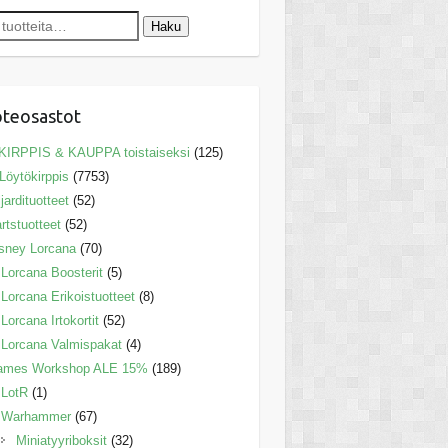
Haku
teosastot
KIRPPIS & KAUPPA toistaiseksi
(125)
Löytökirppis
(7753)
ljardituotteet
(52)
rtstuotteet
(52)
sney Lorcana
(70)
Lorcana Boosterit
(5)
Lorcana Erikoistuotteet
(8)
Lorcana Irtokortit
(52)
Lorcana Valmispakat
(4)
ames Workshop ALE 15%
(189)
LotR
(1)
Warhammer
(67)
Miniatyyriboksit
(32)