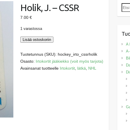
Holik, J. – CSSR
Etsi:
7.00
€
1 varastossa
Tuo
Holik,
Lisää ostoskoriin
A 
J.
A-
-
Tuotetunnus (SKU):
hockey_irto_cssrholik
Bi
CSSR
Osasto:
Irtokortit jääkiekko (voit myös tarjota)
Da
määrä
Avainsanat tuotteelle
Irtokortit
,
lätkä
,
NHL
Di
G