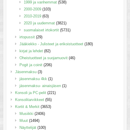
1999 ja vanhemmat
(538)
2000-2009
(103)
2010-2019
(63)
2020 ja uudemmat
(3821)
suomalaiset irtokortit
(5731)
irtopussit
(29)
Jääkiekko - Julisteet ja erikoistuotteet
(180)
kirjat ja lehdet
(82)
Oheistuotteet ja suojamuovit
(46)
Pogit ja coinit
(206)
Jäsenmaksu
(3)
jäsenmaksu 4kk
(1)
jäsenmaksu- ainaisjäsen
(1)
Konsoli ja PC-pelit
(221)
Konsolitarvikkeet
(55)
Kortit & Merkit
(3653)
Musiikki
(2406)
Muut
(1494)
Näyttelijät
(100)