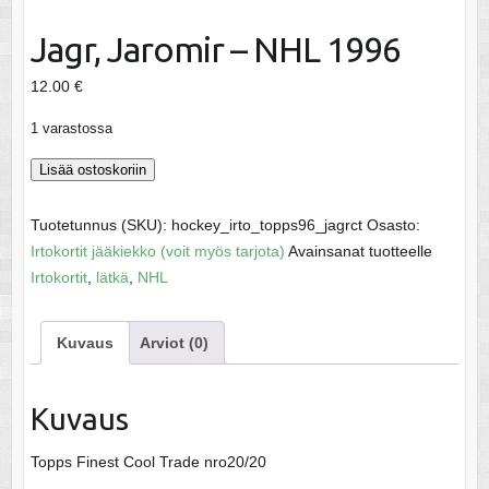
Jagr, Jaromir – NHL 1996
12.00
€
1 varastossa
Jagr,
Lisää ostoskoriin
Jaromir
-
Tuotetunnus (SKU):
hockey_irto_topps96_jagrct
Osasto:
NHL
Irtokortit jääkiekko (voit myös tarjota)
Avainsanat tuotteelle
1996
Irtokortit
,
lätkä
,
NHL
määrä
Kuvaus
Arviot (0)
Kuvaus
Topps Finest Cool Trade nro20/20