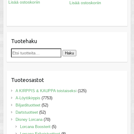
Lisää ostoskoriin
Lisää ostoskoriin
Tuotehaku
Etsi:
Haku
Tuoteosastot
A KIRPPIS & KAUPPA toistaiseksi
(125)
A-Löytökirppis
(7753)
Biljardituotteet
(52)
Dartstuotteet
(52)
Disney Lorcana
(70)
Lorcana Boosterit
(5)
Lorcana Erikoistuotteet
(8)