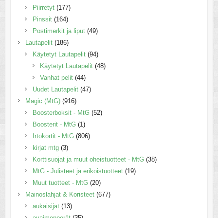
Piirretyt
(177)
Pinssit
(164)
Postimerkit ja liput
(49)
Lautapelit
(186)
Käytetyt Lautapelit
(94)
Käytetyt Lautapelit
(48)
Vanhat pelit
(44)
Uudet Lautapelit
(47)
Magic (MtG)
(916)
Boosterboksit - MtG
(52)
Boosterit - MtG
(1)
Irtokortit - MtG
(806)
kirjat mtg
(3)
Korttisuojat ja muut oheistuotteet - MtG
(38)
MtG - Julisteet ja erikoistuotteet
(19)
Muut tuotteet - MtG
(20)
Mainoslahjat & Koristeet
(677)
aukaisijat
(13)
avaimenperät
(35)