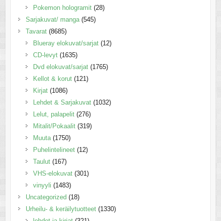
Pokemon hologramit
(28)
Sarjakuvat/ manga
(545)
Tavarat
(8685)
Blueray elokuvat/sarjat
(12)
CD-levyt
(1635)
Dvd elokuvat/sarjat
(1765)
Kellot & korut
(121)
Kirjat
(1086)
Lehdet & Sarjakuvat
(1032)
Lelut, palapelit
(276)
Mitalit/Pokaalit
(319)
Muuta
(1750)
Puhelintelineet
(12)
Taulut
(167)
VHS-elokuvat
(301)
vinyyli
(1483)
Uncategorized
(18)
Urheilu- & keräilytuotteet
(1330)
lehdet ja kirjat
(321)