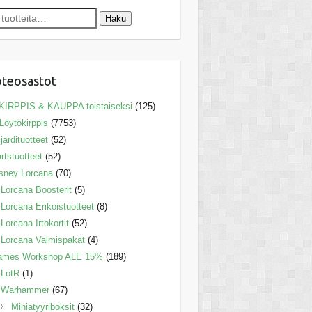
Haku
teosastot
KIRPPIS & KAUPPA toistaiseksi
(125)
Löytökirppis
(7753)
ljardituotteet
(52)
rtstuotteet
(52)
sney Lorcana
(70)
Lorcana Boosterit
(5)
Lorcana Erikoistuotteet
(8)
Lorcana Irtokortit
(52)
Lorcana Valmispakat
(4)
ames Workshop ALE 15%
(189)
LotR
(1)
Warhammer
(67)
Miniatyyriboksit
(32)