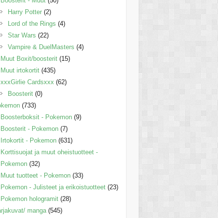
Boosterit - Muut
(50)
Harry Potter
(2)
Lord of the Rings
(4)
Star Wars
(22)
Vampire & DuelMasters
(4)
Muut Boxit/boosterit
(15)
Muut irtokortit
(435)
xxxGirlie Cardsxxx
(62)
Boosterit
(0)
okemon
(733)
Boosterboksit - Pokemon
(9)
Boosterit - Pokemon
(7)
Irtokortit - Pokemon
(631)
Korttisuojat ja muut oheistuotteet -
Pokemon
(32)
Muut tuotteet - Pokemon
(33)
Pokemon - Julisteet ja erikoistuotteet
(23)
Pokemon hologramit
(28)
rjakuvat/ manga
(545)