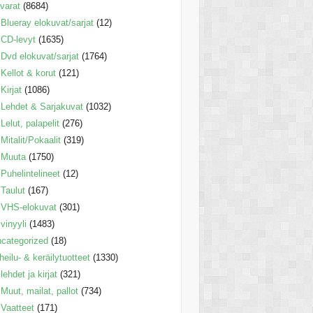
varat
(8684)
Blueray elokuvat/sarjat
(12)
CD-levyt
(1635)
Dvd elokuvat/sarjat
(1764)
Kellot & korut
(121)
Kirjat
(1086)
Lehdet & Sarjakuvat
(1032)
Lelut, palapelit
(276)
Mitalit/Pokaalit
(319)
Muuta
(1750)
Puhelintelineet
(12)
Taulut
(167)
VHS-elokuvat
(301)
vinyyli
(1483)
categorized
(18)
heilu- & keräilytuotteet
(1330)
lehdet ja kirjat
(321)
Muut, mailat, pallot
(734)
Vaatteet
(171)