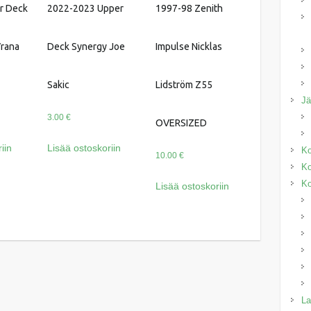
r Deck
2022-2023 Upper
1997-98 Zenith
Vrana
Deck Synergy Joe
Impulse Nicklas
Sakic
Lidström Z55
J
3.00
€
OVERSIZED
iin
Lisää ostoskoriin
Ko
10.00
€
Ko
Ko
Lisää ostoskoriin
La