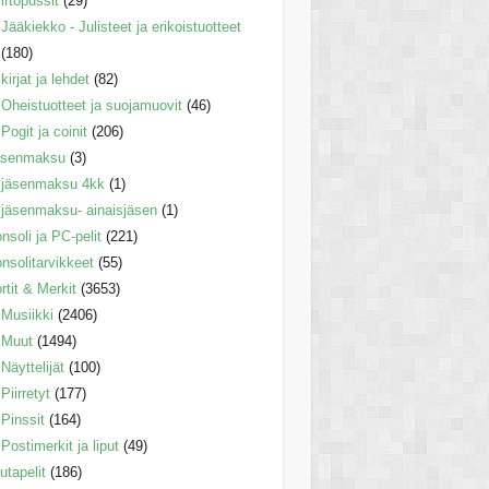
irtopussit
(29)
Jääkiekko - Julisteet ja erikoistuotteet
(180)
kirjat ja lehdet
(82)
Oheistuotteet ja suojamuovit
(46)
Pogit ja coinit
(206)
äsenmaksu
(3)
jäsenmaksu 4kk
(1)
jäsenmaksu- ainaisjäsen
(1)
nsoli ja PC-pelit
(221)
nsolitarvikkeet
(55)
rtit & Merkit
(3653)
Musiikki
(2406)
Muut
(1494)
Näyttelijät
(100)
Piirretyt
(177)
Pinssit
(164)
Postimerkit ja liput
(49)
utapelit
(186)