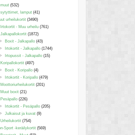
muut
(532)
sytyttimet, lamput
(41)
ut urheilukortit
(3490)
Irtokortit - Muu urheilu
(761)
Jalkapallokortit
(1872)
Boxit - Jalkapallo
(43)
Irtokortit - Jalkapallo
(1744)
Irtopussit - Jalkapallo
(15)
Koripallokortit
(497)
Boxit - Koripallo
(4)
Irtokortit - Koripallo
(479)
Moottoriurheilukortit
(201)
Muut boxit
(21)
Pesäpallo
(226)
Irtokortit - Pesäpallo
(205)
Julkaisut ja kuvat
(9)
Urheilukortit
(754)
n-Sport -keräilykortit
(569)