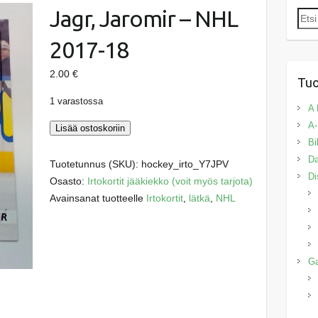
Jagr, Jaromir – NHL
Etsi:
2017-18
2.00
€
Tuo
1 varastossa
A 
A-
Jagr,
Lisää ostoskoriin
Bi
Jaromir
Da
-
Tuotetunnus (SKU):
hockey_irto_Y7JPV
Di
NHL
Osasto:
Irtokortit jääkiekko (voit myös tarjota)
2017-
Avainsanat tuotteelle
Irtokortit
,
lätkä
,
NHL
18
määrä
G