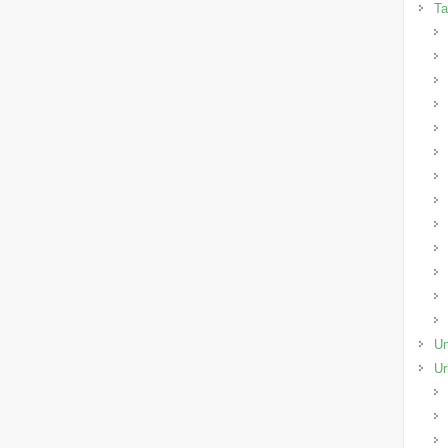
Ta
Un
Ur