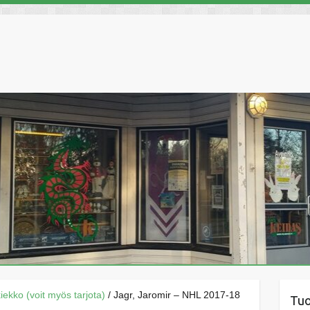
äkiekko (voit myös tarjota)
/ Jagr, Jaromir – NHL 2017-18
Tu