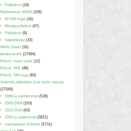
Peliboksit
(18)
Warhammer 40000
(105)
40 000 kirjat
(16)
Miniatyyriboksit
(47)
Peliboksit
(9)
Sääntökirjat
(33)
White Dwarf
(16)
äkiekkokortit
(27494)
Boksit, muut sarjat
(12)
Boksit, NHL
(48)
Boksit, SM-Liiga
(83)
Irtokortit jääkiekko (voit myös tarjota)
(27049)
1999 ja vanhemmat
(538)
2000-2009
(103)
2010-2019
(63)
2020 ja uudemmat
(3821)
suomalaiset irtokortit
(5731)