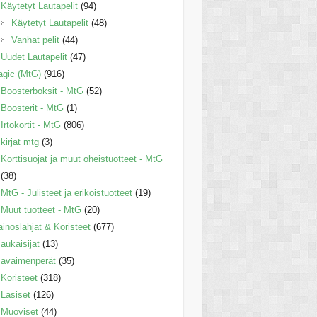
Käytetyt Lautapelit
(94)
Käytetyt Lautapelit
(48)
Vanhat pelit
(44)
Uudet Lautapelit
(47)
gic (MtG)
(916)
Boosterboksit - MtG
(52)
Boosterit - MtG
(1)
Irtokortit - MtG
(806)
kirjat mtg
(3)
Korttisuojat ja muut oheistuotteet - MtG
(38)
MtG - Julisteet ja erikoistuotteet
(19)
Muut tuotteet - MtG
(20)
inoslahjat & Koristeet
(677)
aukaisijat
(13)
avaimenperät
(35)
Koristeet
(318)
Lasiset
(126)
Muoviset
(44)