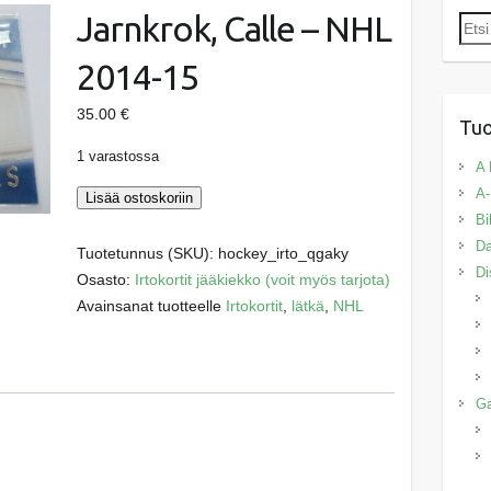
Jarnkrok, Calle – NHL
Etsi:
2014-15
35.00
€
Tuo
1 varastossa
A 
A-
Jarnkrok,
Lisää ostoskoriin
Bi
Calle
Da
-
Tuotetunnus (SKU):
hockey_irto_qgaky
Di
NHL
Osasto:
Irtokortit jääkiekko (voit myös tarjota)
2014-
Avainsanat tuotteelle
Irtokortit
,
lätkä
,
NHL
15
määrä
G