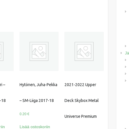
Jä
i –
Hytönen, Juha-Pekka
2021-2022 Upper
-18
– SM-Liiga 2017-18
Deck Skybox Metal
0.20
€
Universe Premium
iin
Lisää ostoskoriin