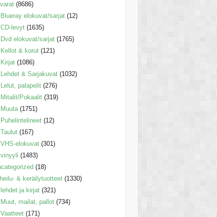
varat
(8686)
Blueray elokuvat/sarjat
(12)
CD-levyt
(1635)
Dvd elokuvat/sarjat
(1765)
Kellot & korut
(121)
Kirjat
(1086)
Lehdet & Sarjakuvat
(1032)
Lelut, palapelit
(276)
Mitalit/Pokaalit
(319)
Muuta
(1751)
Puhelintelineet
(12)
Taulut
(167)
VHS-elokuvat
(301)
vinyyli
(1483)
categorized
(18)
heilu- & keräilytuotteet
(1330)
lehdet ja kirjat
(321)
Muut, mailat, pallot
(734)
Vaatteet
(171)