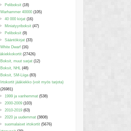
Peliboksit
(18)
Warhammer 40000
(105)
40 000 kirjat
(16)
Miniatyyriboksit
(47)
Peliboksit
(9)
Sääntökirjat
(33)
White Dwarf
(16)
äkiekkokortit
(27426)
Boksit, muut sarjat
(12)
Boksit, NHL
(48)
Boksit, SM-Liiga
(83)
Irtokortit jääkiekko (voit myös tarjota)
(26981)
1999 ja vanhemmat
(538)
2000-2009
(103)
2010-2019
(63)
2020 ja uudemmat
(3808)
suomalaiset irtokortit
(5676)