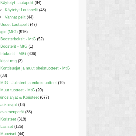
Käytetyt Lautapelit
(94)
Käytetyt Lautapelit
(48)
Vanhat pelit
(44)
Uudet Lautapelit
(47)
gic (MtG)
(916)
Boosterboksit - MtG
(52)
Boosterit - MtG
(1)
Irtokortit - MtG
(806)
kirjat mtg
(3)
Korttisuojat ja muut oheistuotteet - MtG
(38)
MtG - Julisteet ja erikoistuotteet
(19)
Muut tuotteet - MtG
(20)
inoslahjat & Koristeet
(677)
aukaisijat
(13)
avaimenperät
(35)
Koristeet
(318)
Lasiset
(126)
Muoviset
(44)