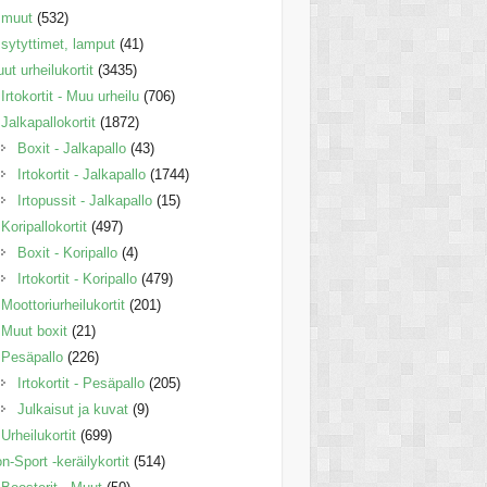
muut
(532)
sytyttimet, lamput
(41)
ut urheilukortit
(3435)
Irtokortit - Muu urheilu
(706)
Jalkapallokortit
(1872)
Boxit - Jalkapallo
(43)
Irtokortit - Jalkapallo
(1744)
Irtopussit - Jalkapallo
(15)
Koripallokortit
(497)
Boxit - Koripallo
(4)
Irtokortit - Koripallo
(479)
Moottoriurheilukortit
(201)
Muut boxit
(21)
Pesäpallo
(226)
Irtokortit - Pesäpallo
(205)
Julkaisut ja kuvat
(9)
Urheilukortit
(699)
n-Sport -keräilykortit
(514)