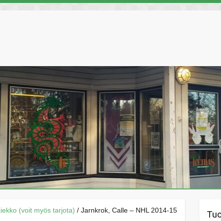
äkiekko (voit myös tarjota)
/ Jarnkrok, Calle – NHL 2014-15
Tu