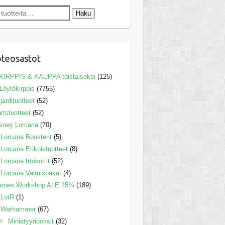
Haku
teosastot
KIRPPIS & KAUPPA toistaiseksi
(125)
Löytökirppis
(7755)
ljardituotteet
(52)
rtstuotteet
(52)
sney Lorcana
(70)
Lorcana Boosterit
(5)
Lorcana Erikoistuotteet
(8)
Lorcana Irtokortit
(52)
Lorcana Valmispakat
(4)
ames Workshop ALE 15%
(189)
LotR
(1)
Warhammer
(67)
Miniatyyriboksit
(32)