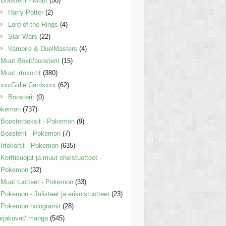
Boosterit - Muut
(50)
Harry Potter
(2)
Lord of the Rings
(4)
Star Wars
(22)
Vampire & DuelMasters
(4)
Muut Boxit/boosterit
(15)
Muut irtokortit
(380)
xxxGirlie Cardsxxx
(62)
Boosterit
(0)
okemon
(737)
Boosterboksit - Pokemon
(9)
Boosterit - Pokemon
(7)
Irtokortit - Pokemon
(635)
Korttisuojat ja muut oheistuotteet -
Pokemon
(32)
Muut tuotteet - Pokemon
(33)
Pokemon - Julisteet ja erikoistuotteet
(23)
Pokemon hologramit
(28)
rjakuvat/ manga
(545)