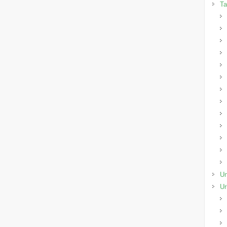
Ta
Un
Ur