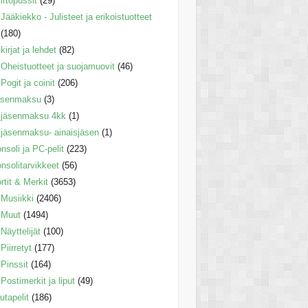
irtopussit
(29)
Jääkiekko - Julisteet ja erikoistuotteet
(180)
kirjat ja lehdet
(82)
Oheistuotteet ja suojamuovit
(46)
Pogit ja coinit
(206)
äsenmaksu
(3)
jäsenmaksu 4kk
(1)
jäsenmaksu- ainaisjäsen
(1)
nsoli ja PC-pelit
(223)
nsolitarvikkeet
(56)
rtit & Merkit
(3653)
Musiikki
(2406)
Muut
(1494)
Näyttelijät
(100)
Piirretyt
(177)
Pinssit
(164)
Postimerkit ja liput
(49)
utapelit
(186)