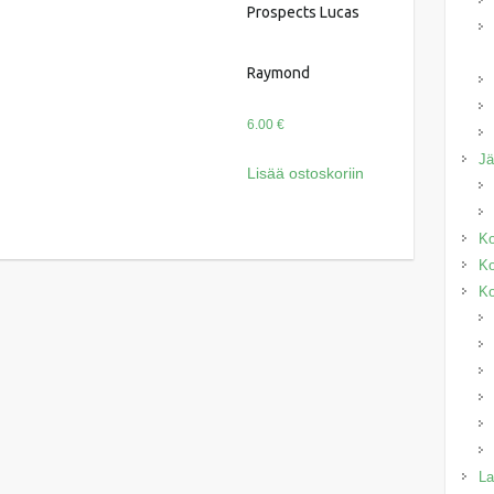
Prospects Lucas
Raymond
6.00
€
J
Lisää ostoskoriin
Ko
Ko
Ko
La