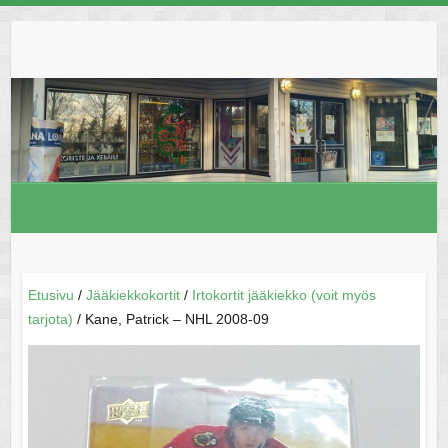
Skip
to
content
Etusivu
/
Jääkiekkokortit
/
Irtokortit jääkiekko (voit myös
tarjota)
/ Kane, Patrick – NHL 2008-09