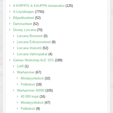
A KIRPPIS & KAUPPA toistaiseksi
(125)
A-Löytökirppis
(7755)
Biljardituotteet
(52)
Dartstuotteet
(52)
Disney Lorcana
(70)
Lorcana Boosterit
(5)
Lorcana Erikoistuotteet
(8)
Lorcana Irtokortit
(52)
Lorcana Valmispakat
(4)
Games Workshop ALE 15%
(189)
LotR
(1)
Warhammer
(67)
Miniatyyriboksit
(32)
Peliboksit
(18)
Warhammer 40000
(105)
40 000 kirjat
(16)
Miniatyyriboksit
(47)
Peliboksit
(9)