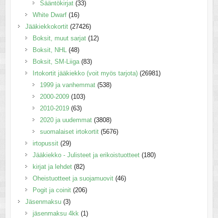
Sääntökirjat
(33)
White Dwarf
(16)
Jääkiekkokortit
(27426)
Boksit, muut sarjat
(12)
Boksit, NHL
(48)
Boksit, SM-Liiga
(83)
Irtokortit jääkiekko (voit myös tarjota)
(26981)
1999 ja vanhemmat
(538)
2000-2009
(103)
2010-2019
(63)
2020 ja uudemmat
(3808)
suomalaiset irtokortit
(5676)
irtopussit
(29)
Jääkiekko - Julisteet ja erikoistuotteet
(180)
kirjat ja lehdet
(82)
Oheistuotteet ja suojamuovit
(46)
Pogit ja coinit
(206)
Jäsenmaksu
(3)
jäsenmaksu 4kk
(1)