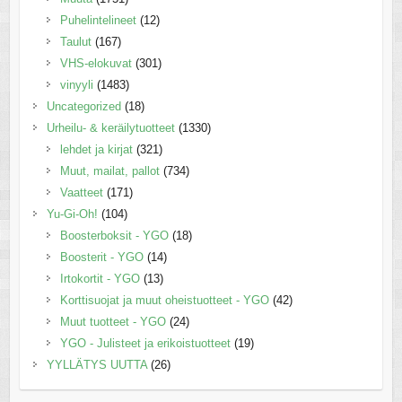
Puhelintelineet
(12)
Taulut
(167)
VHS-elokuvat
(301)
vinyyli
(1483)
Uncategorized
(18)
Urheilu- & keräilytuotteet
(1330)
lehdet ja kirjat
(321)
Muut, mailat, pallot
(734)
Vaatteet
(171)
Yu-Gi-Oh!
(104)
Boosterboksit - YGO
(18)
Boosterit - YGO
(14)
Irtokortit - YGO
(13)
Korttisuojat ja muut oheistuotteet - YGO
(42)
Muut tuotteet - YGO
(24)
YGO - Julisteet ja erikoistuotteet
(19)
YYLLÄTYS UUTTA
(26)