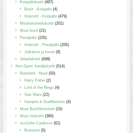
Koripallokortit
(497)
Boxit - Koripallo
(4)
Irtokortit - Koripallo
(479)
Moottoriurheilukortit
(201)
Muut boxit
(21)
Pesäpallo
(226)
Irtokortit - Pesäpallo
(205)
Julkaisut ja kuvat
(9)
Urheilukortit
(699)
Non-Sport -keräilykortit
(514)
Boosterit - Muut
(50)
Harry Potter
(2)
Lord of the Rings
(4)
Star Wars
(22)
Vampire & DuelMasters
(4)
Muut Boxit/boosterit
(15)
Muut irtokortit
(380)
xxxGirlie Cardsxxx
(62)
Boosterit
(0)