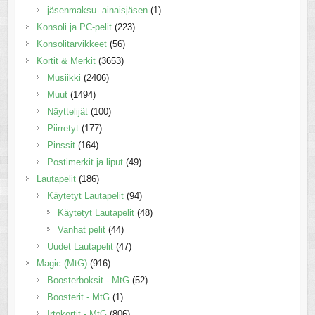
jäsenmaksu- ainaisjäsen
(1)
Konsoli ja PC-pelit
(223)
Konsolitarvikkeet
(56)
Kortit & Merkit
(3653)
Musiikki
(2406)
Muut
(1494)
Näyttelijät
(100)
Piirretyt
(177)
Pinssit
(164)
Postimerkit ja liput
(49)
Lautapelit
(186)
Käytetyt Lautapelit
(94)
Käytetyt Lautapelit
(48)
Vanhat pelit
(44)
Uudet Lautapelit
(47)
Magic (MtG)
(916)
Boosterboksit - MtG
(52)
Boosterit - MtG
(1)
Irtokortit - MtG
(806)