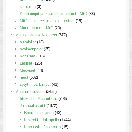
kirjat mtg
(3)
Korttisuojat ja muut oheistuotteet - MtG
(38)
MtG - Julisteet ja erikoistuotteet
(19)
Muut tuotteet - MtG
(20)
Mainoslahjat & Koristeet
(677)
aukaisijat
(13)
avaimenperät
(35)
Koristeet
(318)
Lasiset
(126)
Muoviset
(44)
muut
(532)
sytyttimet, lamput
(41)
Muut urheilukortit
(3435)
Irtokortit - Muu urheilu
(706)
Jalkapallokortit
(1872)
Boxit - Jalkapallo
(43)
Irtokortit - Jalkapallo
(1744)
Irtopussit - Jalkapallo
(15)