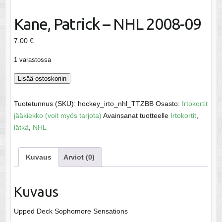
Kane, Patrick – NHL 2008-09
7.00
€
1 varastossa
Kane,
Lisää ostoskoriin
Patrick
-
Tuotetunnus (SKU):
hockey_irto_nhl_TTZBB
Osasto:
Irtokortit
NHL
jääkiekko (voit myös tarjota)
Avainsanat tuotteelle
Irtokortit
,
2008-
lätkä
,
NHL
09
määrä
Kuvaus
Arviot (0)
Kuvaus
Upped Deck Sophomore Sensations