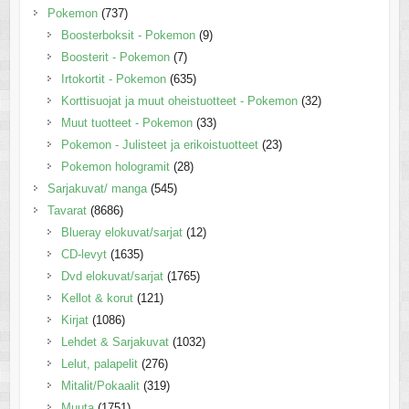
Pokemon
(737)
Boosterboksit - Pokemon
(9)
Boosterit - Pokemon
(7)
Irtokortit - Pokemon
(635)
Korttisuojat ja muut oheistuotteet - Pokemon
(32)
Muut tuotteet - Pokemon
(33)
Pokemon - Julisteet ja erikoistuotteet
(23)
Pokemon hologramit
(28)
Sarjakuvat/ manga
(545)
Tavarat
(8686)
Blueray elokuvat/sarjat
(12)
CD-levyt
(1635)
Dvd elokuvat/sarjat
(1765)
Kellot & korut
(121)
Kirjat
(1086)
Lehdet & Sarjakuvat
(1032)
Lelut, palapelit
(276)
Mitalit/Pokaalit
(319)
Muuta
(1751)