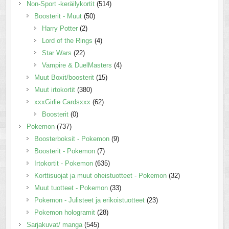
Non-Sport -keräilykortit
(514)
Boosterit - Muut
(50)
Harry Potter
(2)
Lord of the Rings
(4)
Star Wars
(22)
Vampire & DuelMasters
(4)
Muut Boxit/boosterit
(15)
Muut irtokortit
(380)
xxxGirlie Cardsxxx
(62)
Boosterit
(0)
Pokemon
(737)
Boosterboksit - Pokemon
(9)
Boosterit - Pokemon
(7)
Irtokortit - Pokemon
(635)
Korttisuojat ja muut oheistuotteet - Pokemon
(32)
Muut tuotteet - Pokemon
(33)
Pokemon - Julisteet ja erikoistuotteet
(23)
Pokemon hologramit
(28)
Sarjakuvat/ manga
(545)