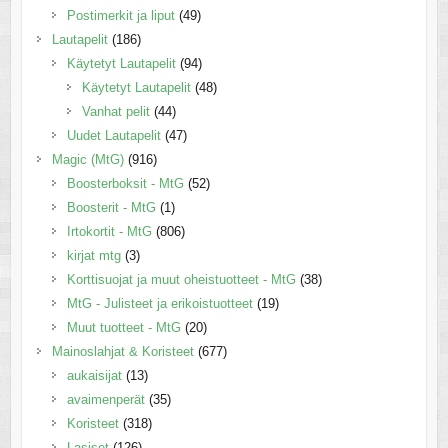
Postimerkit ja liput
(49)
Lautapelit
(186)
Käytetyt Lautapelit
(94)
Käytetyt Lautapelit
(48)
Vanhat pelit
(44)
Uudet Lautapelit
(47)
Magic (MtG)
(916)
Boosterboksit - MtG
(52)
Boosterit - MtG
(1)
Irtokortit - MtG
(806)
kirjat mtg
(3)
Korttisuojat ja muut oheistuotteet - MtG
(38)
MtG - Julisteet ja erikoistuotteet
(19)
Muut tuotteet - MtG
(20)
Mainoslahjat & Koristeet
(677)
aukaisijat
(13)
avaimenperät
(35)
Koristeet
(318)
Lasiset
(126)