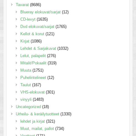
Tavarat
(8686)
Blueray elokuvat/sarjat
(12)
CD-levyt
(1635)
Dvd elokuvat/sarjat
(1765)
Kellot & korut
(121)
Kirjat
(1086)
Lehdet & Sarjakuvat
(1032)
Lelut, palapelit
(276)
Mitalit/Pokaalit
(319)
Muuta
(1751)
Puhelintelineet
(12)
Taulut
(167)
VHS-elokuvat
(301)
vinyyli
(1483)
Uncategorized
(18)
Urheilu- & keräilytuotteet
(1330)
lehdet ja kirjat
(321)
Muut, mailat, pallot
(734)
Vaatteet
(171)