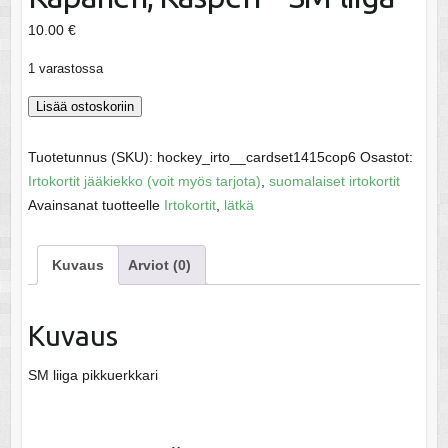
10.00
€
1 varastossa
Kapanen,
Lisää ostoskoriin
Kasperi
-
Tuotetunnus (SKU):
hockey_irto__cardset1415cop6
Osastot:
SM-
Irtokortit jääkiekko (voit myös tarjota)
,
suomalaiset irtokortit
liiga
Avainsanat tuotteelle
Irtokortit
,
lätkä
määrä
Kuvaus
Arviot (0)
Kuvaus
SM liiga pikkuerkkari