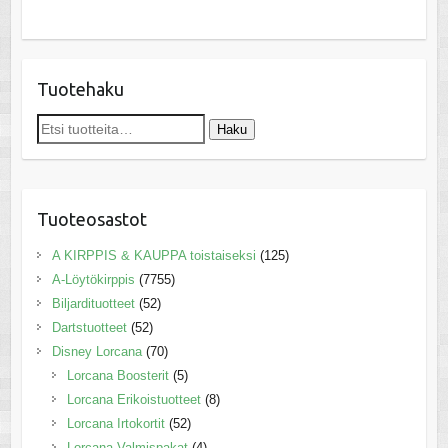
Tuotehaku
Etsi:
Haku
Tuoteosastot
A KIRPPIS & KAUPPA toistaiseksi
(125)
A-Löytökirppis
(7755)
Biljardituotteet
(52)
Dartstuotteet
(52)
Disney Lorcana
(70)
Lorcana Boosterit
(5)
Lorcana Erikoistuotteet
(8)
Lorcana Irtokortit
(52)
Lorcana Valmispakat
(4)