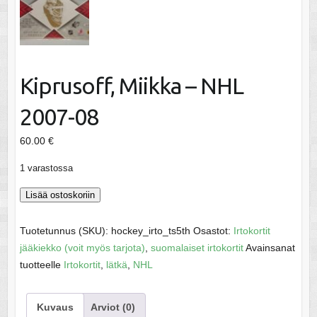
Kiprusoff, Miikka – NHL
2007-08
60.00
€
1 varastossa
Kiprusoff,
Lisää ostoskoriin
Miikka
-
Tuotetunnus (SKU):
hockey_irto_ts5th
Osastot:
Irtokortit
NHL
jääkiekko (voit myös tarjota)
,
suomalaiset irtokortit
Avainsanat
2007-
tuotteelle
Irtokortit
,
lätkä
,
NHL
08
määrä
Kuvaus
Arviot (0)