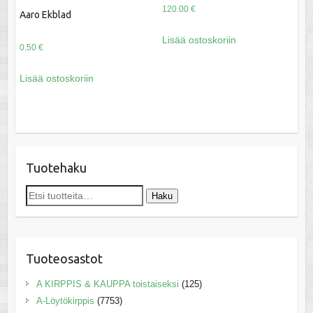
120.00
€
Aaro Ekblad
Lisää ostoskoriin
0.50
€
Lisää ostoskoriin
Tuotehaku
Etsi:
Haku
Tuoteosastot
A KIRPPIS & KAUPPA toistaiseksi
(125)
A-Löytökirppis
(7753)