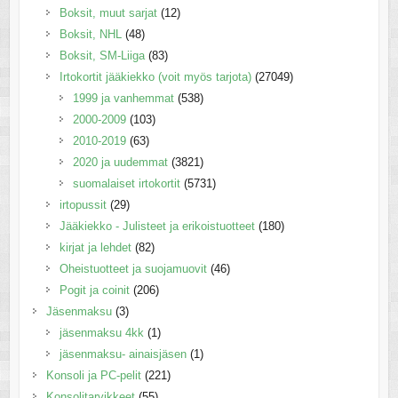
Boksit, muut sarjat
(12)
Boksit, NHL
(48)
Boksit, SM-Liiga
(83)
Irtokortit jääkiekko (voit myös tarjota)
(27049)
1999 ja vanhemmat
(538)
2000-2009
(103)
2010-2019
(63)
2020 ja uudemmat
(3821)
suomalaiset irtokortit
(5731)
irtopussit
(29)
Jääkiekko - Julisteet ja erikoistuotteet
(180)
kirjat ja lehdet
(82)
Oheistuotteet ja suojamuovit
(46)
Pogit ja coinit
(206)
Jäsenmaksu
(3)
jäsenmaksu 4kk
(1)
jäsenmaksu- ainaisjäsen
(1)
Konsoli ja PC-pelit
(221)
Konsolitarvikkeet
(55)