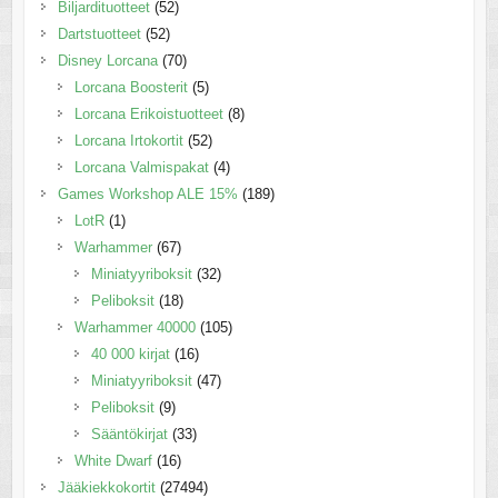
Biljardituotteet
(52)
Dartstuotteet
(52)
Disney Lorcana
(70)
Lorcana Boosterit
(5)
Lorcana Erikoistuotteet
(8)
Lorcana Irtokortit
(52)
Lorcana Valmispakat
(4)
Games Workshop ALE 15%
(189)
LotR
(1)
Warhammer
(67)
Miniatyyriboksit
(32)
Peliboksit
(18)
Warhammer 40000
(105)
40 000 kirjat
(16)
Miniatyyriboksit
(47)
Peliboksit
(9)
Sääntökirjat
(33)
White Dwarf
(16)
Jääkiekkokortit
(27494)