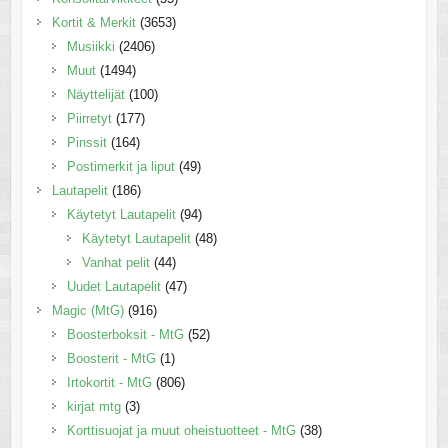
Kortit & Merkit
(3653)
Musiikki
(2406)
Muut
(1494)
Näyttelijät
(100)
Piirretyt
(177)
Pinssit
(164)
Postimerkit ja liput
(49)
Lautapelit
(186)
Käytetyt Lautapelit
(94)
Käytetyt Lautapelit
(48)
Vanhat pelit
(44)
Uudet Lautapelit
(47)
Magic (MtG)
(916)
Boosterboksit - MtG
(52)
Boosterit - MtG
(1)
Irtokortit - MtG
(806)
kirjat mtg
(3)
Korttisuojat ja muut oheistuotteet - MtG
(38)