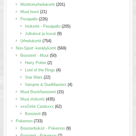
Moottoriurheilukortit
(201)
Muut boxit
(21)
Pesäpallo
(226)
Irtokortit - Pesäpallo
(205)
Julkaisut ja kuvat
(9)
Urheilukortit
(754)
Non-Sport -keräilykortit
(569)
Boosterit - Muut
(50)
Harry Potter
(2)
Lord of the Rings
(4)
Star Wars
(22)
Vampire & DuelMasters
(4)
Muut Boxit/boosterit
(15)
Muut irtokortit
(435)
xxxGirlie Cardsxxx
(62)
Boosterit
(0)
Pokemon
(733)
Boosterboksit - Pokemon
(9)
Boosterit - Pokemon
(7)