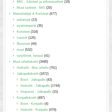
MtG - Julisteet ja erikoistuotteet
(19)
Muut tuotteet - MtG
(20)
Mainoslahjat & Koristeet
(677)
aukaisijat
(13)
avaimenperät
(35)
Koristeet
(318)
Lasiset
(126)
Muoviset
(44)
muut
(532)
sytyttimet, lamput
(41)
Muut urheilukortit
(3490)
Irtokortit - Muu urheilu
(761)
Jalkapallokortit
(1872)
Boxit - Jalkapallo
(43)
Irtokortit - Jalkapallo
(1744)
Irtopussit - Jalkapallo
(15)
Koripallokortit
(497)
Boxit - Koripallo
(4)
Irtokortit - Koripallo
(479)