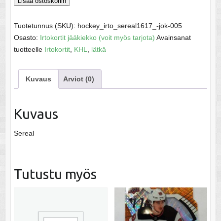
Kulda,
Lisää ostoskoriin
Arturs
-
Tuotetunnus (SKU):
hockey_irto_sereal1617_-jok-005
KHL
Osasto:
Irtokortit jääkiekko (voit myös tarjota)
Avainsanat
16-
tuotteelle
Irtokortit
,
KHL
,
lätkä
17
määrä
Kuvaus
Arviot (0)
Kuvaus
Sereal
Tutustu myös