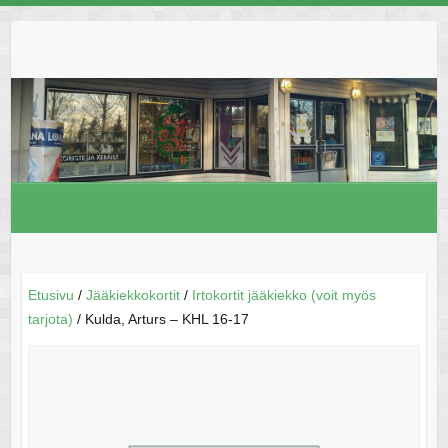
Skip
to
content
Etusivu
/
Jääkiekkokortit
/
Irtokortit jääkiekko (voit myös
tarjota)
/ Kulda, Arturs – KHL 16-17