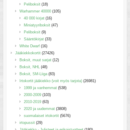
Peliboksit
(18)
Warhammer 40000
(105)
40 000 kirjat
(16)
Miniatyyriboksit
(47)
Peliboksit
(9)
Sääntökirjat
(33)
White Dwarf
(16)
Jääkiekkokortit
(27426)
Boksit, muut sarjat
(12)
Boksit, NHL
(48)
Boksit, SM-Liiga
(83)
Irtokortit jääkiekko (voit myös tarjota)
(26981)
1999 ja vanhemmat
(538)
2000-2009
(103)
2010-2019
(63)
2020 ja uudemmat
(3808)
suomalaiset irtokortit
(5676)
irtopussit
(29)
Jääkiekko - Julisteet ja erikoistuotteet
(180)