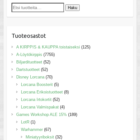
Etsi:
Haku
Tuoteosastot
A KIRPPIS & KAUPPA toistaiseksi
(125)
A-Löytökirppis
(7755)
Biljardituotteet
(52)
Dartstuotteet
(52)
Disney Lorcana
(70)
Lorcana Boosterit
(5)
Lorcana Erikoistuotteet
(8)
Lorcana Irtokortit
(52)
Lorcana Valmispakat
(4)
Games Workshop ALE 15%
(189)
LotR
(1)
Warhammer
(67)
Miniatyyriboksit
(32)