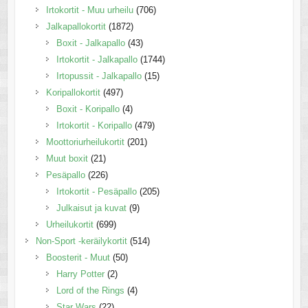
Irtokortit - Muu urheilu
(706)
Jalkapallokortit
(1872)
Boxit - Jalkapallo
(43)
Irtokortit - Jalkapallo
(1744)
Irtopussit - Jalkapallo
(15)
Koripallokortit
(497)
Boxit - Koripallo
(4)
Irtokortit - Koripallo
(479)
Moottoriurheilukortit
(201)
Muut boxit
(21)
Pesäpallo
(226)
Irtokortit - Pesäpallo
(205)
Julkaisut ja kuvat
(9)
Urheilukortit
(699)
Non-Sport -keräilykortit
(514)
Boosterit - Muut
(50)
Harry Potter
(2)
Lord of the Rings
(4)
Star Wars
(22)