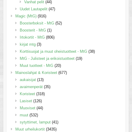
Vanhat pelit
(44)
Uudet Lautapelit
(47)
Magic (MtG)
(916)
Boosterboksit - MtG
(52)
Boosterit - MtG
(1)
Irtokortit - MtG
(806)
kirjat mtg
(3)
Korttisuojat ja muut oheistuotteet - MtG
(38)
MtG - Julisteet ja erikoistuotteet
(19)
Muut tuotteet - MtG
(20)
Mainoslahjat & Koristeet
(677)
aukaisijat
(13)
avaimenperät
(35)
Koristeet
(318)
Lasiset
(126)
Muoviset
(44)
muut
(532)
sytyttimet, lamput
(41)
Muut urheilukortit
(3435)