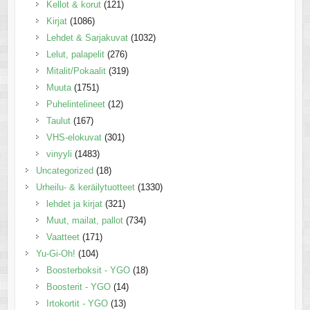
Kellot & korut
(121)
Kirjat
(1086)
Lehdet & Sarjakuvat
(1032)
Lelut, palapelit
(276)
Mitalit/Pokaalit
(319)
Muuta
(1751)
Puhelintelineet
(12)
Taulut
(167)
VHS-elokuvat
(301)
vinyyli
(1483)
Uncategorized
(18)
Urheilu- & keräilytuotteet
(1330)
lehdet ja kirjat
(321)
Muut, mailat, pallot
(734)
Vaatteet
(171)
Yu-Gi-Oh!
(104)
Boosterboksit - YGO
(18)
Boosterit - YGO
(14)
Irtokortit - YGO
(13)