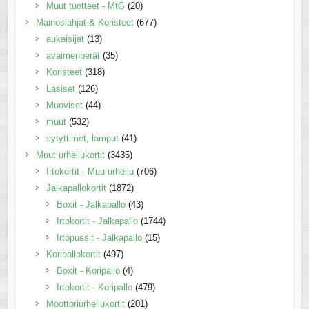
Muut tuotteet - MtG
(20)
Mainoslahjat & Koristeet
(677)
aukaisijat
(13)
avaimenperät
(35)
Koristeet
(318)
Lasiset
(126)
Muoviset
(44)
muut
(532)
sytyttimet, lamput
(41)
Muut urheilukortit
(3435)
Irtokortit - Muu urheilu
(706)
Jalkapallokortit
(1872)
Boxit - Jalkapallo
(43)
Irtokortit - Jalkapallo
(1744)
Irtopussit - Jalkapallo
(15)
Koripallokortit
(497)
Boxit - Koripallo
(4)
Irtokortit - Koripallo
(479)
Moottoriurheilukortit
(201)