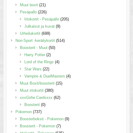
Muut boxit
(21)
Pesäpallo
(226)
Irtokortit - Pesäpallo
(205)
Julkaisut ja kuvat
(9)
Urheilukortit
(699)
Non-Sport -keräilykortit
(514)
Boosterit - Muut
(50)
Harry Potter
(2)
Lord of the Rings
(4)
Star Wars
(22)
Vampire & DuelMasters
(4)
Muut Boxit/boosterit
(15)
Muut irtokortit
(380)
xxxGirlie Cardsxxx
(62)
Boosterit
(0)
Pokemon
(737)
Boosterboksit - Pokemon
(9)
Boosterit - Pokemon
(7)