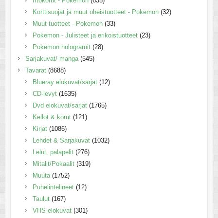
Irtokortit - Pokemon
(635)
Korttisuojat ja muut oheistuotteet - Pokemon
(32)
Muut tuotteet - Pokemon
(33)
Pokemon - Julisteet ja erikoistuotteet
(23)
Pokemon hologramit
(28)
Sarjakuvat/ manga
(545)
Tavarat
(8688)
Blueray elokuvat/sarjat
(12)
CD-levyt
(1635)
Dvd elokuvat/sarjat
(1765)
Kellot & korut
(121)
Kirjat
(1086)
Lehdet & Sarjakuvat
(1032)
Lelut, palapelit
(276)
Mitalit/Pokaalit
(319)
Muuta
(1752)
Puhelintelineet
(12)
Taulut
(167)
VHS-elokuvat
(301)