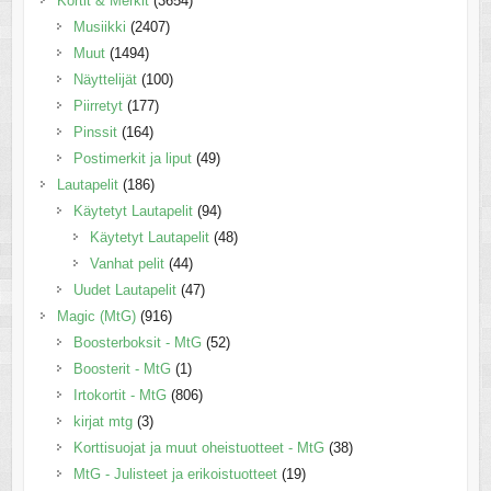
Kortit & Merkit
(3654)
Musiikki
(2407)
Muut
(1494)
Näyttelijät
(100)
Piirretyt
(177)
Pinssit
(164)
Postimerkit ja liput
(49)
Lautapelit
(186)
Käytetyt Lautapelit
(94)
Käytetyt Lautapelit
(48)
Vanhat pelit
(44)
Uudet Lautapelit
(47)
Magic (MtG)
(916)
Boosterboksit - MtG
(52)
Boosterit - MtG
(1)
Irtokortit - MtG
(806)
kirjat mtg
(3)
Korttisuojat ja muut oheistuotteet - MtG
(38)
MtG - Julisteet ja erikoistuotteet
(19)