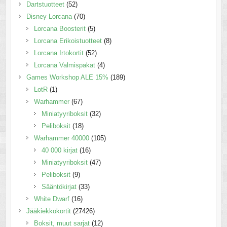
Dartstuotteet
(52)
Disney Lorcana
(70)
Lorcana Boosterit
(5)
Lorcana Erikoistuotteet
(8)
Lorcana Irtokortit
(52)
Lorcana Valmispakat
(4)
Games Workshop ALE 15%
(189)
LotR
(1)
Warhammer
(67)
Miniatyyriboksit
(32)
Peliboksit
(18)
Warhammer 40000
(105)
40 000 kirjat
(16)
Miniatyyriboksit
(47)
Peliboksit
(9)
Sääntökirjat
(33)
White Dwarf
(16)
Jääkiekkokortit
(27426)
Boksit, muut sarjat
(12)