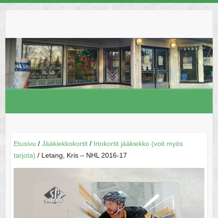
Skip
to
content
Etusivu
/
Jääkiekkokortit
/
Irtokortit jääkiekko (voit myös
tarjota)
/ Letang, Kris – NHL 2016-17