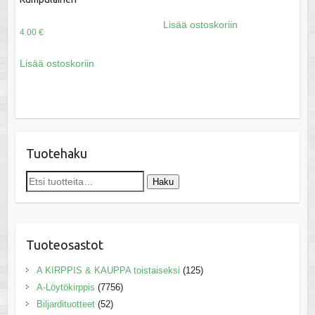
Lisää ostoskoriin
4.00
€
Lisää ostoskoriin
Tuotehaku
Etsi:
Haku
Tuoteosastot
A KIRPPIS & KAUPPA toistaiseksi
(125)
A-Löytökirppis
(7756)
Biljardituotteet
(52)