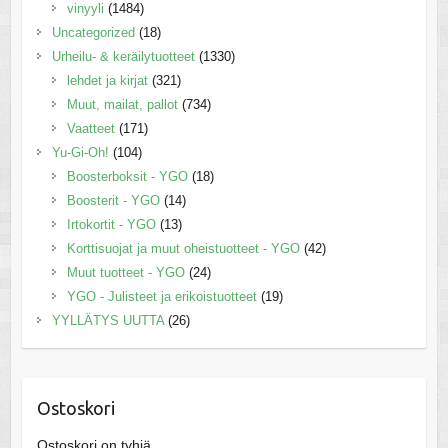
vinyyli
(1484)
Uncategorized
(18)
Urheilu- & keräilytuotteet
(1330)
lehdet ja kirjat
(321)
Muut, mailat, pallot
(734)
Vaatteet
(171)
Yu-Gi-Oh!
(104)
Boosterboksit - YGO
(18)
Boosterit - YGO
(14)
Irtokortit - YGO
(13)
Korttisuojat ja muut oheistuotteet - YGO
(42)
Muut tuotteet - YGO
(24)
YGO - Julisteet ja erikoistuotteet
(19)
YYLLÄTYS UUTTA
(26)
Ostoskori
Ostoskori on tyhjä.