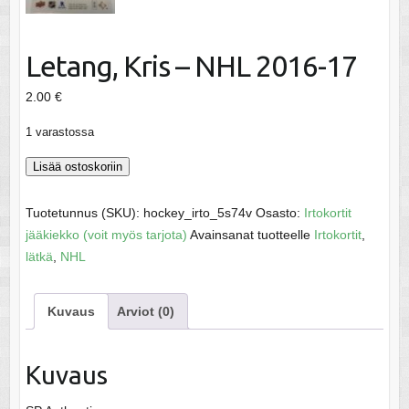
Letang, Kris – NHL 2016-17
2.00
€
1 varastossa
Letang,
Lisää ostoskoriin
Kris
-
Tuotetunnus (SKU):
hockey_irto_5s74v
Osasto:
Irtokortit
NHL
jääkiekko (voit myös tarjota)
Avainsanat tuotteelle
Irtokortit
,
2016-
lätkä
,
NHL
17
määrä
Kuvaus
Arviot (0)
Kuvaus