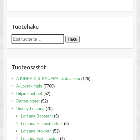
Tuotehaku
Etsi:
Haku
Tuoteosastot
A KIRPPIS & KAUPPA toistaiseksi
(126)
A-Löytökirppis
(7760)
Biljardituotteet
(52)
Dartstuotteet
(52)
Disney Lorcana
(70)
Lorcana Boosterit
(5)
Lorcana Erikoistuotteet
(8)
Lorcana Irtokortit
(52)
Lorcana Valmispakat
(4)