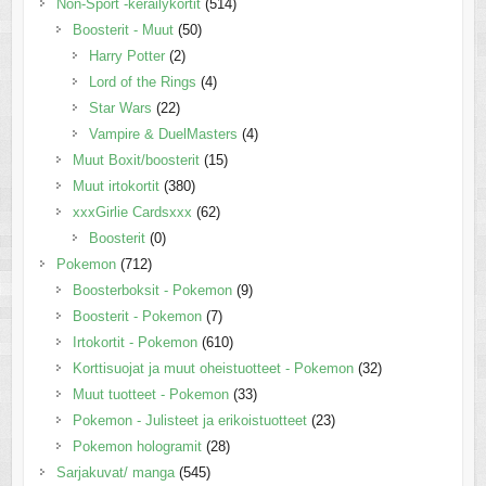
Non-Sport -keräilykortit
(514)
Boosterit - Muut
(50)
Harry Potter
(2)
Lord of the Rings
(4)
Star Wars
(22)
Vampire & DuelMasters
(4)
Muut Boxit/boosterit
(15)
Muut irtokortit
(380)
xxxGirlie Cardsxxx
(62)
Boosterit
(0)
Pokemon
(712)
Boosterboksit - Pokemon
(9)
Boosterit - Pokemon
(7)
Irtokortit - Pokemon
(610)
Korttisuojat ja muut oheistuotteet - Pokemon
(32)
Muut tuotteet - Pokemon
(33)
Pokemon - Julisteet ja erikoistuotteet
(23)
Pokemon hologramit
(28)
Sarjakuvat/ manga
(545)