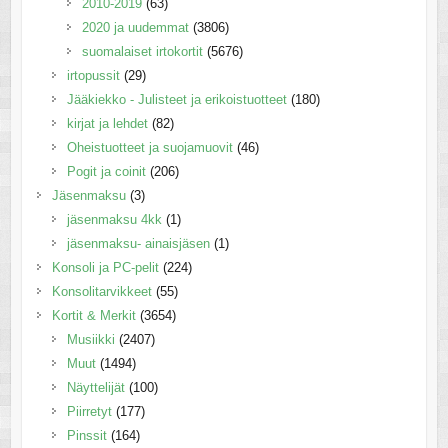
2010-2019
(63)
2020 ja uudemmat
(3806)
suomalaiset irtokortit
(5676)
irtopussit
(29)
Jääkiekko - Julisteet ja erikoistuotteet
(180)
kirjat ja lehdet
(82)
Oheistuotteet ja suojamuovit
(46)
Pogit ja coinit
(206)
Jäsenmaksu
(3)
jäsenmaksu 4kk
(1)
jäsenmaksu- ainaisjäsen
(1)
Konsoli ja PC-pelit
(224)
Konsolitarvikkeet
(55)
Kortit & Merkit
(3654)
Musiikki
(2407)
Muut
(1494)
Näyttelijät
(100)
Piirretyt
(177)
Pinssit
(164)