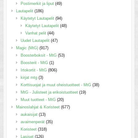
Postimerkit ja liput
(49)
Lautapelit
(186)
Käytetyt Lautapelit
(94)
Käytetyt Lautapelit
(48)
Vanhat pelit
(44)
Uudet Lautapelit
(47)
Magic (MtG)
(917)
Boosterboksit - MtG
(53)
Boosterit - MtG
(1)
Irtokortit - MtG
(806)
kirjat mtg
(3)
Korttisuojat ja muut oheistuotteet - MtG
(38)
MtG - Julisteet ja erikoistuotteet
(19)
Muut tuotteet - MtG
(20)
Mainoslahjat & Koristeet
(677)
aukaisijat
(13)
avaimenperät
(35)
Koristeet
(318)
Lasiset
(126)