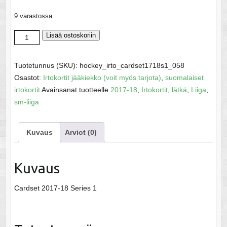
9 varastossa
Louhivaara,
Lisää ostoskoriin
Ossi
-
Tuotetunnus (SKU):
hockey_irto_cardset1718s1_058
SM-
Osastot:
Irtokortit jääkiekko (voit myös tarjota)
,
suomalaiset
Liiga
irtokortit
Avainsanat tuotteelle
2017-18
,
Irtokortit
,
lätkä
,
Liiga
,
2017-
sm-liiga
18
määrä
Kuvaus
Arviot (0)
Kuvaus
Cardset 2017-18 Series 1