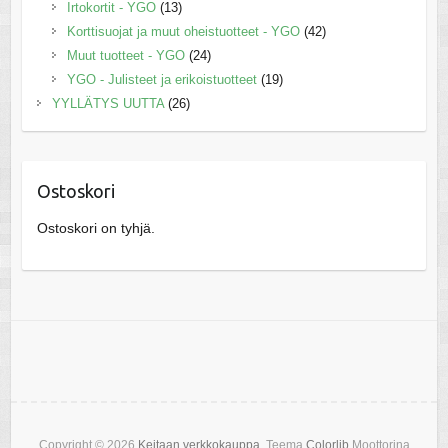
Irtokortit - YGO
(13)
Korttisuojat ja muut oheistuotteet - YGO
(42)
Muut tuotteet - YGO
(24)
YGO - Julisteet ja erikoistuotteet
(19)
YYLLÄTYS UUTTA
(26)
Ostoskori
Ostoskori on tyhjä.
Copyright © 2026
Keitaan verkkokauppa
. Teema
Colorlib
Moottorina