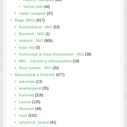
Vanhat pelit
(44)
Uudet Lautapelit
(47)
Magic (MtG)
(917)
Boosterboksit - MtG
(53)
Boosterit - MtG
(1)
Irtokortit - MtG
(806)
kirjat mtg
(3)
Korttisuojat ja muut oheistuotteet - MtG
(38)
MtG - Julisteet ja erikoistuotteet
(19)
Muut tuotteet - MtG
(20)
Mainoslahjat & Koristeet
(677)
aukaisijat
(13)
avaimenperät
(35)
Koristeet
(318)
Lasiset
(126)
Muoviset
(44)
muut
(532)
sytyttimet, lamput
(41)