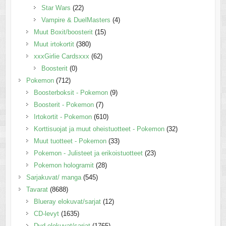
Star Wars
(22)
Vampire & DuelMasters
(4)
Muut Boxit/boosterit
(15)
Muut irtokortit
(380)
xxxGirlie Cardsxxx
(62)
Boosterit
(0)
Pokemon
(712)
Boosterboksit - Pokemon
(9)
Boosterit - Pokemon
(7)
Irtokortit - Pokemon
(610)
Korttisuojat ja muut oheistuotteet - Pokemon
(32)
Muut tuotteet - Pokemon
(33)
Pokemon - Julisteet ja erikoistuotteet
(23)
Pokemon hologramit
(28)
Sarjakuvat/ manga
(545)
Tavarat
(8688)
Blueray elokuvat/sarjat
(12)
CD-levyt
(1635)
Dvd elokuvat/sarjat
(1765)