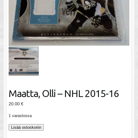
Maatta, Olli – NHL 2015-16
20.00
€
1 varastossa
Maatta,
Lisää ostoskoriin
Olli