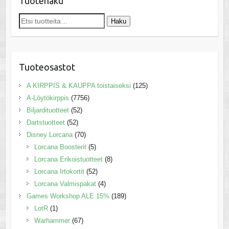
Tuotehaku
Etsi:
Haku
Tuoteosastot
A KIRPPIS & KAUPPA toistaiseksi
(125)
A-Löytökirppis
(7756)
Biljardituotteet
(52)
Dartstuotteet
(52)
Disney Lorcana
(70)
Lorcana Boosterit
(5)
Lorcana Erikoistuotteet
(8)
Lorcana Irtokortit
(52)
Lorcana Valmispakat
(4)
Games Workshop ALE 15%
(189)
LotR
(1)
Warhammer
(67)