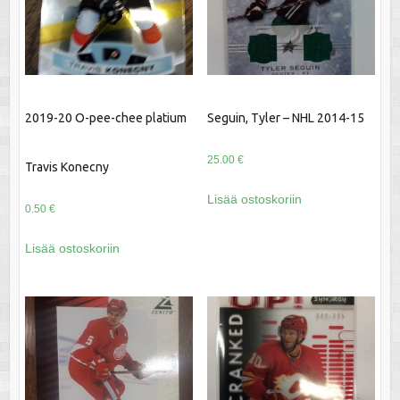
2019-20 O-pee-chee platium
Seguin, Tyler – NHL 2014-15
25.00
€
Travis Konecny
Lisää ostoskoriin
0.50
€
Lisää ostoskoriin