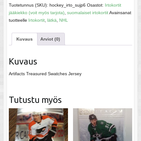
-
Tuotetunnus (SKU):
hockey_irto_sujp6
Osastot:
Irtokortit
NHL
jääkiekko (voit myös tarjota)
,
suomalaiset irtokortit
Avainsanat
2015-
tuotteelle
Irtokortit
,
lätkä
,
NHL
16
määrä
Kuvaus
Arviot (0)
Kuvaus
Artifacts Treasured Swatches Jersey
Tutustu myös