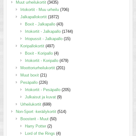
Muut urheilukortit
(3435)
Irtokortit - Muu urheilu
(706)
Jalkapallokortit
(1872)
Boxit - Jalkapallo
(43)
Irtokortit - Jalkapallo
(1744)
Irtopussit - Jalkapallo
(15)
Koripallokortit
(497)
Boxit - Koripallo
(4)
Irtokortit - Koripallo
(479)
Moottoriurheilukortit
(201)
Muut boxit
(21)
Pesäpallo
(226)
Irtokortit - Pesäpallo
(205)
Julkaisut ja kuvat
(9)
Urheilukortit
(699)
Non-Sport -keräilykortit
(514)
Boosterit - Muut
(50)
Harry Potter
(2)
Lord of the Rings
(4)