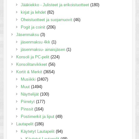
Jääkiekko - Julisteet ja erikoistuotteet
(180)
kirjat ja lehdet
(82)
Oheistuotteet ja suojamuovit
(46)
Pogit ja coinit
(206)
Jäsenmaksu
(3)
jäsenmaksu 4kk
(1)
jäsenmaksu- ainaisjäsen
(1)
Konsoli ja PC-pelit
(224)
Konsolitarvikkeet
(56)
Kortit & Merkit
(3654)
Musiikki
(2407)
Muut
(1494)
Näyttelijät
(100)
Piirretyt
(177)
Pinssit
(164)
Postimerkit ja liput
(49)
Lautapelit
(186)
Käytetyt Lautapelit
(94)
Käytetyt Lautapelit
(48)