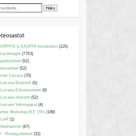
Haku
teosastot
KIRPPIS & KAUPPA toistaiseksi
(125)
Löytökirppis
(7753)
ljardituotteet
(52)
rtstuotteet
(52)
sney Lorcana
(70)
Lorcana Boosterit
(5)
Lorcana Erikoistuotteet
(8)
Lorcana Irtokortit
(52)
Lorcana Valmispakat
(4)
ames Workshop ALE 15%
(189)
LotR
(1)
Warhammer
(67)
Miniatyyriboksit
(32)