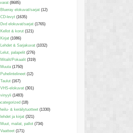
varat
(8685)
Blueray elokuvat/sarjat
(12)
CD-levyt
(1635)
Dvd elokuvat/sarjat
(1765)
Kellot & korut
(121)
Kirjat
(1086)
Lehdet & Sarjakuvat
(1032)
Lelut, palapelit
(276)
Mitalit/Pokaalit
(319)
Muuta
(1750)
Puhelintelineet
(12)
Taulut
(167)
VHS-elokuvat
(301)
vinyyli
(1483)
categorized
(18)
heilu- & keräilytuotteet
(1330)
lehdet ja kirjat
(321)
Muut, mailat, pallot
(734)
Vaatteet
(171)