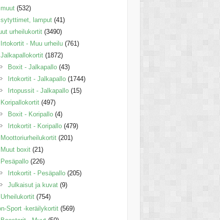
muut
(532)
sytyttimet, lamput
(41)
ut urheilukortit
(3490)
Irtokortit - Muu urheilu
(761)
Jalkapallokortit
(1872)
Boxit - Jalkapallo
(43)
Irtokortit - Jalkapallo
(1744)
Irtopussit - Jalkapallo
(15)
Koripallokortit
(497)
Boxit - Koripallo
(4)
Irtokortit - Koripallo
(479)
Moottoriurheilukortit
(201)
Muut boxit
(21)
Pesäpallo
(226)
Irtokortit - Pesäpallo
(205)
Julkaisut ja kuvat
(9)
Urheilukortit
(754)
n-Sport -keräilykortit
(569)