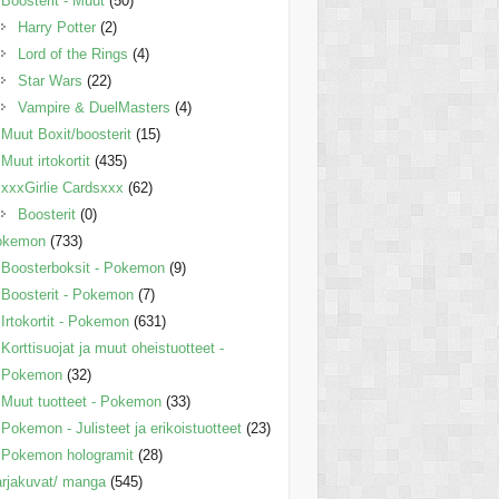
Boosterit - Muut
(50)
Harry Potter
(2)
Lord of the Rings
(4)
Star Wars
(22)
Vampire & DuelMasters
(4)
Muut Boxit/boosterit
(15)
Muut irtokortit
(435)
xxxGirlie Cardsxxx
(62)
Boosterit
(0)
okemon
(733)
Boosterboksit - Pokemon
(9)
Boosterit - Pokemon
(7)
Irtokortit - Pokemon
(631)
Korttisuojat ja muut oheistuotteet -
Pokemon
(32)
Muut tuotteet - Pokemon
(33)
Pokemon - Julisteet ja erikoistuotteet
(23)
Pokemon hologramit
(28)
rjakuvat/ manga
(545)