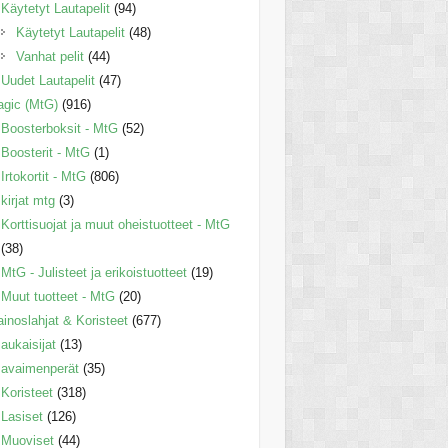
Käytetyt Lautapelit
(94)
Käytetyt Lautapelit
(48)
Vanhat pelit
(44)
Uudet Lautapelit
(47)
gic (MtG)
(916)
Boosterboksit - MtG
(52)
Boosterit - MtG
(1)
Irtokortit - MtG
(806)
kirjat mtg
(3)
Korttisuojat ja muut oheistuotteet - MtG
(38)
MtG - Julisteet ja erikoistuotteet
(19)
Muut tuotteet - MtG
(20)
inoslahjat & Koristeet
(677)
aukaisijat
(13)
avaimenperät
(35)
Koristeet
(318)
Lasiset
(126)
Muoviset
(44)