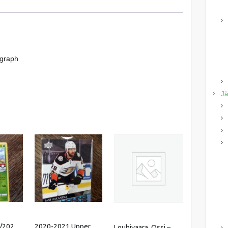
ograph
Jä
4/202
2020-2021 Upper
Louhivaara, Ossi –