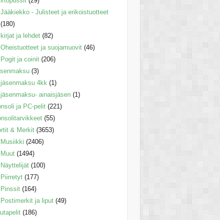
irtopussit
(29)
Jääkiekko - Julisteet ja erikoistuotteet
(180)
kirjat ja lehdet
(82)
Oheistuotteet ja suojamuovit
(46)
Pogit ja coinit
(206)
äsenmaksu
(3)
jäsenmaksu 4kk
(1)
jäsenmaksu- ainaisjäsen
(1)
nsoli ja PC-pelit
(221)
nsolitarvikkeet
(55)
rtit & Merkit
(3653)
Musiikki
(2406)
Muut
(1494)
Näyttelijät
(100)
Piirretyt
(177)
Pinssit
(164)
Postimerkit ja liput
(49)
utapelit
(186)