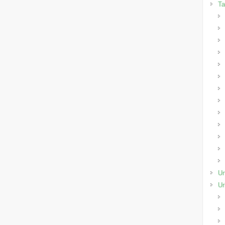
Ta
Un
Ur