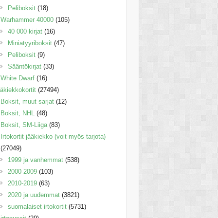
Peliboksit
(18)
Warhammer 40000
(105)
40 000 kirjat
(16)
Miniatyyriboksit
(47)
Peliboksit
(9)
Sääntökirjat
(33)
White Dwarf
(16)
äkiekkokortit
(27494)
Boksit, muut sarjat
(12)
Boksit, NHL
(48)
Boksit, SM-Liiga
(83)
Irtokortit jääkiekko (voit myös tarjota)
(27049)
1999 ja vanhemmat
(538)
2000-2009
(103)
2010-2019
(63)
2020 ja uudemmat
(3821)
suomalaiset irtokortit
(5731)