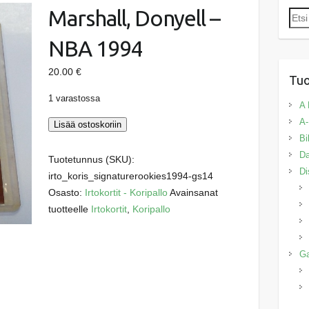
Marshall, Donyell –
Etsi:
NBA 1994
20.00
€
Tuo
1 varastossa
A 
A-
Marshall,
Lisää ostoskoriin
Bi
Donyell
Da
-
Tuotetunnus (SKU):
Di
NBA
irto_koris_signaturerookies1994-gs14
1994
Osasto:
Irtokortit - Koripallo
Avainsanat
määrä
tuotteelle
Irtokortit
,
Koripallo
G