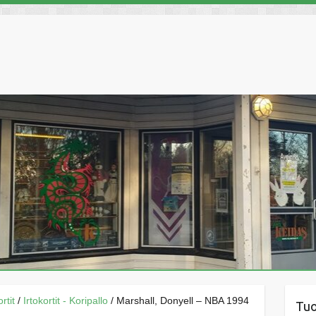
rtit
/
Irtokortit - Koripallo
/ Marshall, Donyell – NBA 1994
Tu