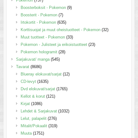
Pokemon
(737)
Boosterboksit - Pokemon
(9)
Boosterit - Pokemon
(7)
Irtokortit - Pokemon
(635)
Korttisuojat ja muut oheistuotteet - Pokemon
(32)
Muut tuotteet - Pokemon
(33)
Pokemon - Julisteet ja erikoistuotteet
(23)
Pokemon hologramit
(28)
Sarjakuvat/ manga
(545)
Tavarat
(8686)
Blueray elokuvat/sarjat
(12)
CD-levyt
(1635)
Dvd elokuvat/sarjat
(1765)
Kellot & korut
(121)
Kirjat
(1086)
Lehdet & Sarjakuvat
(1032)
Lelut, palapelit
(276)
Mitalit/Pokaalit
(319)
Muuta
(1751)