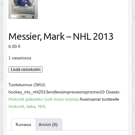
Messier, Mark – NHL 2013
6.00
€
1 varastossa
Messier,
Lisää ostoskoriin
Mark
-
Tuotetunnus (SKU):
NHL
hockey_irto_nhl2013endlessimpressionsprizmei10
Osasto:
2013
Irtokortit jääkiekko (voit myös tarjota)
Avainsanat tuotteelle
määrä
Irtokortit
,
lätkä
,
NHL
Kuvaus
Arviot (0)