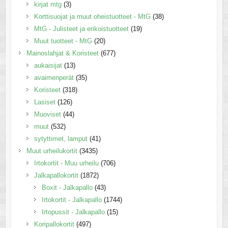
kirjat mtg
(3)
Korttisuojat ja muut oheistuotteet - MtG
(38)
MtG - Julisteet ja erikoistuotteet
(19)
Muut tuotteet - MtG
(20)
Mainoslahjat & Koristeet
(677)
aukaisijat
(13)
avaimenperät
(35)
Koristeet
(318)
Lasiset
(126)
Muoviset
(44)
muut
(532)
sytyttimet, lamput
(41)
Muut urheilukortit
(3435)
Irtokortit - Muu urheilu
(706)
Jalkapallokortit
(1872)
Boxit - Jalkapallo
(43)
Irtokortit - Jalkapallo
(1744)
Irtopussit - Jalkapallo
(15)
Koripallokortit
(497)