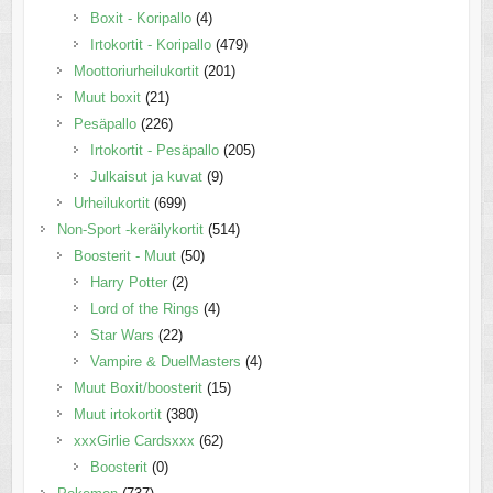
Boxit - Koripallo
(4)
Irtokortit - Koripallo
(479)
Moottoriurheilukortit
(201)
Muut boxit
(21)
Pesäpallo
(226)
Irtokortit - Pesäpallo
(205)
Julkaisut ja kuvat
(9)
Urheilukortit
(699)
Non-Sport -keräilykortit
(514)
Boosterit - Muut
(50)
Harry Potter
(2)
Lord of the Rings
(4)
Star Wars
(22)
Vampire & DuelMasters
(4)
Muut Boxit/boosterit
(15)
Muut irtokortit
(380)
xxxGirlie Cardsxxx
(62)
Boosterit
(0)