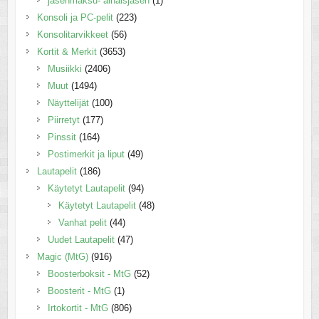
jäsenmaksu- ainaisjäsen
(1)
Konsoli ja PC-pelit
(223)
Konsolitarvikkeet
(56)
Kortit & Merkit
(3653)
Musiikki
(2406)
Muut
(1494)
Näyttelijät
(100)
Piirretyt
(177)
Pinssit
(164)
Postimerkit ja liput
(49)
Lautapelit
(186)
Käytetyt Lautapelit
(94)
Käytetyt Lautapelit
(48)
Vanhat pelit
(44)
Uudet Lautapelit
(47)
Magic (MtG)
(916)
Boosterboksit - MtG
(52)
Boosterit - MtG
(1)
Irtokortit - MtG
(806)