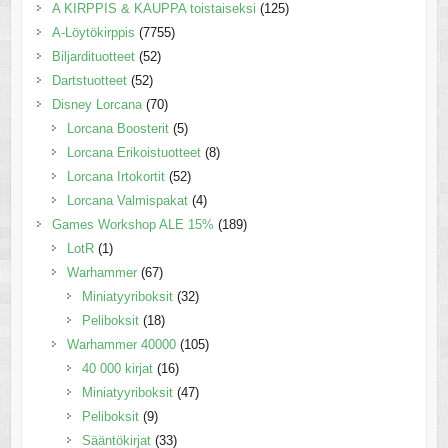
A KIRPPIS & KAUPPA toistaiseksi
(125)
A-Löytökirppis
(7755)
Biljardituotteet
(52)
Dartstuotteet
(52)
Disney Lorcana
(70)
Lorcana Boosterit
(5)
Lorcana Erikoistuotteet
(8)
Lorcana Irtokortit
(52)
Lorcana Valmispakat
(4)
Games Workshop ALE 15%
(189)
LotR
(1)
Warhammer
(67)
Miniatyyriboksit
(32)
Peliboksit
(18)
Warhammer 40000
(105)
40 000 kirjat
(16)
Miniatyyriboksit
(47)
Peliboksit
(9)
Sääntökirjat
(33)