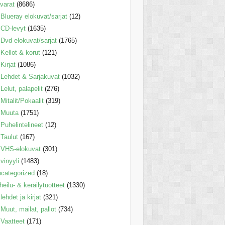
varat
(8686)
Blueray elokuvat/sarjat
(12)
CD-levyt
(1635)
Dvd elokuvat/sarjat
(1765)
Kellot & korut
(121)
Kirjat
(1086)
Lehdet & Sarjakuvat
(1032)
Lelut, palapelit
(276)
Mitalit/Pokaalit
(319)
Muuta
(1751)
Puhelintelineet
(12)
Taulut
(167)
VHS-elokuvat
(301)
vinyyli
(1483)
categorized
(18)
heilu- & keräilytuotteet
(1330)
lehdet ja kirjat
(321)
Muut, mailat, pallot
(734)
Vaatteet
(171)