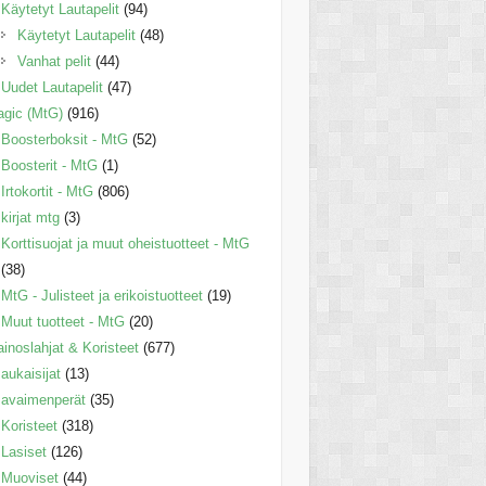
Käytetyt Lautapelit
(94)
Käytetyt Lautapelit
(48)
Vanhat pelit
(44)
Uudet Lautapelit
(47)
gic (MtG)
(916)
Boosterboksit - MtG
(52)
Boosterit - MtG
(1)
Irtokortit - MtG
(806)
kirjat mtg
(3)
Korttisuojat ja muut oheistuotteet - MtG
(38)
MtG - Julisteet ja erikoistuotteet
(19)
Muut tuotteet - MtG
(20)
inoslahjat & Koristeet
(677)
aukaisijat
(13)
avaimenperät
(35)
Koristeet
(318)
Lasiset
(126)
Muoviset
(44)