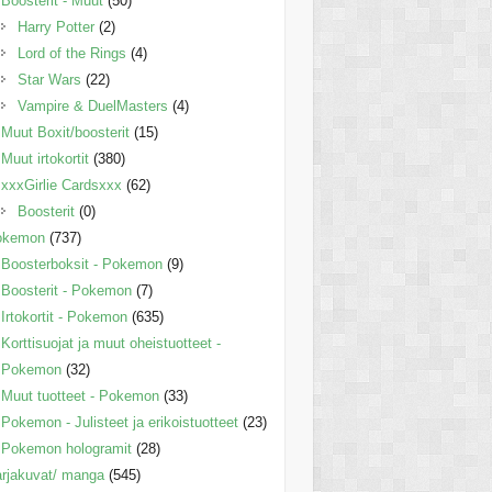
Boosterit - Muut
(50)
Harry Potter
(2)
Lord of the Rings
(4)
Star Wars
(22)
Vampire & DuelMasters
(4)
Muut Boxit/boosterit
(15)
Muut irtokortit
(380)
xxxGirlie Cardsxxx
(62)
Boosterit
(0)
okemon
(737)
Boosterboksit - Pokemon
(9)
Boosterit - Pokemon
(7)
Irtokortit - Pokemon
(635)
Korttisuojat ja muut oheistuotteet -
Pokemon
(32)
Muut tuotteet - Pokemon
(33)
Pokemon - Julisteet ja erikoistuotteet
(23)
Pokemon hologramit
(28)
rjakuvat/ manga
(545)