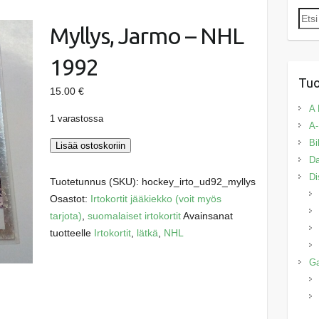
Etsi:
Myllys, Jarmo – NHL
1992
Tuo
15.00
€
A 
1 varastossa
A-
Bi
Myllys,
Lisää ostoskoriin
Da
Jarmo
Di
-
Tuotetunnus (SKU):
hockey_irto_ud92_myllys
NHL
Osastot:
Irtokortit jääkiekko (voit myös
1992
tarjota)
,
suomalaiset irtokortit
Avainsanat
määrä
tuotteelle
Irtokortit
,
lätkä
,
NHL
G