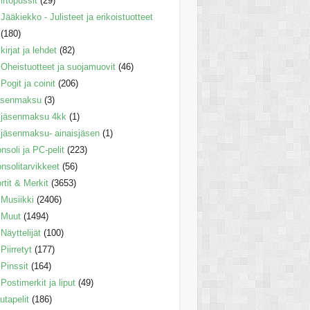
irtopussit
(29)
Jääkiekko - Julisteet ja erikoistuotteet
(180)
kirjat ja lehdet
(82)
Oheistuotteet ja suojamuovit
(46)
Pogit ja coinit
(206)
äsenmaksu
(3)
jäsenmaksu 4kk
(1)
jäsenmaksu- ainaisjäsen
(1)
nsoli ja PC-pelit
(223)
nsolitarvikkeet
(56)
rtit & Merkit
(3653)
Musiikki
(2406)
Muut
(1494)
Näyttelijät
(100)
Piirretyt
(177)
Pinssit
(164)
Postimerkit ja liput
(49)
utapelit
(186)