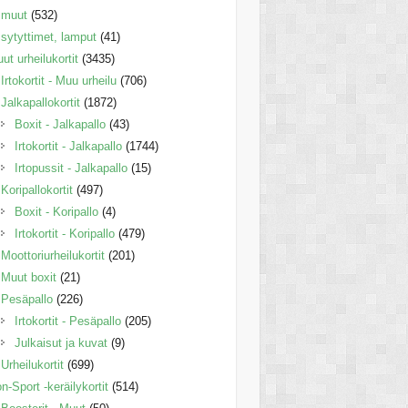
muut
(532)
sytyttimet, lamput
(41)
ut urheilukortit
(3435)
Irtokortit - Muu urheilu
(706)
Jalkapallokortit
(1872)
Boxit - Jalkapallo
(43)
Irtokortit - Jalkapallo
(1744)
Irtopussit - Jalkapallo
(15)
Koripallokortit
(497)
Boxit - Koripallo
(4)
Irtokortit - Koripallo
(479)
Moottoriurheilukortit
(201)
Muut boxit
(21)
Pesäpallo
(226)
Irtokortit - Pesäpallo
(205)
Julkaisut ja kuvat
(9)
Urheilukortit
(699)
n-Sport -keräilykortit
(514)