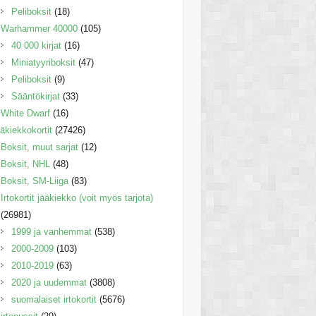
Peliboksit
(18)
Warhammer 40000
(105)
40 000 kirjat
(16)
Miniatyyriboksit
(47)
Peliboksit
(9)
Sääntökirjat
(33)
White Dwarf
(16)
äkiekkokortit
(27426)
Boksit, muut sarjat
(12)
Boksit, NHL
(48)
Boksit, SM-Liiga
(83)
Irtokortit jääkiekko (voit myös tarjota)
(26981)
1999 ja vanhemmat
(538)
2000-2009
(103)
2010-2019
(63)
2020 ja uudemmat
(3808)
suomalaiset irtokortit
(5676)