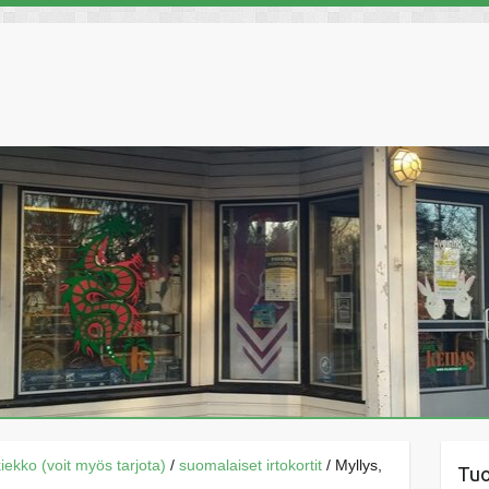
äkiekko (voit myös tarjota)
/
suomalaiset irtokortit
/ Myllys,
Tu