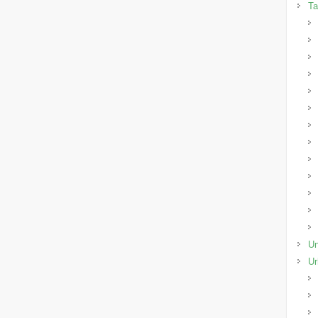
Ta
Un
Ur