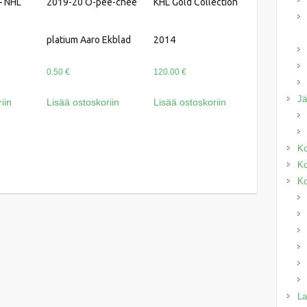
– NHL
2019-20 O-pee-chee
KHL Gold Collection
platium Aaro Ekblad
2014
0.50
€
120.00
€
J
iin
Lisää ostoskoriin
Lisää ostoskoriin
Ko
Ko
Ko
La