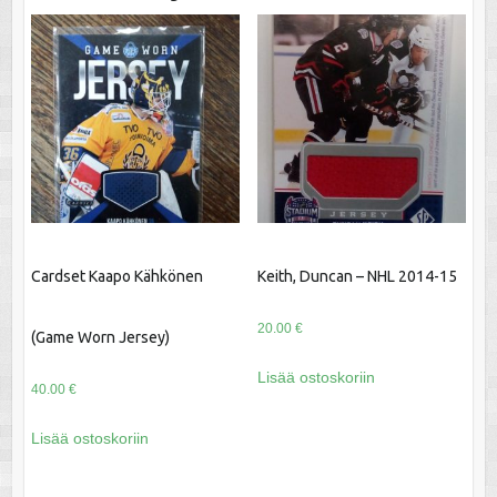
Cardset Kaapo Kähkönen
Keith, Duncan – NHL 2014-15
20.00
€
(Game Worn Jersey)
Lisää ostoskoriin
40.00
€
Lisää ostoskoriin