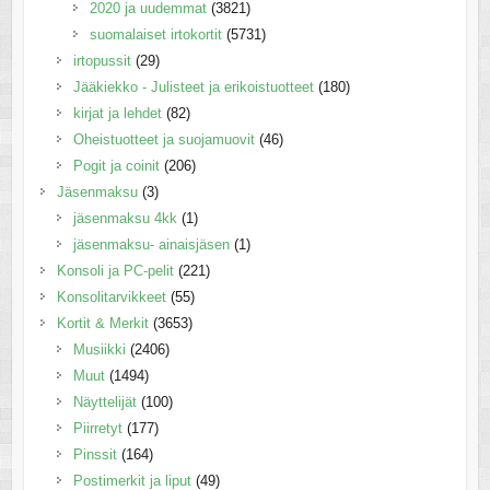
2020 ja uudemmat
(3821)
suomalaiset irtokortit
(5731)
irtopussit
(29)
Jääkiekko - Julisteet ja erikoistuotteet
(180)
kirjat ja lehdet
(82)
Oheistuotteet ja suojamuovit
(46)
Pogit ja coinit
(206)
Jäsenmaksu
(3)
jäsenmaksu 4kk
(1)
jäsenmaksu- ainaisjäsen
(1)
Konsoli ja PC-pelit
(221)
Konsolitarvikkeet
(55)
Kortit & Merkit
(3653)
Musiikki
(2406)
Muut
(1494)
Näyttelijät
(100)
Piirretyt
(177)
Pinssit
(164)
Postimerkit ja liput
(49)