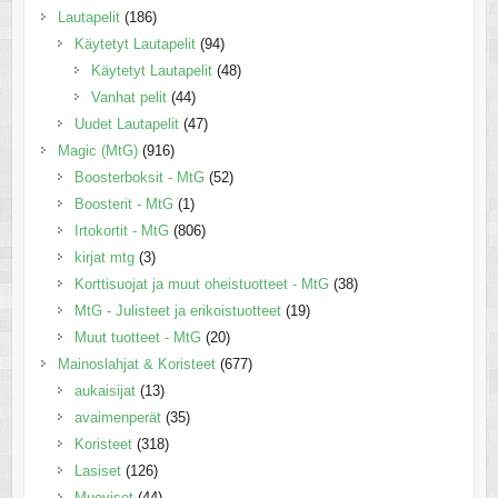
Lautapelit
(186)
Käytetyt Lautapelit
(94)
Käytetyt Lautapelit
(48)
Vanhat pelit
(44)
Uudet Lautapelit
(47)
Magic (MtG)
(916)
Boosterboksit - MtG
(52)
Boosterit - MtG
(1)
Irtokortit - MtG
(806)
kirjat mtg
(3)
Korttisuojat ja muut oheistuotteet - MtG
(38)
MtG - Julisteet ja erikoistuotteet
(19)
Muut tuotteet - MtG
(20)
Mainoslahjat & Koristeet
(677)
aukaisijat
(13)
avaimenperät
(35)
Koristeet
(318)
Lasiset
(126)
Muoviset
(44)