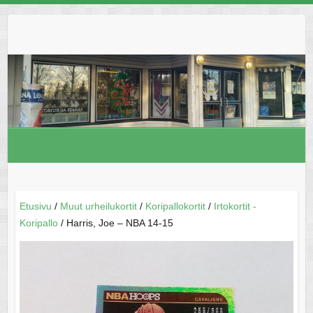
Skip
to
content
Etusivu
/
Muut urheilukortit
/
Koripallokortit
/
Irtokortit -
Koripallo
/ Harris, Joe – NBA 14-15