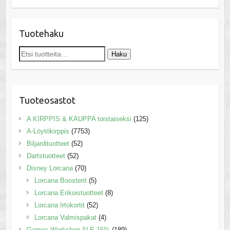
Tuotehaku
Etsi:
Haku
Tuoteosastot
A KIRPPIS & KAUPPA toistaiseksi
(125)
A-Löytökirppis
(7753)
Biljardituotteet
(52)
Dartstuotteet
(52)
Disney Lorcana
(70)
Lorcana Boosterit
(5)
Lorcana Erikoistuotteet
(8)
Lorcana Irtokortit
(52)
Lorcana Valmispakat
(4)
Games Workshop ALE 15%
(189)