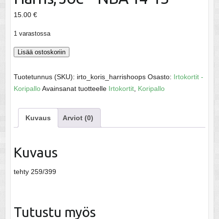
15.00
€
1 varastossa
Harris,
Lisää ostoskoriin
Joe
-
Tuotetunnus (SKU):
irto_koris_harrishoops
Osasto:
Irtokortit -
NBA
Koripallo
Avainsanat tuotteelle
Irtokortit
,
Koripallo
14-
15
Kuvaus
Arviot (0)
määrä
Kuvaus
tehty 259/399
Tutustu myös