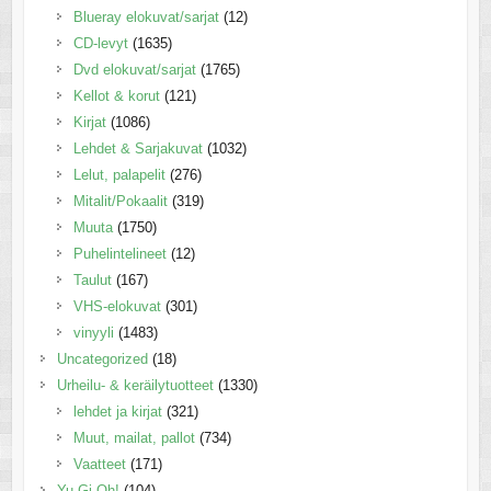
Blueray elokuvat/sarjat
(12)
CD-levyt
(1635)
Dvd elokuvat/sarjat
(1765)
Kellot & korut
(121)
Kirjat
(1086)
Lehdet & Sarjakuvat
(1032)
Lelut, palapelit
(276)
Mitalit/Pokaalit
(319)
Muuta
(1750)
Puhelintelineet
(12)
Taulut
(167)
VHS-elokuvat
(301)
vinyyli
(1483)
Uncategorized
(18)
Urheilu- & keräilytuotteet
(1330)
lehdet ja kirjat
(321)
Muut, mailat, pallot
(734)
Vaatteet
(171)
Yu-Gi-Oh!
(104)