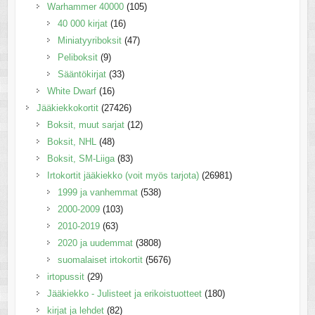
Warhammer 40000
(105)
40 000 kirjat
(16)
Miniatyyriboksit
(47)
Peliboksit
(9)
Sääntökirjat
(33)
White Dwarf
(16)
Jääkiekkokortit
(27426)
Boksit, muut sarjat
(12)
Boksit, NHL
(48)
Boksit, SM-Liiga
(83)
Irtokortit jääkiekko (voit myös tarjota)
(26981)
1999 ja vanhemmat
(538)
2000-2009
(103)
2010-2019
(63)
2020 ja uudemmat
(3808)
suomalaiset irtokortit
(5676)
irtopussit
(29)
Jääkiekko - Julisteet ja erikoistuotteet
(180)
kirjat ja lehdet
(82)