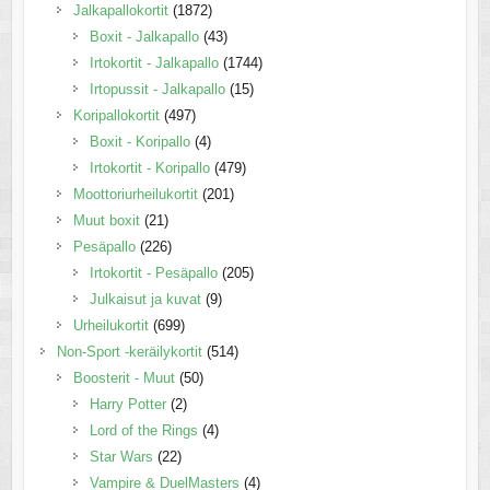
Jalkapallokortit
(1872)
Boxit - Jalkapallo
(43)
Irtokortit - Jalkapallo
(1744)
Irtopussit - Jalkapallo
(15)
Koripallokortit
(497)
Boxit - Koripallo
(4)
Irtokortit - Koripallo
(479)
Moottoriurheilukortit
(201)
Muut boxit
(21)
Pesäpallo
(226)
Irtokortit - Pesäpallo
(205)
Julkaisut ja kuvat
(9)
Urheilukortit
(699)
Non-Sport -keräilykortit
(514)
Boosterit - Muut
(50)
Harry Potter
(2)
Lord of the Rings
(4)
Star Wars
(22)
Vampire & DuelMasters
(4)