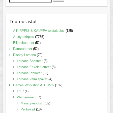
Tuoteosastot
A KIRPPIS & KAUPPA toistaiseksi
(125)
A-Löytökirppis
(7755)
Biljardituotteet
(52)
Dartstuotteet
(52)
Disney Lorcana
(70)
Lorcana Boosterit
(5)
Lorcana Erikoistuotteet
(8)
Lorcana Irtokortit
(52)
Lorcana Valmispakat
(4)
Games Workshop ALE 15%
(189)
LotR
(1)
Warhammer
(67)
Miniatyyriboksit
(32)
Peliboksit
(18)