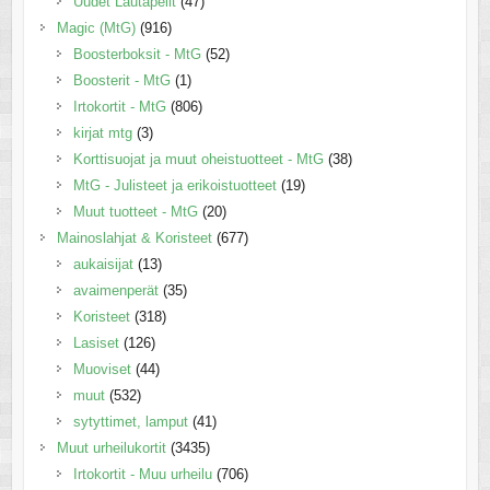
Uudet Lautapelit
(47)
Magic (MtG)
(916)
Boosterboksit - MtG
(52)
Boosterit - MtG
(1)
Irtokortit - MtG
(806)
kirjat mtg
(3)
Korttisuojat ja muut oheistuotteet - MtG
(38)
MtG - Julisteet ja erikoistuotteet
(19)
Muut tuotteet - MtG
(20)
Mainoslahjat & Koristeet
(677)
aukaisijat
(13)
avaimenperät
(35)
Koristeet
(318)
Lasiset
(126)
Muoviset
(44)
muut
(532)
sytyttimet, lamput
(41)
Muut urheilukortit
(3435)
Irtokortit - Muu urheilu
(706)