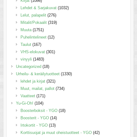
Kirjat
(1086)
Lehdet & Sarjakuvat
(1032)
Lelut, palapelit
(276)
Mitalit/Pokaalit
(319)
Muuta
(1751)
Puhelintelineet
(12)
Taulut
(167)
VHS-elokuvat
(301)
vinyyli
(1483)
Uncategorized
(18)
Urheilu- & keräilytuotteet
(1330)
lehdet ja kirjat
(321)
Muut, mailat, pallot
(734)
Vaatteet
(171)
Yu-Gi-Oh!
(104)
Boosterboksit - YGO
(18)
Boosterit - YGO
(14)
Irtokortit - YGO
(13)
Korttisuojat ja muut oheistuotteet - YGO
(42)