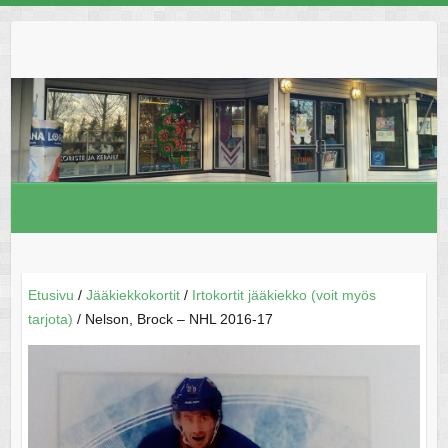
Skip
to
content
Etusivu
/
Jääkiekkokortit
/
Irtokortit jääkiekko (voit myös
tarjota)
/ Nelson, Brock – NHL 2016-17