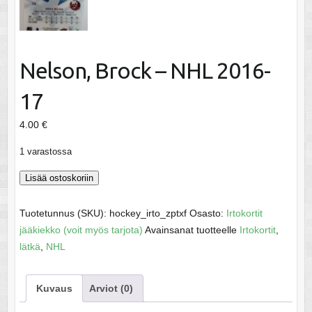
Nelson, Brock – NHL 2016-
17
4.00
€
1 varastossa
Nelson,
Lisää ostoskoriin
Brock
-
Tuotetunnus (SKU):
hockey_irto_zptxf
Osasto:
Irtokortit
NHL
jääkiekko (voit myös tarjota)
Avainsanat tuotteelle
Irtokortit
,
2016-
lätkä
,
NHL
17
määrä
Kuvaus
Arviot (0)