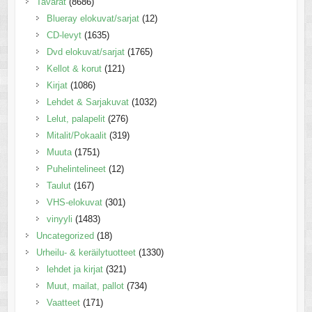
Tavarat
(8686)
Blueray elokuvat/sarjat
(12)
CD-levyt
(1635)
Dvd elokuvat/sarjat
(1765)
Kellot & korut
(121)
Kirjat
(1086)
Lehdet & Sarjakuvat
(1032)
Lelut, palapelit
(276)
Mitalit/Pokaalit
(319)
Muuta
(1751)
Puhelintelineet
(12)
Taulut
(167)
VHS-elokuvat
(301)
vinyyli
(1483)
Uncategorized
(18)
Urheilu- & keräilytuotteet
(1330)
lehdet ja kirjat
(321)
Muut, mailat, pallot
(734)
Vaatteet
(171)