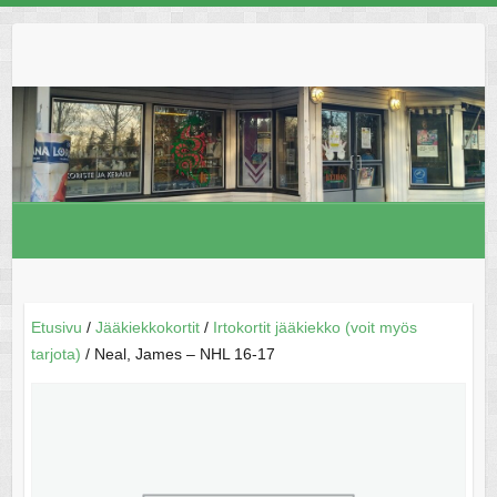
Skip
to
content
Etusivu
/
Jääkiekkokortit
/
Irtokortit jääkiekko (voit myös
tarjota)
/ Neal, James – NHL 16-17