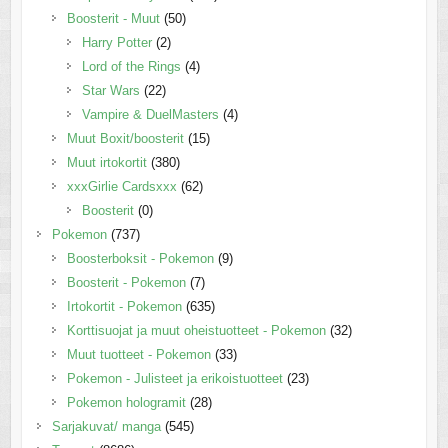
Boosterit - Muut
(50)
Harry Potter
(2)
Lord of the Rings
(4)
Star Wars
(22)
Vampire & DuelMasters
(4)
Muut Boxit/boosterit
(15)
Muut irtokortit
(380)
xxxGirlie Cardsxxx
(62)
Boosterit
(0)
Pokemon
(737)
Boosterboksit - Pokemon
(9)
Boosterit - Pokemon
(7)
Irtokortit - Pokemon
(635)
Korttisuojat ja muut oheistuotteet - Pokemon
(32)
Muut tuotteet - Pokemon
(33)
Pokemon - Julisteet ja erikoistuotteet
(23)
Pokemon hologramit
(28)
Sarjakuvat/ manga
(545)