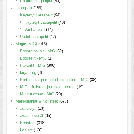
Postimerkit ja liput
(49)
Lautapelit
(186)
Käytetyt Lautapelit
(94)
Käytetyt Lautapelit
(48)
Vanhat pelit
(44)
Uudet Lautapelit
(47)
Magic (MtG)
(916)
Boosterboksit - MtG
(52)
Boosterit - MtG
(1)
Irtokortit - MtG
(806)
kirjat mtg
(3)
Korttisuojat ja muut oheistuotteet - MtG
(38)
MtG - Julisteet ja erikoistuotteet
(19)
Muut tuotteet - MtG
(20)
Mainoslahjat & Koristeet
(677)
aukaisijat
(13)
avaimenperät
(35)
Koristeet
(318)
Lasiset
(126)