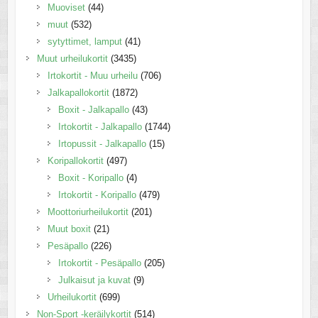
Muoviset
(44)
muut
(532)
sytyttimet, lamput
(41)
Muut urheilukortit
(3435)
Irtokortit - Muu urheilu
(706)
Jalkapallokortit
(1872)
Boxit - Jalkapallo
(43)
Irtokortit - Jalkapallo
(1744)
Irtopussit - Jalkapallo
(15)
Koripallokortit
(497)
Boxit - Koripallo
(4)
Irtokortit - Koripallo
(479)
Moottoriurheilukortit
(201)
Muut boxit
(21)
Pesäpallo
(226)
Irtokortit - Pesäpallo
(205)
Julkaisut ja kuvat
(9)
Urheilukortit
(699)
Non-Sport -keräilykortit
(514)