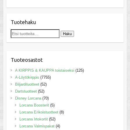
Tuotehaku
Etsi:
Haku
Tuoteosastot
A KIRPPIS & KAUPPA toistaiseksi
(125)
A-Löytökirppis
(7755)
Biljardituotteet
(52)
Dartstuotteet
(52)
Disney Lorcana
(70)
Lorcana Boosterit
(5)
Lorcana Erikoistuotteet
(8)
Lorcana Irtokortit
(52)
Lorcana Valmispakat
(4)