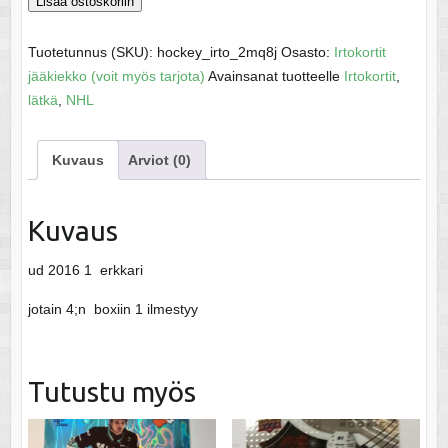
Neal,
Lisää ostoskoriin
James
-
Tuotetunnus (SKU):
hockey_irto_2mq8j
Osasto:
Irtokortit
NHL
jääkiekko (voit myös tarjota)
Avainsanat tuotteelle
Irtokortit
,
16-
lätkä
,
NHL
17
määrä
Kuvaus
Arviot (0)
Kuvaus
ud 2016 1 erkkari
jotain 4;n boxiin 1 ilmestyy
Tutustu myös