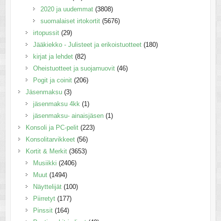
2020 ja uudemmat
(3808)
suomalaiset irtokortit
(5676)
irtopussit
(29)
Jääkiekko - Julisteet ja erikoistuotteet
(180)
kirjat ja lehdet
(82)
Oheistuotteet ja suojamuovit
(46)
Pogit ja coinit
(206)
Jäsenmaksu
(3)
jäsenmaksu 4kk
(1)
jäsenmaksu- ainaisjäsen
(1)
Konsoli ja PC-pelit
(223)
Konsolitarvikkeet
(56)
Kortit & Merkit
(3653)
Musiikki
(2406)
Muut
(1494)
Näyttelijät
(100)
Piirretyt
(177)
Pinssit
(164)