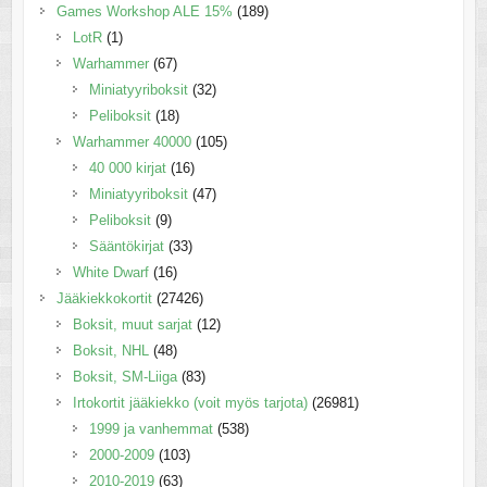
Games Workshop ALE 15%
(189)
LotR
(1)
Warhammer
(67)
Miniatyyriboksit
(32)
Peliboksit
(18)
Warhammer 40000
(105)
40 000 kirjat
(16)
Miniatyyriboksit
(47)
Peliboksit
(9)
Sääntökirjat
(33)
White Dwarf
(16)
Jääkiekkokortit
(27426)
Boksit, muut sarjat
(12)
Boksit, NHL
(48)
Boksit, SM-Liiga
(83)
Irtokortit jääkiekko (voit myös tarjota)
(26981)
1999 ja vanhemmat
(538)
2000-2009
(103)
2010-2019
(63)