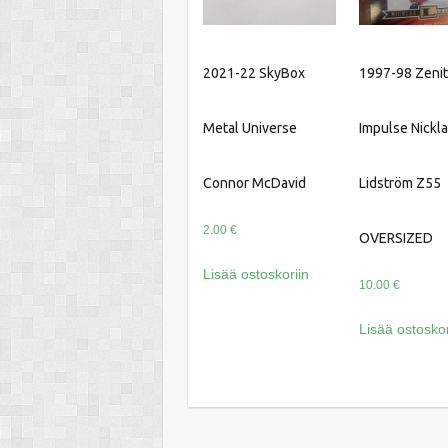
2021-22 SkyBox
1997-98 Zeni
Metal Universe
Impulse Nickl
Connor McDavid
Lidström Z55
2.00
€
OVERSIZED
Lisää ostoskoriin
10.00
€
Lisää ostoskor