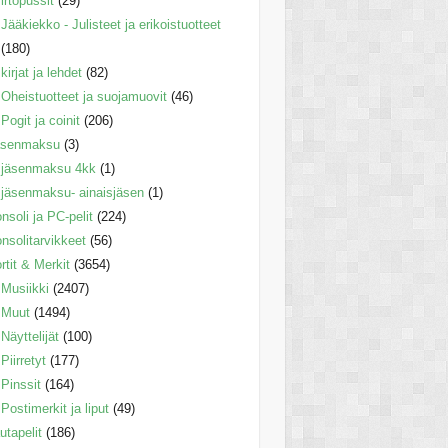
irtopussit
(29)
Jääkiekko - Julisteet ja erikoistuotteet
(180)
kirjat ja lehdet
(82)
Oheistuotteet ja suojamuovit
(46)
Pogit ja coinit
(206)
äsenmaksu
(3)
jäsenmaksu 4kk
(1)
jäsenmaksu- ainaisjäsen
(1)
nsoli ja PC-pelit
(224)
nsolitarvikkeet
(56)
rtit & Merkit
(3654)
Musiikki
(2407)
Muut
(1494)
Näyttelijät
(100)
Piirretyt
(177)
Pinssit
(164)
Postimerkit ja liput
(49)
utapelit
(186)