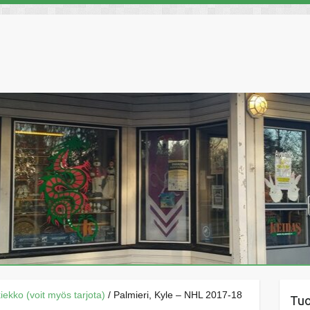
äkiekko (voit myös tarjota)
/ Palmieri, Kyle – NHL 2017-18
Tu