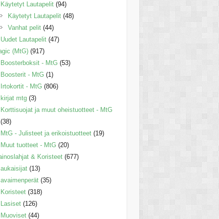
Käytetyt Lautapelit
(94)
Käytetyt Lautapelit
(48)
Vanhat pelit
(44)
Uudet Lautapelit
(47)
gic (MtG)
(917)
Boosterboksit - MtG
(53)
Boosterit - MtG
(1)
Irtokortit - MtG
(806)
kirjat mtg
(3)
Korttisuojat ja muut oheistuotteet - MtG
(38)
MtG - Julisteet ja erikoistuotteet
(19)
Muut tuotteet - MtG
(20)
inoslahjat & Koristeet
(677)
aukaisijat
(13)
avaimenperät
(35)
Koristeet
(318)
Lasiset
(126)
Muoviset
(44)