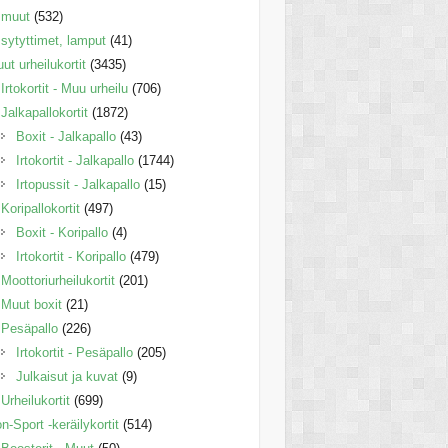
muut
(532)
sytyttimet, lamput
(41)
ut urheilukortit
(3435)
Irtokortit - Muu urheilu
(706)
Jalkapallokortit
(1872)
Boxit - Jalkapallo
(43)
Irtokortit - Jalkapallo
(1744)
Irtopussit - Jalkapallo
(15)
Koripallokortit
(497)
Boxit - Koripallo
(4)
Irtokortit - Koripallo
(479)
Moottoriurheilukortit
(201)
Muut boxit
(21)
Pesäpallo
(226)
Irtokortit - Pesäpallo
(205)
Julkaisut ja kuvat
(9)
Urheilukortit
(699)
n-Sport -keräilykortit
(514)