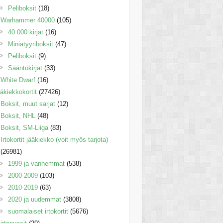
Peliboksit
(18)
Warhammer 40000
(105)
40 000 kirjat
(16)
Miniatyyriboksit
(47)
Peliboksit
(9)
Sääntökirjat
(33)
White Dwarf
(16)
äkiekkokortit
(27426)
Boksit, muut sarjat
(12)
Boksit, NHL
(48)
Boksit, SM-Liiga
(83)
Irtokortit jääkiekko (voit myös tarjota)
(26981)
1999 ja vanhemmat
(538)
2000-2009
(103)
2010-2019
(63)
2020 ja uudemmat
(3808)
suomalaiset irtokortit
(5676)