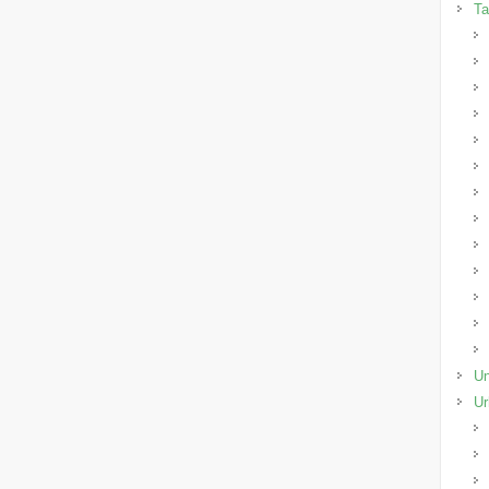
Ta
Un
Ur