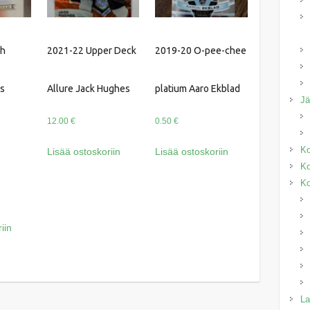
th
2021-22 Upper Deck
2019-20 O-pee-chee
as
Allure Jack Hughes
platium Aaro Ekblad
J
12.00
€
0.50
€
Ko
Lisää ostoskoriin
Lisää ostoskoriin
Ko
Ko
iin
La