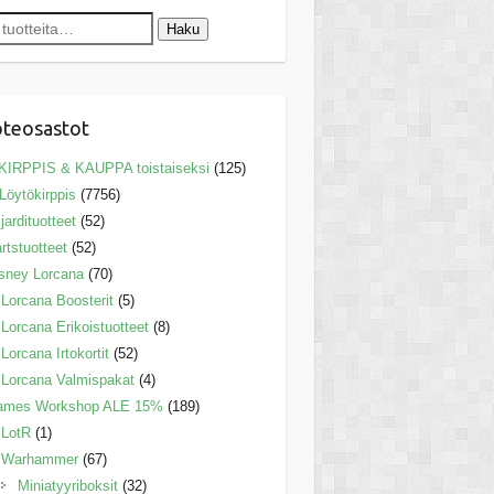
Haku
teosastot
KIRPPIS & KAUPPA toistaiseksi
(125)
Löytökirppis
(7756)
ljardituotteet
(52)
rtstuotteet
(52)
sney Lorcana
(70)
Lorcana Boosterit
(5)
Lorcana Erikoistuotteet
(8)
Lorcana Irtokortit
(52)
Lorcana Valmispakat
(4)
ames Workshop ALE 15%
(189)
LotR
(1)
Warhammer
(67)
Miniatyyriboksit
(32)