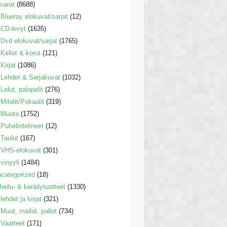
varat
(8688)
Blueray elokuvat/sarjat
(12)
CD-levyt
(1635)
Dvd elokuvat/sarjat
(1765)
Kellot & korut
(121)
Kirjat
(1086)
Lehdet & Sarjakuvat
(1032)
Lelut, palapelit
(276)
Mitalit/Pokaalit
(319)
Muuta
(1752)
Puhelintelineet
(12)
Taulut
(167)
VHS-elokuvat
(301)
vinyyli
(1484)
categorized
(18)
heilu- & keräilytuotteet
(1330)
lehdet ja kirjat
(321)
Muut, mailat, pallot
(734)
Vaatteet
(171)