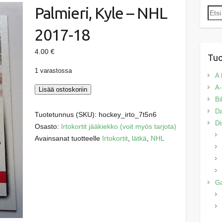
Palmieri, Kyle – NHL
Etsi:
2017-18
4.00
€
Tuo
1 varastossa
A 
A-
Palmieri,
Lisää ostoskoriin
Bi
Kyle
Da
-
Tuotetunnus (SKU):
hockey_irto_7t5n6
Di
NHL
Osasto:
Irtokortit jääkiekko (voit myös tarjota)
2017-
Avainsanat tuotteelle
Irtokortit
,
lätkä
,
NHL
18
määrä
G