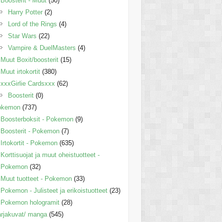
Boosterit - Muut
(50)
Harry Potter
(2)
Lord of the Rings
(4)
Star Wars
(22)
Vampire & DuelMasters
(4)
Muut Boxit/boosterit
(15)
Muut irtokortit
(380)
xxxGirlie Cardsxxx
(62)
Boosterit
(0)
okemon
(737)
Boosterboksit - Pokemon
(9)
Boosterit - Pokemon
(7)
Irtokortit - Pokemon
(635)
Korttisuojat ja muut oheistuotteet -
Pokemon
(32)
Muut tuotteet - Pokemon
(33)
Pokemon - Julisteet ja erikoistuotteet
(23)
Pokemon hologramit
(28)
rjakuvat/ manga
(545)