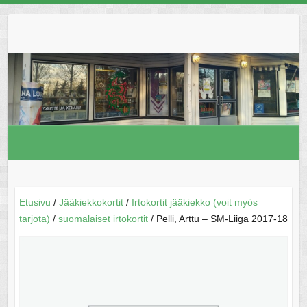
Skip
to
content
Etusivu
/
Jääkiekkokortit
/
Irtokortit jääkiekko (voit myös
tarjota)
/
suomalaiset irtokortit
/ Pelli, Arttu – SM-Liiga 2017-18