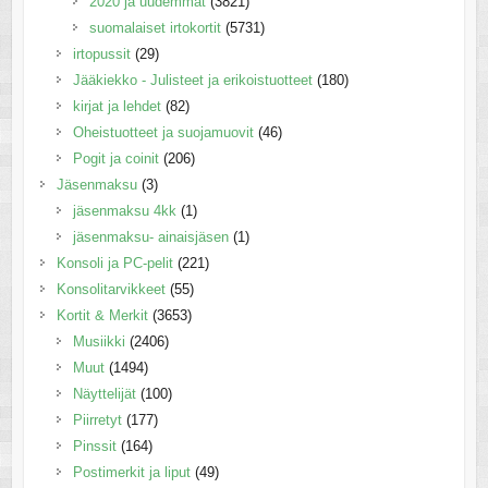
2020 ja uudemmat
(3821)
suomalaiset irtokortit
(5731)
irtopussit
(29)
Jääkiekko - Julisteet ja erikoistuotteet
(180)
kirjat ja lehdet
(82)
Oheistuotteet ja suojamuovit
(46)
Pogit ja coinit
(206)
Jäsenmaksu
(3)
jäsenmaksu 4kk
(1)
jäsenmaksu- ainaisjäsen
(1)
Konsoli ja PC-pelit
(221)
Konsolitarvikkeet
(55)
Kortit & Merkit
(3653)
Musiikki
(2406)
Muut
(1494)
Näyttelijät
(100)
Piirretyt
(177)
Pinssit
(164)
Postimerkit ja liput
(49)