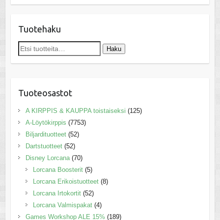
Tuotehaku
Etsi:
Haku
Tuoteosastot
A KIRPPIS & KAUPPA toistaiseksi
(125)
A-Löytökirppis
(7753)
Biljardituotteet
(52)
Dartstuotteet
(52)
Disney Lorcana
(70)
Lorcana Boosterit
(5)
Lorcana Erikoistuotteet
(8)
Lorcana Irtokortit
(52)
Lorcana Valmispakat
(4)
Games Workshop ALE 15%
(189)