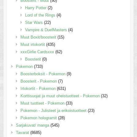
Boosterit - Muut
(50)
Harry Potter
(2)
Lord of the Rings
(4)
Star Wars
(22)
Vampire & DuelMasters
(4)
Muut Boxit/boosterit
(15)
Muut irtokortit
(435)
xxxGirlie Cardsxxx
(62)
Boosterit
(0)
Pokemon
(733)
Boosterboksit - Pokemon
(9)
Boosterit - Pokemon
(7)
Irtokortit - Pokemon
(631)
Korttisuojat ja muut oheistuotteet - Pokemon
(32)
Muut tuotteet - Pokemon
(33)
Pokemon - Julisteet ja erikoistuotteet
(23)
Pokemon hologramit
(28)
Sarjakuvat/ manga
(545)
Tavarat
(8685)