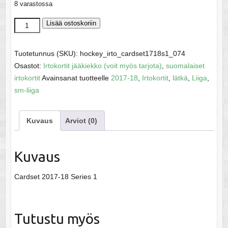
8 varastossa
Pelli,
Lisää ostoskoriin
Arttu
-
Tuotetunnus (SKU):
hockey_irto_cardset1718s1_074
SM-
Osastot:
Irtokortit jääkiekko (voit myös tarjota)
,
suomalaiset
Liiga
irtokortit
Avainsanat tuotteelle
2017-18
,
Irtokortit
,
lätkä
,
Liiga
,
2017-
sm-liiga
18
määrä
Kuvaus
Arviot (0)
Kuvaus
Cardset 2017-18 Series 1
Tutustu myös