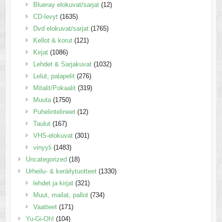
Blueray elokuvat/sarjat
(12)
CD-levyt
(1635)
Dvd elokuvat/sarjat
(1765)
Kellot & korut
(121)
Kirjat
(1086)
Lehdet & Sarjakuvat
(1032)
Lelut, palapelit
(276)
Mitalit/Pokaalit
(319)
Muuta
(1750)
Puhelintelineet
(12)
Taulut
(167)
VHS-elokuvat
(301)
vinyyli
(1483)
Uncategorized
(18)
Urheilu- & keräilytuotteet
(1330)
lehdet ja kirjat
(321)
Muut, mailat, pallot
(734)
Vaatteet
(171)
Yu-Gi-Oh!
(104)