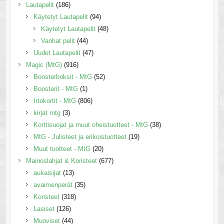
Lautapelit
(186)
Käytetyt Lautapelit
(94)
Käytetyt Lautapelit
(48)
Vanhat pelit
(44)
Uudet Lautapelit
(47)
Magic (MtG)
(916)
Boosterboksit - MtG
(52)
Boosterit - MtG
(1)
Irtokortit - MtG
(806)
kirjat mtg
(3)
Korttisuojat ja muut oheistuotteet - MtG
(38)
MtG - Julisteet ja erikoistuotteet
(19)
Muut tuotteet - MtG
(20)
Mainoslahjat & Koristeet
(677)
aukaisijat
(13)
avaimenperät
(35)
Koristeet
(318)
Lasiset
(126)
Muoviset
(44)