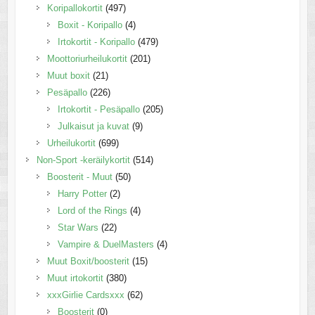
Koripallokortit
(497)
Boxit - Koripallo
(4)
Irtokortit - Koripallo
(479)
Moottoriurheilukortit
(201)
Muut boxit
(21)
Pesäpallo
(226)
Irtokortit - Pesäpallo
(205)
Julkaisut ja kuvat
(9)
Urheilukortit
(699)
Non-Sport -keräilykortit
(514)
Boosterit - Muut
(50)
Harry Potter
(2)
Lord of the Rings
(4)
Star Wars
(22)
Vampire & DuelMasters
(4)
Muut Boxit/boosterit
(15)
Muut irtokortit
(380)
xxxGirlie Cardsxxx
(62)
Boosterit
(0)