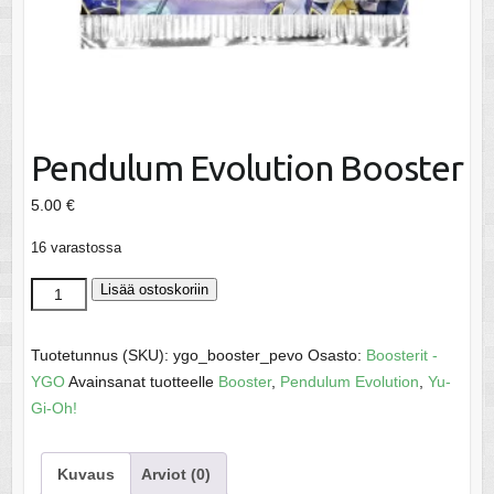
Pendulum Evolution Booster
5.00
€
16 varastossa
Pendulum
Lisää ostoskoriin
Evolution
Booster
Tuotetunnus (SKU):
ygo_booster_pevo
Osasto:
Boosterit -
määrä
YGO
Avainsanat tuotteelle
Booster
,
Pendulum Evolution
,
Yu-
Gi-Oh!
Kuvaus
Arviot (0)