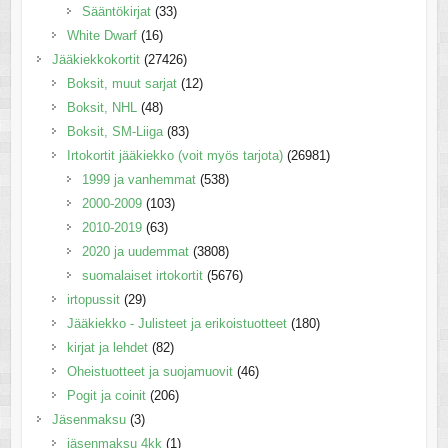
Sääntökirjat
(33)
White Dwarf
(16)
Jääkiekkokortit
(27426)
Boksit, muut sarjat
(12)
Boksit, NHL
(48)
Boksit, SM-Liiga
(83)
Irtokortit jääkiekko (voit myös tarjota)
(26981)
1999 ja vanhemmat
(538)
2000-2009
(103)
2010-2019
(63)
2020 ja uudemmat
(3808)
suomalaiset irtokortit
(5676)
irtopussit
(29)
Jääkiekko - Julisteet ja erikoistuotteet
(180)
kirjat ja lehdet
(82)
Oheistuotteet ja suojamuovit
(46)
Pogit ja coinit
(206)
Jäsenmaksu
(3)
jäsenmaksu 4kk
(1)