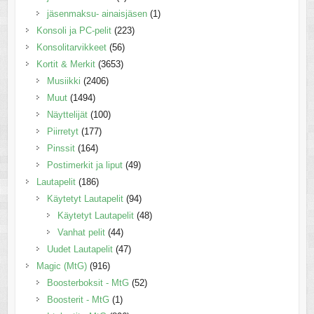
jäsenmaksu- ainaisjäsen
(1)
Konsoli ja PC-pelit
(223)
Konsolitarvikkeet
(56)
Kortit & Merkit
(3653)
Musiikki
(2406)
Muut
(1494)
Näyttelijät
(100)
Piirretyt
(177)
Pinssit
(164)
Postimerkit ja liput
(49)
Lautapelit
(186)
Käytetyt Lautapelit
(94)
Käytetyt Lautapelit
(48)
Vanhat pelit
(44)
Uudet Lautapelit
(47)
Magic (MtG)
(916)
Boosterboksit - MtG
(52)
Boosterit - MtG
(1)