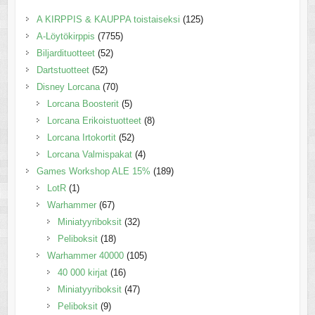
A KIRPPIS & KAUPPA toistaiseksi
(125)
A-Löytökirppis
(7755)
Biljardituotteet
(52)
Dartstuotteet
(52)
Disney Lorcana
(70)
Lorcana Boosterit
(5)
Lorcana Erikoistuotteet
(8)
Lorcana Irtokortit
(52)
Lorcana Valmispakat
(4)
Games Workshop ALE 15%
(189)
LotR
(1)
Warhammer
(67)
Miniatyyriboksit
(32)
Peliboksit
(18)
Warhammer 40000
(105)
40 000 kirjat
(16)
Miniatyyriboksit
(47)
Peliboksit
(9)