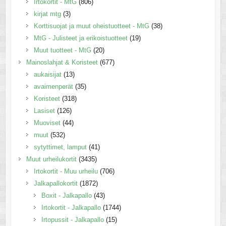
Irtokortit - MtG
(806)
kirjat mtg
(3)
Korttisuojat ja muut oheistuotteet - MtG
(38)
MtG - Julisteet ja erikoistuotteet
(19)
Muut tuotteet - MtG
(20)
Mainoslahjat & Koristeet
(677)
aukaisijat
(13)
avaimenperät
(35)
Koristeet
(318)
Lasiset
(126)
Muoviset
(44)
muut
(532)
sytyttimet, lamput
(41)
Muut urheilukortit
(3435)
Irtokortit - Muu urheilu
(706)
Jalkapallokortit
(1872)
Boxit - Jalkapallo
(43)
Irtokortit - Jalkapallo
(1744)
Irtopussit - Jalkapallo
(15)