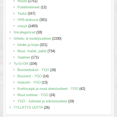
Muuta
(1751)
Puhelintelineet
(12)
Taulut
(167)
VHS-elokuvat
(301)
vinyyli
(1483)
Uncategorized
(18)
Urheilu- & keräilytuotteet
(1330)
lehdet ja kirjat
(321)
Muut, mailat, pallot
(734)
Vaatteet
(171)
Yu-Gi-Oh!
(104)
Boosterboksit - YGO
(18)
Boosterit - YGO
(14)
Irtokortit - YGO
(13)
Korttisuojat ja muut oheistuotteet - YGO
(42)
Muut tuotteet - YGO
(24)
YGO - Julisteet ja erikoistuotteet
(19)
YYLLÄTYS UUTTA
(26)