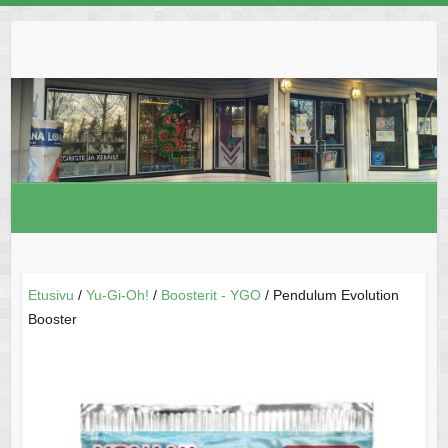
Skip
to
content
Etusivu
/
Yu-Gi-Oh!
/
Boosterit - YGO
/ Pendulum Evolution
Booster