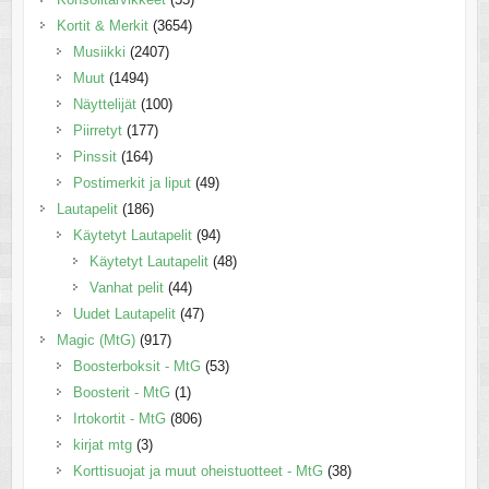
Kortit & Merkit
(3654)
Musiikki
(2407)
Muut
(1494)
Näyttelijät
(100)
Piirretyt
(177)
Pinssit
(164)
Postimerkit ja liput
(49)
Lautapelit
(186)
Käytetyt Lautapelit
(94)
Käytetyt Lautapelit
(48)
Vanhat pelit
(44)
Uudet Lautapelit
(47)
Magic (MtG)
(917)
Boosterboksit - MtG
(53)
Boosterit - MtG
(1)
Irtokortit - MtG
(806)
kirjat mtg
(3)
Korttisuojat ja muut oheistuotteet - MtG
(38)