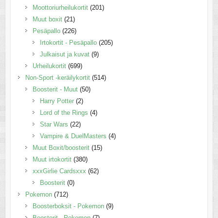
Moottoriurheilukortit
(201)
Muut boxit
(21)
Pesäpallo
(226)
Irtokortit - Pesäpallo
(205)
Julkaisut ja kuvat
(9)
Urheilukortit
(699)
Non-Sport -keräilykortit
(514)
Boosterit - Muut
(50)
Harry Potter
(2)
Lord of the Rings
(4)
Star Wars
(22)
Vampire & DuelMasters
(4)
Muut Boxit/boosterit
(15)
Muut irtokortit
(380)
xxxGirlie Cardsxxx
(62)
Boosterit
(0)
Pokemon
(712)
Boosterboksit - Pokemon
(9)
Boosterit - Pokemon
(7)