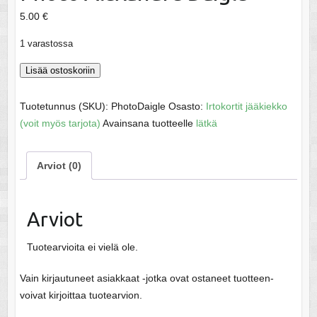
5.00
€
1 varastossa
Photo
Lisää ostoskoriin
Alexandre
Daigle
Tuotetunnus (SKU):
PhotoDaigle
Osasto:
Irtokortit jääkiekko
määrä
(voit myös tarjota)
Avainsana tuotteelle
lätkä
Arviot (0)
Arviot
Tuotearvioita ei vielä ole.
Vain kirjautuneet asiakkaat -jotka ovat ostaneet tuotteen-
voivat kirjoittaa tuotearvion.