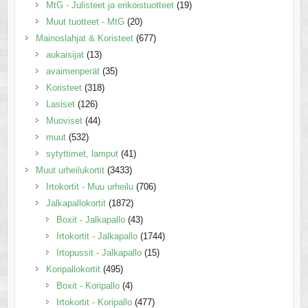
MtG - Julisteet ja erikoistuotteet
(19)
Muut tuotteet - MtG
(20)
Mainoslahjat & Koristeet
(677)
aukaisijat
(13)
avaimenperät
(35)
Koristeet
(318)
Lasiset
(126)
Muoviset
(44)
muut
(532)
sytyttimet, lamput
(41)
Muut urheilukortit
(3433)
Irtokortit - Muu urheilu
(706)
Jalkapallokortit
(1872)
Boxit - Jalkapallo
(43)
Irtokortit - Jalkapallo
(1744)
Irtopussit - Jalkapallo
(15)
Koripallokortit
(495)
Boxit - Koripallo
(4)
Irtokortit - Koripallo
(477)