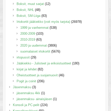
Boksit, muut sarjat
(12)
Boksit, NHL
(48)
Boksit, SM-Liiga
(83)
Irtokortit jääkiekko (voit myös tarjota)
(26978)
1999 ja vanhemmat
(538)
2000-2009
(103)
2010-2019
(63)
2020 ja uudemmat
(3806)
suomalaiset irtokortit
(5676)
irtopussit
(29)
Jääkiekko - Julisteet ja erikoistuotteet
(180)
kirjat ja lehdet
(82)
Oheistuotteet ja suojamuovit
(46)
Pogit ja coinit
(206)
Jäsenmaksu
(3)
jäsenmaksu 4kk
(1)
jäsenmaksu- ainaisjäsen
(1)
Konsoli ja PC-pelit
(224)
Konsolitarvikkeet
(55)