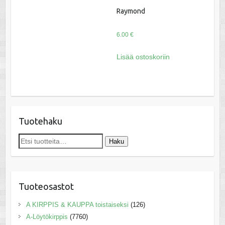
Raymond
6.00
€
Lisää ostoskoriin
Tuotehaku
Etsi:
Haku
Tuoteosastot
A KIRPPIS & KAUPPA toistaiseksi
(126)
A-Löytökirppis
(7760)