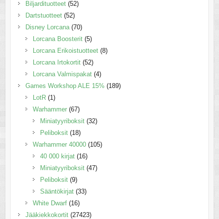
Biljardituotteet
(52)
Dartstuotteet
(52)
Disney Lorcana
(70)
Lorcana Boosterit
(5)
Lorcana Erikoistuotteet
(8)
Lorcana Irtokortit
(52)
Lorcana Valmispakat
(4)
Games Workshop ALE 15%
(189)
LotR
(1)
Warhammer
(67)
Miniatyyriboksit
(32)
Peliboksit
(18)
Warhammer 40000
(105)
40 000 kirjat
(16)
Miniatyyriboksit
(47)
Peliboksit
(9)
Sääntökirjat
(33)
White Dwarf
(16)
Jääkiekkokortit
(27423)