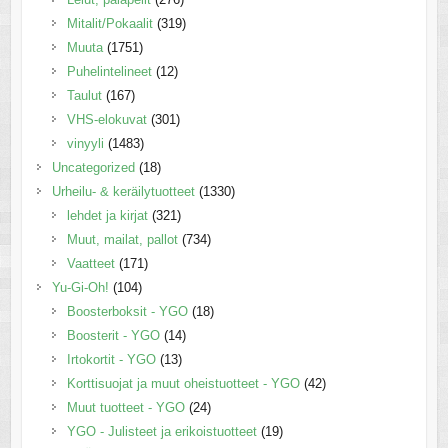
Mitalit/Pokaalit
(319)
Muuta
(1751)
Puhelintelineet
(12)
Taulut
(167)
VHS-elokuvat
(301)
vinyyli
(1483)
Uncategorized
(18)
Urheilu- & keräilytuotteet
(1330)
lehdet ja kirjat
(321)
Muut, mailat, pallot
(734)
Vaatteet
(171)
Yu-Gi-Oh!
(104)
Boosterboksit - YGO
(18)
Boosterit - YGO
(14)
Irtokortit - YGO
(13)
Korttisuojat ja muut oheistuotteet - YGO
(42)
Muut tuotteet - YGO
(24)
YGO - Julisteet ja erikoistuotteet
(19)