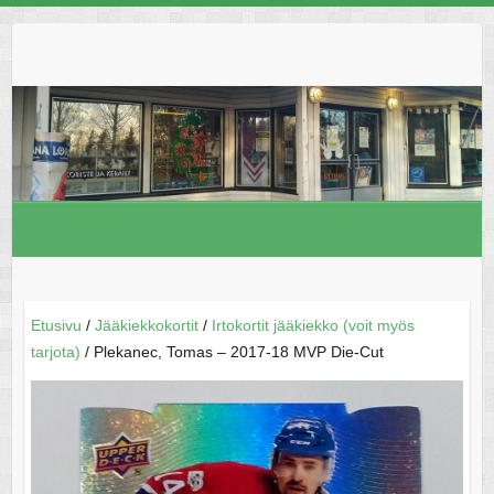
Skip
to
content
Etusivu
/
Jääkiekkokortit
/
Irtokortit jääkiekko (voit myös
tarjota)
/ Plekanec, Tomas – 2017-18 MVP Die-Cut