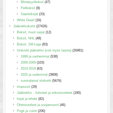
Miniatyyriboksit
(47)
Peliboksit
(9)
Sääntökirjat
(33)
White Dwarf
(16)
Jääkiekkokortit
(27426)
Boksit, muut sarjat
(12)
Boksit, NHL
(48)
Boksit, SM-Liiga
(83)
Irtokortit jääkiekko (voit myös tarjota)
(26981)
1999 ja vanhemmat
(538)
2000-2009
(103)
2010-2019
(63)
2020 ja uudemmat
(3808)
suomalaiset irtokortit
(5676)
irtopussit
(29)
Jääkiekko - Julisteet ja erikoistuotteet
(180)
kirjat ja lehdet
(82)
Oheistuotteet ja suojamuovit
(46)
Pogit ja coinit
(206)