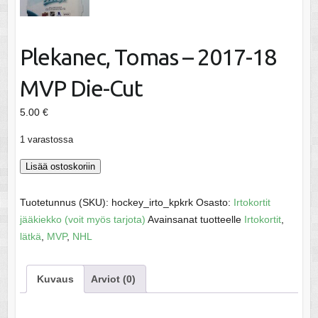
Plekanec, Tomas – 2017-18
MVP Die-Cut
5.00
€
1 varastossa
Plekanec,
Lisää ostoskoriin
Tomas
-
Tuotetunnus (SKU):
hockey_irto_kpkrk
Osasto:
Irtokortit
2017-
jääkiekko (voit myös tarjota)
Avainsanat tuotteelle
Irtokortit
,
18
lätkä
,
MVP
,
NHL
MVP
Die-
Kuvaus
Arviot (0)
Cut
määrä