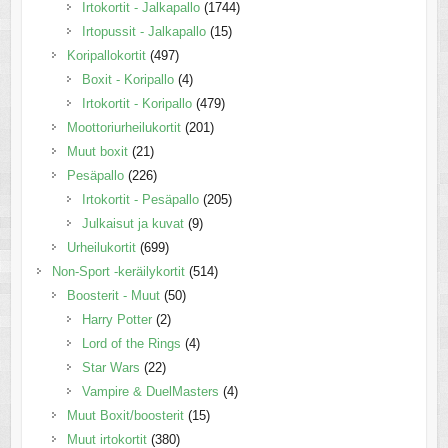
Irtokortit - Jalkapallo
(1744)
Irtopussit - Jalkapallo
(15)
Koripallokortit
(497)
Boxit - Koripallo
(4)
Irtokortit - Koripallo
(479)
Moottoriurheilukortit
(201)
Muut boxit
(21)
Pesäpallo
(226)
Irtokortit - Pesäpallo
(205)
Julkaisut ja kuvat
(9)
Urheilukortit
(699)
Non-Sport -keräilykortit
(514)
Boosterit - Muut
(50)
Harry Potter
(2)
Lord of the Rings
(4)
Star Wars
(22)
Vampire & DuelMasters
(4)
Muut Boxit/boosterit
(15)
Muut irtokortit
(380)