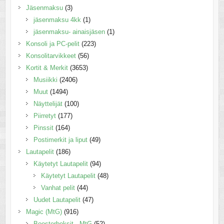
Jäsenmaksu
(3)
jäsenmaksu 4kk
(1)
jäsenmaksu- ainaisjäsen
(1)
Konsoli ja PC-pelit
(223)
Konsolitarvikkeet
(56)
Kortit & Merkit
(3653)
Musiikki
(2406)
Muut
(1494)
Näyttelijät
(100)
Piirretyt
(177)
Pinssit
(164)
Postimerkit ja liput
(49)
Lautapelit
(186)
Käytetyt Lautapelit
(94)
Käytetyt Lautapelit
(48)
Vanhat pelit
(44)
Uudet Lautapelit
(47)
Magic (MtG)
(916)
Boosterboksit - MtG
(52)