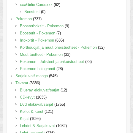
xxxGirlie Cardsxxx
(62)
Boosterit
(0)
Pokemon
(737)
Boosterboksit - Pokemon
(9)
Boosterit - Pokemon
(7)
Irtokortit - Pokemon
(635)
Korttisuojat ja muut oheistuotteet - Pokemon
(32)
Muut tuotteet - Pokemon
(33)
Pokemon - Julisteet ja erikoistuotteet
(23)
Pokemon hologramit
(28)
Sarjakuvat/ manga
(545)
Tavarat
(8686)
Blueray elokuvat/sarjat
(12)
CD-levyt
(1635)
Dvd elokuvat/sarjat
(1765)
Kellot & korut
(121)
Kirjat
(1086)
Lehdet & Sarjakuvat
(1032)
Lelut, palapelit
(276)