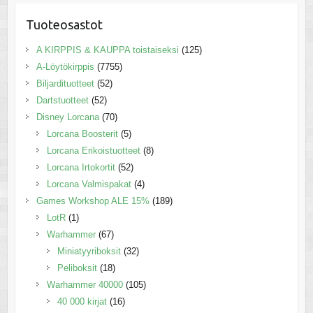
Tuoteosastot
A KIRPPIS & KAUPPA toistaiseksi
(125)
A-Löytökirppis
(7755)
Biljardituotteet
(52)
Dartstuotteet
(52)
Disney Lorcana
(70)
Lorcana Boosterit
(5)
Lorcana Erikoistuotteet
(8)
Lorcana Irtokortit
(52)
Lorcana Valmispakat
(4)
Games Workshop ALE 15%
(189)
LotR
(1)
Warhammer
(67)
Miniatyyriboksit
(32)
Peliboksit
(18)
Warhammer 40000
(105)
40 000 kirjat
(16)