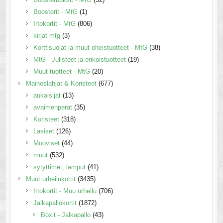
Boosterit - MtG
(1)
Irtokortit - MtG
(806)
kirjat mtg
(3)
Korttisuojat ja muut oheistuotteet - MtG
(38)
MtG - Julisteet ja erikoistuotteet
(19)
Muut tuotteet - MtG
(20)
Mainoslahjat & Koristeet
(677)
aukaisijat
(13)
avaimenperät
(35)
Koristeet
(318)
Lasiset
(126)
Muoviset
(44)
muut
(532)
sytyttimet, lamput
(41)
Muut urheilukortit
(3435)
Irtokortit - Muu urheilu
(706)
Jalkapallokortit
(1872)
Boxit - Jalkapallo
(43)