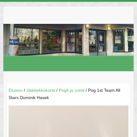
Skip
to
content
Etusivu
/
Jääkiekkokortit
/
Pogit ja coinit
/ Pog 1st Team All
Stars Dominik Hasek