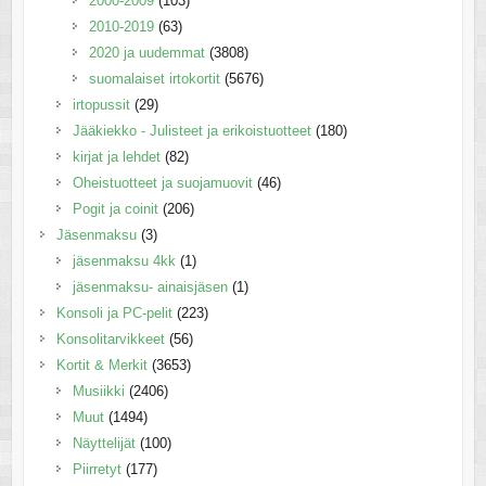
2000-2009
(103)
2010-2019
(63)
2020 ja uudemmat
(3808)
suomalaiset irtokortit
(5676)
irtopussit
(29)
Jääkiekko - Julisteet ja erikoistuotteet
(180)
kirjat ja lehdet
(82)
Oheistuotteet ja suojamuovit
(46)
Pogit ja coinit
(206)
Jäsenmaksu
(3)
jäsenmaksu 4kk
(1)
jäsenmaksu- ainaisjäsen
(1)
Konsoli ja PC-pelit
(223)
Konsolitarvikkeet
(56)
Kortit & Merkit
(3653)
Musiikki
(2406)
Muut
(1494)
Näyttelijät
(100)
Piirretyt
(177)