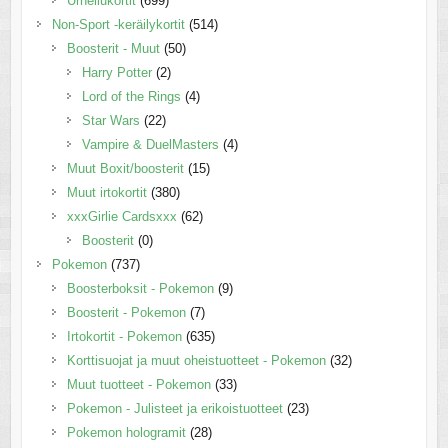
Urheilukortit
(699)
Non-Sport -keräilykortit
(514)
Boosterit - Muut
(50)
Harry Potter
(2)
Lord of the Rings
(4)
Star Wars
(22)
Vampire & DuelMasters
(4)
Muut Boxit/boosterit
(15)
Muut irtokortit
(380)
xxxGirlie Cardsxxx
(62)
Boosterit
(0)
Pokemon
(737)
Boosterboksit - Pokemon
(9)
Boosterit - Pokemon
(7)
Irtokortit - Pokemon
(635)
Korttisuojat ja muut oheistuotteet - Pokemon
(32)
Muut tuotteet - Pokemon
(33)
Pokemon - Julisteet ja erikoistuotteet
(23)
Pokemon hologramit
(28)