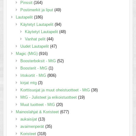
Pinssit
(164)
Postimerkit ja liput
(49)
Lautapelit
(186)
Käytetyt Lautapelit
(94)
Käytetyt Lautapelit
(48)
Vanhat pelit
(44)
Uudet Lautapelit
(47)
Magic (MtG)
(916)
Boosterboksit - MtG
(52)
Boosterit - MtG
(1)
Irtokortit - MtG
(806)
kirjat mtg
(3)
Korttisuojat ja muut oheistuotteet - MtG
(38)
MtG - Julisteet ja erikoistuotteet
(19)
Muut tuotteet - MtG
(20)
Mainoslahjat & Koristeet
(677)
aukaisijat
(13)
avaimenperät
(35)
Koristeet
(318)