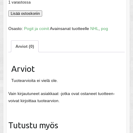
1 varastossa
Pog
Lisää ostoskoriin
1st
Team
Osasto:
Pogit ja coinit
Avainsanat tuotteelle
NHL
,
pog
All
Stars
Arviot (0)
Dominik
Hasek
määrä
Arviot
Tuotearvioita ei vielä ole.
Vain kirjautuneet asiakkaat -jotka ovat ostaneet tuotteen-
voivat kirjoittaa tuotearvion.
Tutustu myös