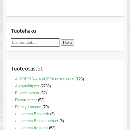
Tuotehaku
Etsi:
Haku
Tuoteosastot
A KIRPPIS & KAUPPA toistaiseksi
(125)
A-Löytökirppis
(7755)
Biljardituotteet
(52)
Dartstuotteet
(52)
Disney Lorcana
(70)
Lorcana Boosterit
(5)
Lorcana Erikoistuotteet
(8)
Lorcana Irtokortit
(52)