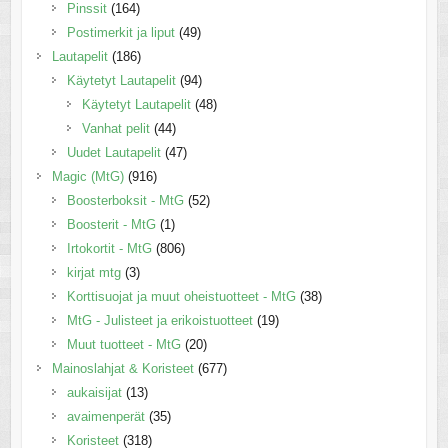
Pinssit
(164)
Postimerkit ja liput
(49)
Lautapelit
(186)
Käytetyt Lautapelit
(94)
Käytetyt Lautapelit
(48)
Vanhat pelit
(44)
Uudet Lautapelit
(47)
Magic (MtG)
(916)
Boosterboksit - MtG
(52)
Boosterit - MtG
(1)
Irtokortit - MtG
(806)
kirjat mtg
(3)
Korttisuojat ja muut oheistuotteet - MtG
(38)
MtG - Julisteet ja erikoistuotteet
(19)
Muut tuotteet - MtG
(20)
Mainoslahjat & Koristeet
(677)
aukaisijat
(13)
avaimenperät
(35)
Koristeet
(318)