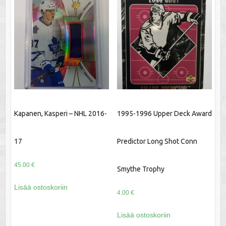
Kapanen, Kasperi – NHL 2016-
1995-1996 Upper Deck Award
17
Predictor Long Shot Conn
45.00
€
Smythe Trophy
Lisää ostoskoriin
4.00
€
Lisää ostoskoriin