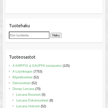
Tuotehaku
Etsi:
Haku
Tuoteosastot
A KIRPPIS & KAUPPA toistaiseksi
(125)
A-Löytökirppis
(7753)
Biljardituotteet
(52)
Dartstuotteet
(52)
Disney Lorcana
(70)
Lorcana Boosterit
(5)
Lorcana Erikoistuotteet
(8)
Lorcana Irtokortit
(52)