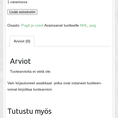
1 varastossa
Pog
Lisää ostoskoriin
East
All
Osasto:
Pogit ja coinit
Avainsanat tuotteelle
NHL
,
pog
Stars
Scott
Arviot (0)
Stevens
määrä
Arviot
Tuotearvioita ei vielä ole.
Vain kirjautuneet asiakkaat -jotka ovat ostaneet tuotteen-
voivat kirjoittaa tuotearvion.
Tutustu myös