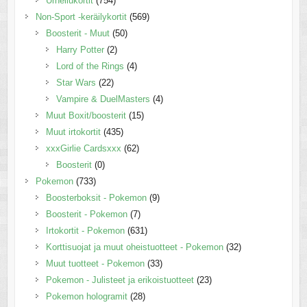
Urheilukortit
(754)
Non-Sport -keräilykortit
(569)
Boosterit - Muut
(50)
Harry Potter
(2)
Lord of the Rings
(4)
Star Wars
(22)
Vampire & DuelMasters
(4)
Muut Boxit/boosterit
(15)
Muut irtokortit
(435)
xxxGirlie Cardsxxx
(62)
Boosterit
(0)
Pokemon
(733)
Boosterboksit - Pokemon
(9)
Boosterit - Pokemon
(7)
Irtokortit - Pokemon
(631)
Korttisuojat ja muut oheistuotteet - Pokemon
(32)
Muut tuotteet - Pokemon
(33)
Pokemon - Julisteet ja erikoistuotteet
(23)
Pokemon hologramit
(28)