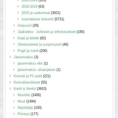
2000-2009
(103)
2010-2019
(63)
2020 ja uudemmat
(3821)
suomalaiset irtokortit
(5731)
irtopussit
(29)
Jääkiekko - Julisteet ja erikoistuotteet
(180)
kirjat ja lehdet
(82)
Oheistuotteet ja suojamuovit
(46)
Pogit ja coinit
(206)
Jäsenmaksu
(3)
jäsenmaksu 4kk
(1)
jäsenmaksu- ainaisjäsen
(1)
Konsoli ja PC-pelit
(221)
Konsolitarvikkeet
(55)
Kortit & Merkit
(3653)
Musiikki
(2406)
Muut
(1494)
Näyttelijät
(100)
Piirretyt
(177)