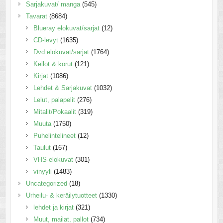
Sarjakuvat/ manga
(545)
Tavarat
(8684)
Blueray elokuvat/sarjat
(12)
CD-levyt
(1635)
Dvd elokuvat/sarjat
(1764)
Kellot & korut
(121)
Kirjat
(1086)
Lehdet & Sarjakuvat
(1032)
Lelut, palapelit
(276)
Mitalit/Pokaalit
(319)
Muuta
(1750)
Puhelintelineet
(12)
Taulut
(167)
VHS-elokuvat
(301)
vinyyli
(1483)
Uncategorized
(18)
Urheilu- & keräilytuotteet
(1330)
lehdet ja kirjat
(321)
Muut, mailat, pallot
(734)