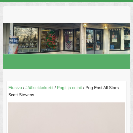
Skip
to
content
Etusivu
/
Jääkiekkokortit
/
Pogit ja coinit
/ Pog East All Stars
Scott Stevens