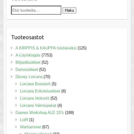
Etsi:
Haku
Tuoteosastot
A KIRPPIS & KAUPPA toistaiseksi
(125)
A-Löytökirppis
(7753)
Biljardituotteet
(52)
Dartstuotteet
(52)
Disney Lorcana
(70)
Lorcana Boosterit
(5)
Lorcana Erikoistuotteet
(8)
Lorcana Irtokortit
(52)
Lorcana Valmispakat
(4)
Games Workshop ALE 15%
(189)
LotR
(1)
Warhammer
(67)