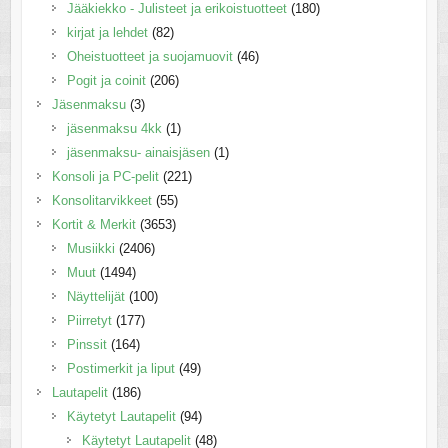
Jääkiekko - Julisteet ja erikoistuotteet
(180)
kirjat ja lehdet
(82)
Oheistuotteet ja suojamuovit
(46)
Pogit ja coinit
(206)
Jäsenmaksu
(3)
jäsenmaksu 4kk
(1)
jäsenmaksu- ainaisjäsen
(1)
Konsoli ja PC-pelit
(221)
Konsolitarvikkeet
(55)
Kortit & Merkit
(3653)
Musiikki
(2406)
Muut
(1494)
Näyttelijät
(100)
Piirretyt
(177)
Pinssit
(164)
Postimerkit ja liput
(49)
Lautapelit
(186)
Käytetyt Lautapelit
(94)
Käytetyt Lautapelit
(48)