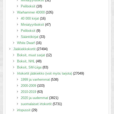
Miniatyyriboksit
(32)
Peliboksit
(18)
Warhammer 40000
(105)
40 000 kirjat
(16)
Miniatyyriboksit
(47)
Peliboksit
(9)
Sääntökirjat
(33)
White Dwarf
(16)
Jääkiekkokortit
(27494)
Boksit, muut sarjat
(12)
Boksit, NHL
(48)
Boksit, SM-Liiga
(83)
Irtokortit jääkiekko (voit myös tarjota)
(27049)
1999 ja vanhemmat
(538)
2000-2009
(103)
2010-2019
(63)
2020 ja uudemmat
(3821)
suomalaiset irtokortit
(5731)
irtopussit
(29)