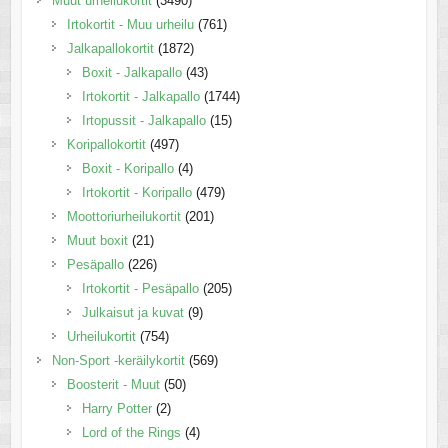
Muut urheilukortit
(3490)
Irtokortit - Muu urheilu
(761)
Jalkapallokortit
(1872)
Boxit - Jalkapallo
(43)
Irtokortit - Jalkapallo
(1744)
Irtopussit - Jalkapallo
(15)
Koripallokortit
(497)
Boxit - Koripallo
(4)
Irtokortit - Koripallo
(479)
Moottoriurheilukortit
(201)
Muut boxit
(21)
Pesäpallo
(226)
Irtokortit - Pesäpallo
(205)
Julkaisut ja kuvat
(9)
Urheilukortit
(754)
Non-Sport -keräilykortit
(569)
Boosterit - Muut
(50)
Harry Potter
(2)
Lord of the Rings
(4)