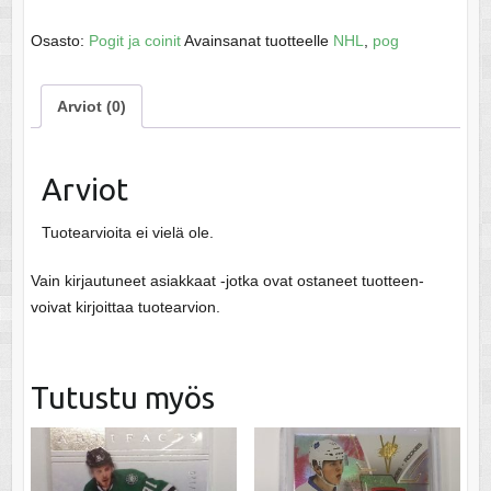
Jari
Kurri
Osasto:
Pogit ja coinit
Avainsanat tuotteelle
NHL
,
pog
määrä
Arviot (0)
Arviot
Tuotearvioita ei vielä ole.
Vain kirjautuneet asiakkaat -jotka ovat ostaneet tuotteen-
voivat kirjoittaa tuotearvion.
Tutustu myös