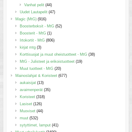
Vanhat pelit
(44)
Uudet Lautapelit
(47)
Magic (MtG)
(916)
Boosterboksit - MtG
(52)
Boosterit - MtG
(1)
Irtokortit - MtG
(806)
kirjat mtg
(3)
Korttisuojat ja muut oheistuotteet - MtG
(38)
MtG - Julisteet ja erikoistuotteet
(19)
Muut tuotteet - MtG
(20)
Mainoslahjat & Koristeet
(677)
aukaisijat
(13)
avaimenperät
(35)
Koristeet
(318)
Lasiset
(126)
Muoviset
(44)
muut
(532)
sytyttimet, lamput
(41)